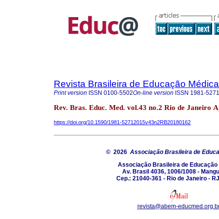
Revista Brasileira de Educação Médica
Print version
ISSN
0100-5502
On-line version
ISSN
1981-527
Rev. Bras. Educ. Med. vol.43 no.2 Rio de Janeiro 
https://doi.org/10.1590/1981-52712015v43n2RB20180162
© 2026
Associação Brasileira de Educ
Associação Brasileira de Educação
Av. Brasil 4036, 1006/1008 - Mang
Cep.: 21040-361 - Rio de Janeiro - RJ
revista@abem-educmed.org.b