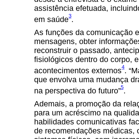
assistência efetuada, inclui
3
em saúde
.
As funções da comunicação e
mensagens, obter informações
reconstruir o passado, antecip
fisiológicos dentro do corpo, 
4
acontecimentos externos
. “M
que envolva uma mudança drás
5
na perspectiva do futuro”
.
Ademais, a promoção da relaç
para um acréscimo na qualid
habilidades comunicativas f
de recomendações médicas, o 