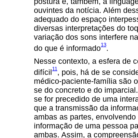
postura e, também, à linguag
ouvintes da notícia. Além des
adequado do espaço interpess
diversas interpretações do to
variação dos sons interfere 
13
do que é informado
.
Nesse contexto, a esfera de 
11
difícil
, pois, há de se consi
médico-paciente-família são o
se do concreto e do imparcia
se for precedido de uma intera
que a transmissão da inform
ambas as partes, envolvendo a
informação de uma pessoa par
ambas. Assim, a compreensão d