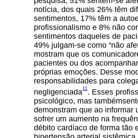
pesquisa, 51% sentem-se afe
notícia, dos quais 26% têm di
sentimentos, 17% têm a autoe
profissionalismo e 8% não co
sentimentos daqueles de pacie
49% julgam-se como “não afet
mostram que os comunicadore
pacientes ou dos acompanhan
próprias emoções. Desse mod
responsabilidades para coleg
11
negligenciada
. Esses profis
psicológico, mas tambémsente
demonstram que ao informar 
sofrer um aumento na frequênc
débito cardíaco de forma tão
hipertensão arterial sistêmica.