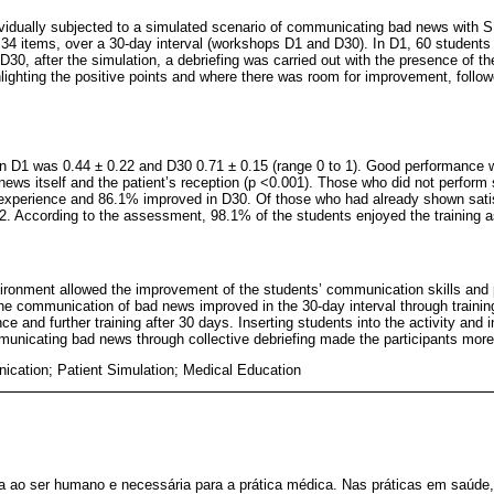
ividually subjected to a simulated scenario of communicating bad news with
 34 items, over a 30-day interval (workshops D1 and D30). In D1, 60 students
D30, after the simulation, a debriefing was carried out with the presence of th
hlighting the positive points and where there was room for improvement, follow
 D1 was 0.44 ± 0.22 and D30 0.71 ± 0.15 (range 0 to 1). Good performance w
ws itself and the patient’s reception (p <0.001). Those who did not perform s
st experience and 86.1% improved in D30. Of those who had already shown sati
2. According to the assessment, 98.1% of the students enjoyed the training a
vironment allowed the improvement of the students’ communication skills and 
The communication of bad news improved in the 30-day interval through trainin
ce and further training after 30 days. Inserting students into the activity and 
unicating bad news through collective debriefing made the participants more 
cation; Patient Simulation; Medical Education
a ao ser humano e necessária para a prática médica. Nas práticas em saúde