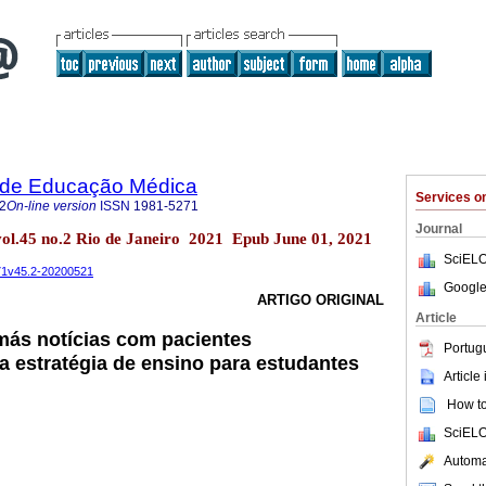
a de Educação Médica
Services 
2
On-line version
ISSN
1981-5271
Journal
vol.45 no.2 Rio de Janeiro 2021 Epub June 01, 2021
SciELO
271v45.2-20200521
Google
ARTIGO ORIGINAL
Article
ás notícias com pacientes
Portug
 estratégia de ensino para estudantes
Article
How to 
SciELO
Automat