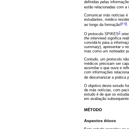
definidas pelas informaçõe
estão relacionadas com a 
Comunicar más notícias é 
estudantes, médico reside
4
)-(
8
ao longo da formação
.
2
O protocolo SPIKES
orie
the interview
) significa re
convidá-lo para a informaçã
summary
), apresentar o r
mas como um norteador pa
Contudo, um protocolo não
médicos precisam ser capa
assimilar o que ouve e ref
com informações relacionad
de desumanizar a prática p
O objetivo deste estudo f
de más notícias, com paci
estudo é de que os estud
em avaliação subsequente
MÉTODO
Aspectos éticos