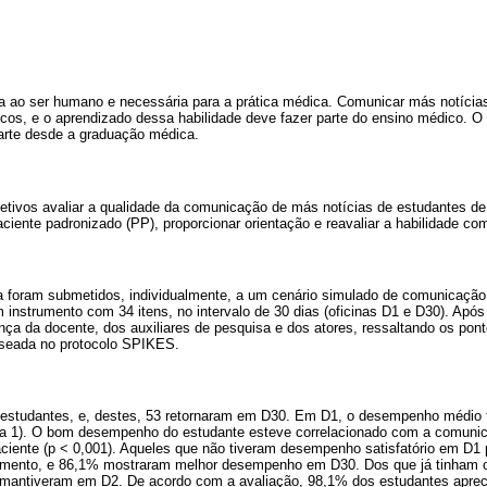
a ao ser humano e necessária para a prática médica. Comunicar más notícia
icos, e o aprendizado dessa habilidade deve fazer parte do ensino médico. O
arte desde a graduação médica.
etivos avaliar a qualidade da comunicação de más notícias de estudantes d
iente padronizado (PP), proporcionar orientação e reavaliar a habilidade com
a foram submetidos, individualmente, a um cenário simulado de comunicaçã
 instrumento com 34 itens, no intervalo de 30 dias (oficinas D1 e D30). Após
ça da docente, dos auxiliares de pesquisa e dos atores, ressaltando os pont
aseada no protocolo SPIKES.
studantes, e, destes, 53 retornaram em D30. Em D1, o desempenho médio 
0 a 1). O bom desempenho do estudante esteve correlacionado com a comunic
ciente (p < 0,001). Aqueles que não tiveram desempenho satisfatório em D1 
momento, e 86,1% mostraram melhor desempenho em D30. Dos que já tinham
o mantiveram em D2. De acordo com a avaliação, 98,1% dos estudantes apre