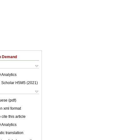
on Demand
 Analytics
 Scholar H5M5 (
2021
)
uese (pdf)
 in xml format
cite this article
 Analytics
ic translation