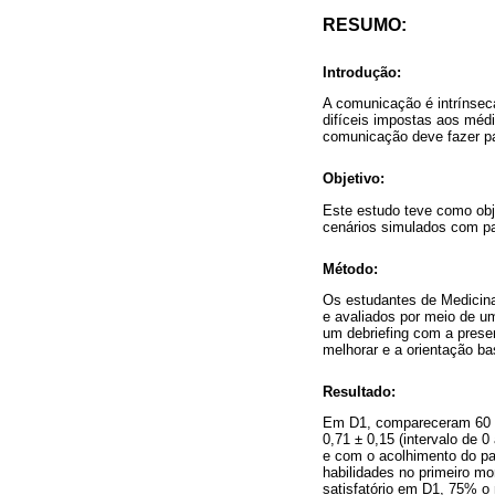
RESUMO:
Introdução:
A comunicação é intrínsec
difíceis impostas aos méd
comunicação deve fazer p
Objetivo:
Este estudo teve como obj
cenários simulados com pac
Método:
Os estudantes de Medicin
e avaliados por meio de um
um debriefing com a presen
melhorar e a orientação b
Resultado:
Em D1, compareceram 60 e
0,71
±
0,15 (intervalo de 
e com o acolhimento do pa
habilidades no primeiro 
satisfatório em D1, 75% 