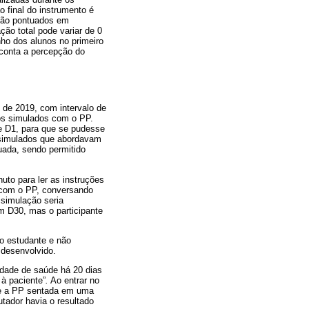
 final do instrumento é
são pontuados em
ção total pode variar de 0
ho dos alunos no primeiro
 conta a percepção do
 de 2019, com intervalo de
ios simulados com o PP.
e D1, para que se pudesse
s simulados que abordavam
ada, sendo permitido
uto para ler as instruções
a com o PP, conversando
 simulação seria
m D30, mas o participante
do estudante e não
 desenvolvido.
dade de saúde há 20 dias
à paciente”
.
Ao entrar no
) e a PP sentada em uma
tador havia o resultado