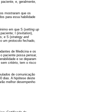
 paciente, e, geralmente,
dos mostraram que os
dos para essa habilidade
rônimo em que S (
setting up
paciente; I (
invitation
),
s; e S (
strategy and
mo um protocolo fechado,
udantes de Medicina e os
o paciente possa pensar,
nerabilidade e se deparam
sem critério, tem o risco
imulados de comunicação
0 dias. A hipótese deste
rarão melhor desempenho