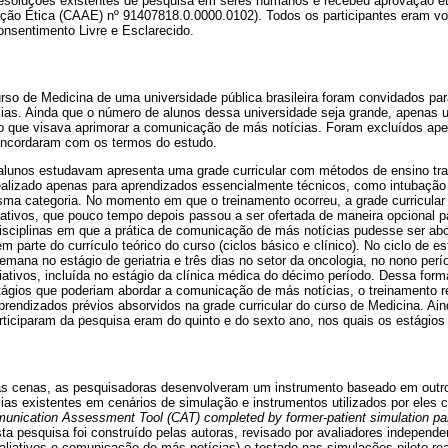
resoluções existentes de pesquisa em seres humanos e recebeu aprovação éti
ção Ética (CAAE) nº 91407818.0.0000.0102). Todos os participantes eram vol
nsentimento Livre e Esclarecido.
so de Medicina de uma universidade pública brasileira foram convidados para
as. Ainda que o número de alunos dessa universidade seja grande, apenas 
to que visava aprimorar a comunicação de más notícias. Foram excluídos ap
oncordaram com os termos do estudo.
 alunos estudavam apresenta uma grade curricular com métodos de ensino tra
ealizado apenas para aprendizados essencialmente técnicos, como intubação 
sma categoria. No momento em que o treinamento ocorreu, a grade curricular
iativos, que pouco tempo depois passou a ser ofertada de maneira opcional p
disciplinas em que a prática de comunicação de más notícias pudesse ser a
 parte do currículo teórico do curso (ciclos básico e clínico). No ciclo de e
emana no estágio de geriatria e três dias no setor da oncologia, no nono pe
iativos, incluída no estágio da clínica médica do décimo período. Dessa for
ágios que poderiam abordar a comunicação de más notícias, o treinamento r
aprendizados prévios absorvidos na grade curricular do curso de Medicina. Aind
ticiparam da pesquisa eram do quinto e do sexto ano, nos quais os estágios 
das cenas, as pesquisadoras desenvolveram um instrumento baseado em outr
as existentes em cenários de simulação e instrumentos utilizados por eles
nication Assessment Tool (CAT) completed by former-patient simulation par
ta pesquisa foi construído pelas autoras, revisado por avaliadores independ
liativos e comunicação de más notícias) e testado nas simulações-piloto re