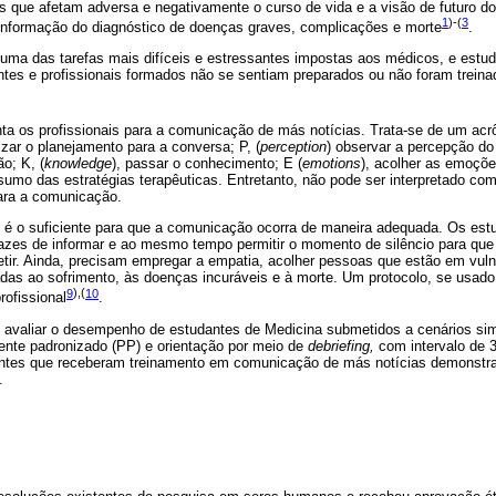
s que afetam adversa e negativamente o curso de vida e a visão de futuro do
1
)-(
3
informação do diagnóstico de doenças graves, complicações e morte
.
uma das tarefas mais difíceis e estressantes impostas aos médicos, e estu
ntes e profissionais formados não se sentiam preparados ou não foram treina
nta os profissionais para a comunicação de más notícias. Trata-se de um ac
alizar o planejamento para a conversa; P, (
perception
) observar a percepção do 
o; K, (
knowledge
), passar o conhecimento; E (
emotions
), acolher as emoçõe
esumo das estratégias terapêuticas. Entretanto, não pode ser interpretado co
ra a comunicação.
 é o suficiente para que a comunicação ocorra de maneira adequada. Os est
zes de informar e ao mesmo tempo permitir o momento de silêncio para que 
letir. Ainda, precisam empregar a empatia, acolher pessoas que estão em vul
as ao sofrimento, às doenças incuráveis e à morte. Um protocolo, se usado 
9
),(
10
rofissional
.
oi avaliar o desempenho de estudantes de Medicina submetidos a cenários s
ente padronizado (PP) e orientação por meio de
debriefing,
com intervalo de 3
antes que receberam treinamento em comunicação de más notícias demonst
.