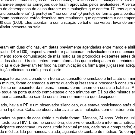
zaram-se pequenas correções que foram aprovadas pelos avaliadores. A versão
o do desempenho do aluno durante as simulações que contém 17 itens que 
priu parcialmente” (1 ponto) ou “não cumpriu” (0 ponto), de forma que a pontua
 foram pontuados estão descritos nos resultados que apresentam o desempen
s 30 dias (D30). Eles abordam a comunicação verbal e não verbal, levando em
liador presente na sala.
eram em duas oficinas, em datas previamente agendadas entre março e abril
nados D1 e D30, respectivamente, e participaram individualmente nos cenár
mento sobre comunicação de más notícias ou protocolos existentes antes d
ial dos alunos. Os discentes foram informados que participariam de cenário
cias e que deveriam ter foco na comunicação da forma que julgassem adequ
ução clínicas ou cirúrgicas à parte.
icipante era posicionado em frente ao consultório simulado e tinha até um min
m minuto, foram orientados a entrar quando quisessem e proceder à consult
e fosse um paciente, da mesma maneira como fariam em consulta habitual. A
 toque na porta quando completasse cinco minutos em D1 ou oito minutos e
omper a consulta ou sair do consultório no momento que desejasse.
lado, havia o PP e um observador silencioso, que estava posicionado atrás 
huma hipótese. Cabia ao observador avaliar as simulações com o instrumento
adas na porta do consultório simulado foram: “Mariana, 24 anos. Veio na uni
teste para HIV. Entre no consultório, observe o resultado e informe a notícia 
articipante encontrava um consultório habitual (mesa, cadeiras e computador
 do médico. Ela permanecia calada, aguardando contato do médico. No compu