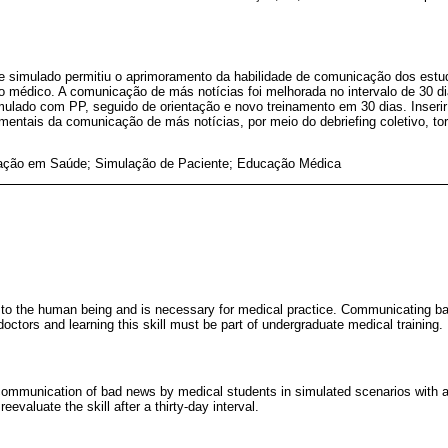
 simulado permitiu o aprimoramento da habilidade de comunicação dos estu
o médico. A comunicação de más notícias foi melhorada no intervalo de 30 di
ulado com PP, seguido de orientação e novo treinamento em 30 dias. Inserir
amentais da comunicação de más notícias, por meio do debriefing coletivo, to
ção em Saúde; Simulação de Paciente; Educação Médica
 to the human being and is necessary for medical practice. Communicating b
doctors and learning this skill must be part of undergraduate medical training.
 communication of bad news by medical students in simulated scenarios with a
eevaluate the skill after a thirty-day interval.