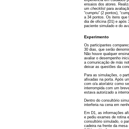
ensaios dos atores. Reali
um
checklist
para avaliaçã
“cumpriu” (2 pontos), “cum
a 34 pontos. Os itens que
dia de oficina (D1) e apó
paciente simulado e do ava
Experimento
Os participantes comparec
30 dias, que serão denomi
Não houve qualquer ensina
avaliar o desempenho inic
a comunicação de más notí
deixar as questões da cond
Para as simulações, o part
afixadas na porta. Após u
com o/a ator/atriz como s
interrompida com um breve
estava autorizado a interr
Dentro do consultório simu
interferia na cena em nen
Em D1, as informações afix
e pediu exames de rotina e 
consultório simulado, o p
cadeira na frente da mesa