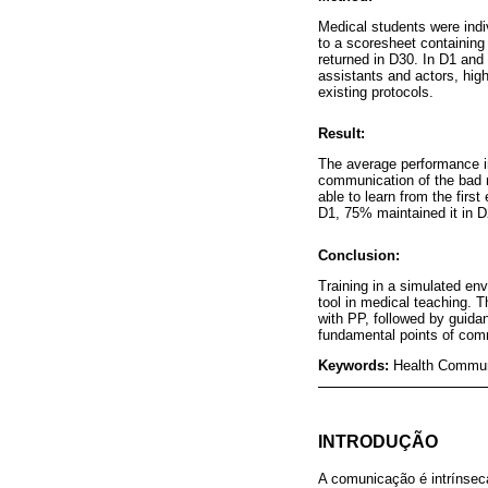
Medical students were ind
to a scoresheet containing
returned in D30. In D1 and 
assistants and actors, hig
existing protocols.
Result:
The average performance in
communication of the bad ne
able to learn from the fir
D1, 75% maintained it in D
Conclusion:
Training in a simulated en
tool in medical teaching. 
with PP, followed by guidan
fundamental points of comm
Keywords:
Health Communi
INTRODUÇÃO
A comunicação é intrínsec