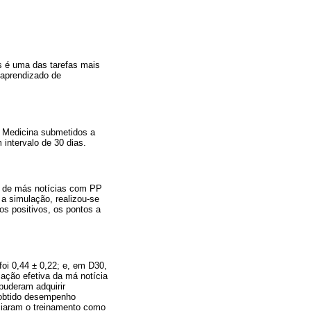
s é uma das tarefas mais
 aprendizado de
e Medicina submetidos a
 intervalo de 30 dias.
o de más notícias com PP
 a simulação, realizou-se
os positivos, os pontos a
foi 0,44
±
0,22; e, em D30,
ação efetiva da má notícia
puderam adquirir
 obtido desempenho
ciaram o treinamento como