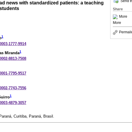
Send th
d news with standardized patients: a teaching
 students
Share
More
More
Permali
1
o
-0003-1777-9914
1
tas Miranda
-0002-8813-7508
-0001-7795-9517
-0002-7743-7556
1
uirro
-0003-4879-3057
araná, Curitiba, Paraná, Brasil.