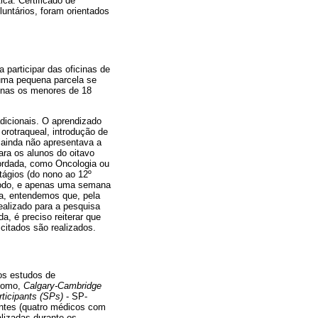
ca: Certificado de
untários, foram orientados
 participar das oficinas de
uma pequena parcela se
enas os menores de 18
dicionais. O aprendizado
orotraqueal, introdução de
 ainda não apresentava a
ara os alunos do oitavo
bordada, como Oncologia ou
stágios (do nono ao 12º
ríodo, e apenas uma semana
ma, entendemos que, pela
ealizado para a pesquisa
a, é preciso reiterar que
citados são realizados.
os estudos de
 como,
Calgary-Cambridge
ticipants (SPs)
- SP-
entes (quatro médicos com
alizadas durante os