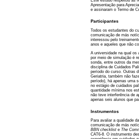
Este estudo respeitou as 
Apresentação para Aprecia
e assinaram o Termo de Co
Participantes
Todos os estudantes do cur
comunicação de más notíci
interessou pelo treinamen
anos e aqueles que não c
A universidade na qual os
por meio de simulação é r
sonda, entre outros da me
disciplina de Cuidados Pal
período do curso. Outras 
Geriatria, também não fazem
período), há apenas uma s
no estágio de cuidados pal
quantidade mínima nos est
não teve interferência de 
apenas seis alunos que par
Instrumentos
Para avaliar a qualidade 
comunicação de más notíci
BBN checklist
e
The Commu
CAT6-8. O instrumento des
experiência em cuidados pa