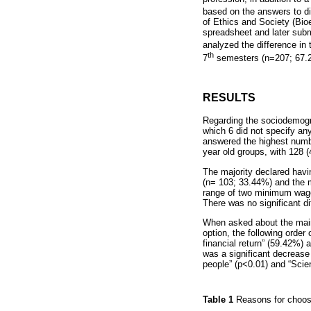
based on the answers to di
of Ethics and Society (Bio
spreadsheet and later submi
analyzed the difference in 
th
7
semesters (n=207; 67.21
RESULTS
Regarding the sociodemogra
which 6 did not specify any
answered the highest numbe
year old groups, with 128 (
The majority declared hav
(n= 103; 33.44%) and the 
range of two minimum wages
There was no significant d
When asked about the main 
option, the following order
financial return” (59.42%
was a significant decrease 
people” (p<0.01) and “Scien
Table 1
Reasons for choos