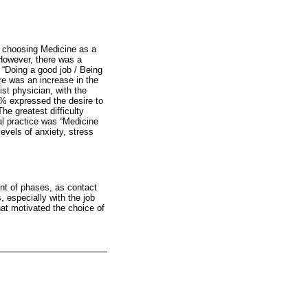
r choosing Medicine as a
 However, there was a
s “Doing a good job / Being
ere was an increase in the
st physician, with the
3% expressed the desire to
he greatest difficulty
al practice was “Medicine
evels of anxiety, stress
ent of phases, as contact
, especially with the job
hat motivated the choice of