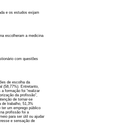
rada e os estudos exijam
ina escolheram a medicina
estionário com questões
zões de escolha da
l (58,77%). Entretanto,
a formação foi “realizar
orização da profissão”,
ntenção de tornar-se
a de trabalho, 51,3%
e ter um emprego público
na profissão foi a
eio para ser útil ou ajudar
tresse e sensação de