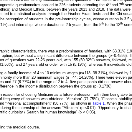
th
th
agnostic questionnaires applied to 226 students attending the 4
and 7
seme
ethics) and Medical Ethics, between the years 2013 and 2018. The data were 
tted to statistical analysis through the Fischer Exact tests and the Chi-squar
the perception of students in the pre-internship cycles, whose duration is 3.5 
th
th
%) and internship, whose duration is 2.5 years, from the 8
to the 12
seme
phic characteristics, there was a predominance of females, with 63.31% (195)
 option, but without a significant difference between the groups (
p
=0.4586). T
r of questions was 22-26 years old, with 155 (50.32%) answers, followed, re
41.56%), and 27 years old or older, with 16 (5.19%), whereas 9 individuals did 
ing a family income of 4 to 10 minimum wages (n=118; 38.31%), followed by
minority more than 20 minimum wages (n= 44; 14.28%). There were eleven part
 and 27 (8.77%) in the range of 2 to 4; five participants did not answer abou
ifference in the income distribution between the groups (p=0.1736).
reason for choosing Medicine as a future profession, with their being able 
 of frequency of answers was obtained: “Altruism” (71.75%), “Financial stabilit
) and “Personal accomplishment” (58.77%), as shown in
Table 1
. When the phas
during the internship of the answers “Altruism” (p <0.01), “Opportunity to deal
tific curiosity / Search for human knowledge” (p < 0.05).
ing the medical course.