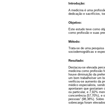
Introdução:
A medicina é uma profissão
dedicação e sacrifícios, t
Objetivo:
Este estudo teve como obj
como profissão e suas pre
Método:
Trata-se de uma pesquisa q
sociodemográficas e espec
Resultado:
Destacou-se elevada perce
medicina como profissão fo
houve diminuição da prefer
um bom trabalho/ser um bom
verificou-se aumento da pr
médico especialista, sendo
apontaram que gostariam d
ou particular, e 7,92% men
concorrência (57,70%), e o 
pessoas” (98,38%). Sobre 
sobrecarga foram elevado