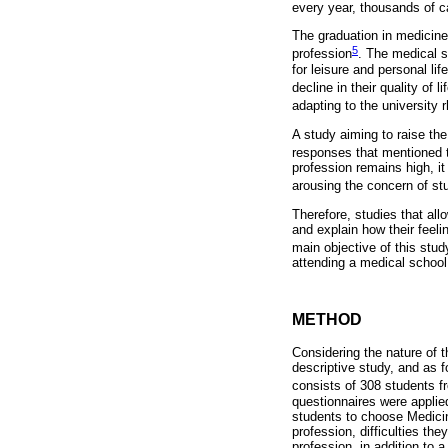
every year, thousands of c
The graduation in medicine 
5
profession
. The medical s
for leisure and personal li
decline in their quality of li
adapting to the university 
A study aiming to raise th
responses that mentioned t
profession remains high, i
arousing the concern of st
Therefore, studies that al
and explain how their feeli
main objective of this stu
attending a medical school
METHOD
Considering the nature of t
descriptive study, and as 
consists of 308 students f
questionnaires were applie
students to choose Medicin
profession, difficulties the
profession, in addition to