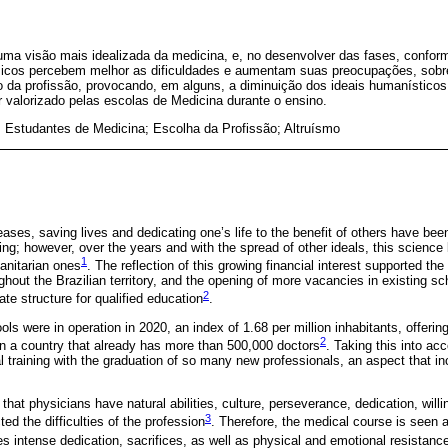
 uma visão mais idealizada da medicina, e, no desenvolver das fases, confor
micos percebem melhor as dificuldades e aumentam suas preocupações, sob
ão da profissão, provocando, em alguns, a diminuição dos ideais humanístico
r valorizado pelas escolas de Medicina durante o ensino.
 Estudantes de Medicina; Escolha da Profissão; Altruísmo
seases, saving lives and dedicating one’s life to the benefit of others have been
ning; however, over the years and with the spread of other ideals, this scienc
1
nitarian ones
. The reflection of this growing financial interest supported th
hout the Brazilian territory, and the opening of more vacancies in existing sc
2
te structure for qualified education
.
ols were in operation in 2020, an index of 1.68 per million inhabitants, offeri
2
 in a country that already has more than 500,000 doctors
. Taking this into ac
al training with the graduation of so many new professionals, an aspect that i
at physicians have natural abilities, culture, perseverance, dedication, will
3
ed the difficulties of the profession
. Therefore, the medical course is seen a
res intense dedication, sacrifices, as well as physical and emotional resistan