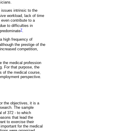
icians.
issues intrinsic to the
sive workload, lack of time
t even contribute to a
e to difficulties in
7
s predominate
.
a high frequency of
although the prestige of the
 increased competition,
e the medical profession
g. For that purpose, the
 of the medical course,
e employment perspective.
 the objectives, it is a
research. The sample
 of 372 - to which
easons that lead the
nt to exercise their
r important for the medical
stions were organized