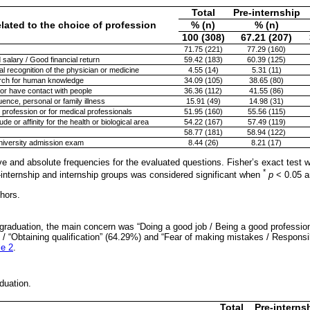
Total
Pre-internship
lated to the choice of profession
% (n)
% (n)
100 (308)
67.21 (207)
71.75 (221)
77.29 (160)
d salary / Good financial return
59.42 (183)
60.39 (125)
al recognition of the physician or medicine
4.55 (14)
5.31 (11)
earch for human knowledge
34.09 (105)
38.65 (80)
 or have contact with people
36.36 (112)
41.55 (86)
luence, personal or family illness
15.91 (49)
14.98 (31)
e profession or for medical professionals
51.95 (160)
55.56 (115)
de or affinity for the health or biological area
54.22 (167)
57.49 (119)
58.77 (181)
58.94 (122)
niversity admission exam
8.44 (26)
8.21 (17)
ve and absolute frequencies for the evaluated questions. Fisher’s exact test w
*
-internship and internship groups was considered significant when
p
< 0.05 
hors.
r graduation, the main concern was “Doing a good job / Being a good professio
 “Obtaining qualification” (64.29%) and “Fear of making mistakes / Responsibi
le 2
.
aduation.
Total
Pre-interns