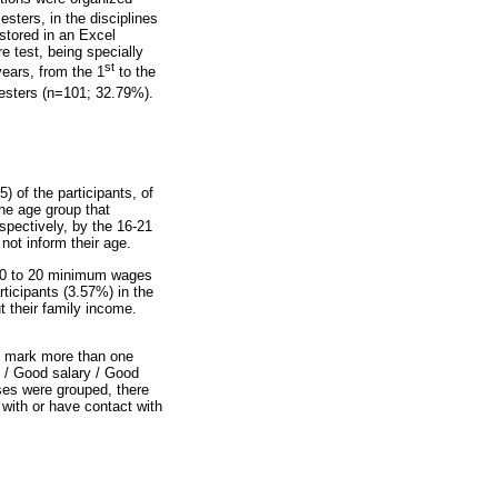
sters, in the disciplines
stored in an Excel
e test, being specially
st
years, from the 1
to the
sters (n=101; 32.79%).
 of the participants, of
he age group that
spectively, by the 16-21
not inform their age.
 10 to 20 minimum wages
icipants (3.57%) in the
t their family income.
to mark more than one
y / Good salary / Good
es were grouped, there
 with or have contact with