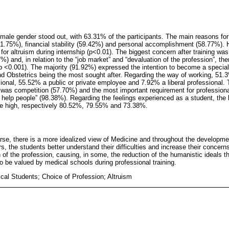
emale gender stood out, with 63.31% of the participants. The main reasons fo
71.75%), financial stability (59.42%) and personal accomplishment (58.77%).
for altruism during internship (p<0.01). The biggest concern after training wa
%) and, in relation to the “job market” and “devaluation of the profession”, th
(p <0.001). The majority (91.92%) expressed the intention to become a speciali
d Obstetrics being the most sought after. Regarding the way of working, 51.
onal, 55.52% a public or private employee and 7.92% a liberal professional. T
 was competition (57.70%) and the most important requirement for profession
 help people” (98.38%). Regarding the feelings experienced as a student, the l
ere high, respectively 80.52%, 79.55% and 73.38%.
urse, there is a more idealized view of Medicine and throughout the developm
s, the students better understand their difficulties and increase their concerns
of the profession, causing, in some, the reduction of the humanistic ideals t
o be valued by medical schools during professional training.
cal Students; Choice of Profession; Altruism