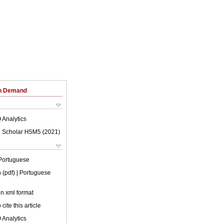
on Demand
 Analytics
 Scholar H5M5 (
2021
)
Portuguese
 (pdf)
| Portuguese
 in xml format
cite this article
 Analytics