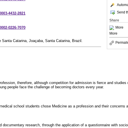
Automat
Send th
-0003-4432-2821
Share
-0002-0226-7070
More
More
Santa Catarina, Joaçaba, Santa Catarina, Brazil.
Permali
rofession, therefore, although competition for admission is fierce and studies 
oung people face the challenge of becoming doctors every year.
edical school students chose Medicine as a profession and their concerns a
nd documentary research, through the application of a questionnaire with soc