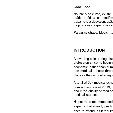
Conclusão:
No início do curso, existe
prática médica, os acadê
trabalho e a desvalorizaç
da profissão, aspecto a se
Palavras-chave:
Medicina;
INTRODUCTION
Alleviating pain, curing di
profession since its begin
economic issues than huma
new medical schools throug
places often without adequa
A total of 357 medical scho
competition rate of 23.19,
about the quality of medic
medical students.
Hippocrates recommended th
aspects that already predict
ones to attend, as it requi