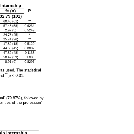
Internship
% (n)
P
32.79 (101)
60.40 (61)
**
57.43 (58)
0.6234
2.97 (3)
0.5249
24.75 (25)
*
25.74 (26)
**
17.82 (18)
0.5120
44.55 (45)
0.0887
47.52 (48)
0.1136
58.42 (59)
1.00
8.91 (9)
0.8297
as used. The statistical
**
and
p
< 0.01.
nal” (79.87%), followed by
lities of the profession”
hip
Internship