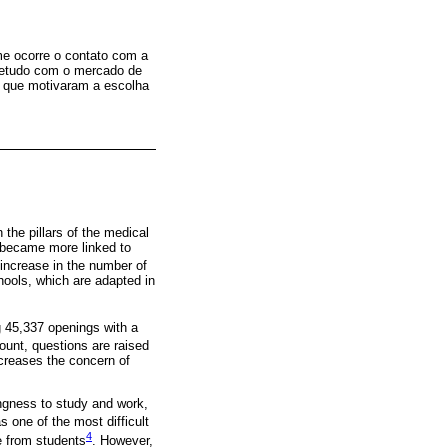
me ocorre o contato com a
retudo com o mercado de
s que motivaram a escolha
 the pillars of the medical
e became more linked to
e increase in the number of
hools, which are adapted in
ng 45,337 openings with a
count, questions are raised
ncreases the concern of
ingness to study and work,
s one of the most difficult
4
ce from students
. However,