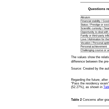
Questions re
Altruism
Financial stability / Goo
Status / Prestige or soci
Scientific curiosity / S
Opportunity to deal with
Family or third-party inf
Love / Admiration for th
Vocation / Personal aptitu
Personal achievement
Challenging course or u
The values show the relati
difference between the pre
Source: Created by the aut
Regarding the future, afte
“Pass the residency exam” /
(52.27%), as shown in
Tab
Table 2
Concerns after gr