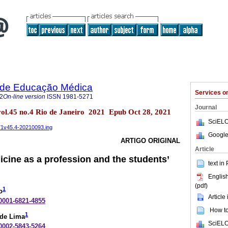
a de Educação Médica
Services 
2
On-line version
ISSN
1981-5271
Journal
vol.45 no.4 Rio de Janeiro 2021 Epub Oct 28, 2021
SciELO
271v45.4-20210093.ing
Google
ARTIGO ORIGINAL
Article
icine as a profession and the students’
text in
English
(pdf)
1
o
Article
-0001-6821-4855
How to 
1
 de Lima
SciELO
-0002-5843-5264