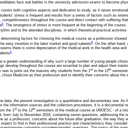
andidates face real battles in the university admission exams to become phys
covers both cognitive aspects and dedication to study, as it raises emotional 
tudents’ stress is frequent and results from a series of factors such as exten
fe, competitiveness throughout the course and direct contact with suffering tha
6
fe
. The emergence of stress is more frequent at the beginning of the course, du
rhythm and to the attended disciplines, in which theoretical-practical activitie
e determining factors for choosing the medical course as a profession showed 
8
he easy insertion in the labor market and good salaries
. On the other hand, 
t seems there is some depreciation of the medical work in the health area and
9
udents
.
low a greater understanding of why such a large number of young people choos
ngs develop throughout the course are essential to plan and adjust their trainin
st
th
dy was to point out the reasons why students from the 1
to the 12
semesters
, chose Medicine as their profession and to identify their concerns about th
he data, the present investigation is a quantitative and documentary one. As for
for the information sources and the collection procedures, it is a documental 
st
th
rom the 1
to the 12
semesters of the medical course at UNOESC - of a total
d, from July to November 2018, containing seven questions, addressing the r
e as a profession, concerns about the future after graduation, the way they wa
y expect to find in their professional practice and characteristics they conside
 a questionnaire containing sociodemographic questions. The topics of the que