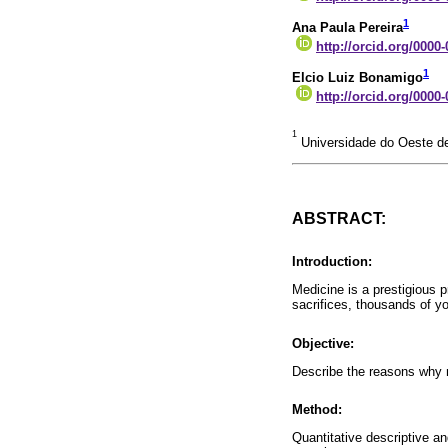
1
Ana Paula Pereira
http://orcid.org/0000
1
Elcio Luiz Bonamigo
http://orcid.org/0000
1
Universidade do Oeste de 
ABSTRACT:
Introduction:
Medicine is a prestigious p
sacrifices, thousands of y
Objective:
Describe the reasons why m
Method:
Quantitative descriptive a