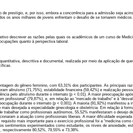
 de prestígio, e, por isso, embora a concorrência para a admissão seja acir
odos os anos milhares de jovens enfrentam o desafio de se tornarem médicos.
etivo descrever as razões pelas quais os acadêmicos de um curso de Medic
ocupações quanto à perspectiva laboral.
uantitativa, descritiva e documental, realizada por meio da aplicação de qu
íficas.
ntagem do gênero feminino, com 63,31% dos participantes. As principais ra
ram altruísmo (71,75%), estabilidade financeira (59,42%) e realização pessoa
ência pelo altruísmo durante o internato (p < 0,01). A maior preocupação após 
 profissional” (79,87%), e, em relação ao “mercado de trabalho” e à “desval
eocupação durante o internato (p < 0,001). A maioria (91,92%) manifestou a i
 mais desejada a especialidade ginecologia e obstetrícia. Em relação à form
e trabalhar como profissionais autônomos, 55,52% manifestaram o desejo d
cionaram a atuação como profissionais liberais. A maior dificuldade esperada 
requisito mais importante para o exercício profissional foi a “medicina como m
os sentimentos experimentados como estudante, os níveis de ansiedade, es
s, respectivamente 80,52%, 79,55% e 73,38%.