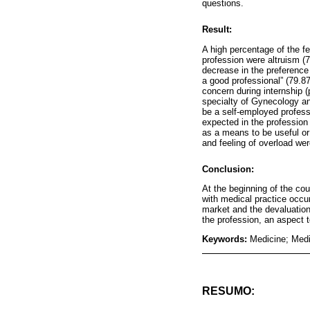
questions.
Result:
A high percentage of the f
profession were altruism (
decrease in the preference 
a good professional” (79.87
concern during internship 
specialty of Gynecology an
be a self-employed professi
expected in the profession
as a means to be useful or
and feeling of overload w
Conclusion:
At the beginning of the co
with medical practice occur
market and the devaluation 
the profession, an aspect t
Keywords:
Medicine; Medi
RESUMO: