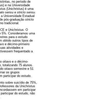
stintas, no período de
us) e na Universidade
stus (Unichristus) é uma
lato sensu
e
stricto sensu
.
á a Universidade Estadual
 de pós-graduação
stricto
o tradicional.
ECE e Unichristus. O
a de 5%. Consideramos uma
stres para o estudo
m obtido outros tipos de
avo e décimo-primeiro
uas atividades e
 tivessem frequentado a
o oitavo e o décimo-
 totalizando 75 alunos.
 do oitavo semestre e 51
rnar os grupos
m participar do estudo.
nto sobre suicídio de 75%,
rofessores da Unichristus
oncordassem em participar
participar do estudo, não
.