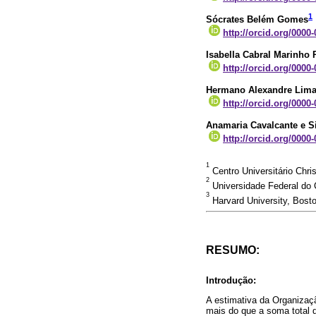
1
Sócrates Belém Gomes
http://orcid.org/0000
Isabella Cabral Marinho 
http://orcid.org/0000
Hermano Alexandre Lim
http://orcid.org/0000
Anamaria Cavalcante e S
http://orcid.org/0000
1
Centro Universitário Chris
2
Universidade Federal do C
3
Harvard University, Bost
RESUMO:
Introdução:
A estimativa da Organizaç
mais do que a soma total 