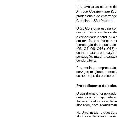
Para avaliar as atitudes d
Attitude Questionnaire
(SB
profissionais de enfermag
13
Campinas, São Paulo
.
O SBAQ é uma escala comp
dos profissionais de saúde
à concordância total. Sua c
em três fatores: “sentime
“percepção da capacidade p
(Q3, Q4, Q6, Q16 e Q18). O
quanto maior a pontuação,
pontuação, maior a capacid
condenatória.
Para melhor compreensão, 
serviços religiosos, asso
como tempo de ensino e f
Procedimento de colet
O questionário foi aplicad
questionário foi aplicado 
Já para os alunos do déci
alocados, com agendamento
Na Unichristus, o question
alunos do décimo-primeiro 