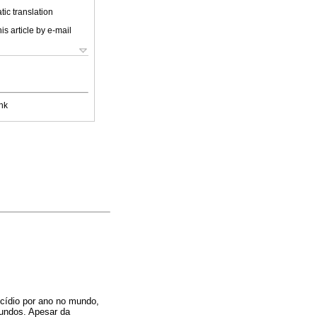
ic translation
is article by e-mail
nk
cídio por ano no mundo,
gundos. Apesar da