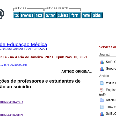
a de Educação Médica
Services 
2
On-line version
ISSN
1981-5271
Journal
vol.45 no.4 Rio de Janeiro 2021 Epub Nov 10, 2021
SciELO
271v45.4-20210299.ing
Google
ARTIGO ORIGINAL
Article
ções de professores e estudantes de
text in
ão ao suicídio
English
(pdf)
Article
-0002-8418-2563
How to 
SciELO
-0002-4414-8109