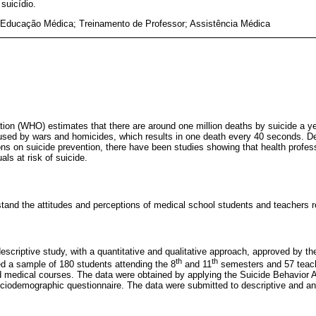
suicídio.
; Educação Médica; Treinamento de Professor; Assistência Médica
ion (WHO) estimates that there are around one million deaths by suicide a y
used by wars and homicides, which results in one death every 40 seconds. De
ions on suicide prevention, there have been studies showing that health profess
als at risk of suicide.
tand the attitudes and perceptions of medical school students and teachers r
descriptive study, with a quantitative and qualitative approach, approved by t
th
th
 a sample of 180 students attending the 8
and 11
semesters and 57 teach
 medical courses. The data were obtained by applying the Suicide Behavior A
ociodemographic questionnaire. The data were submitted to descriptive and anal