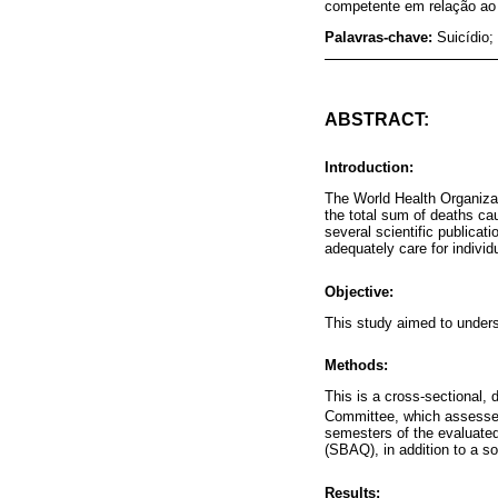
competente em relação ao 
Palavras-chave:
Suicídio
ABSTRACT:
Introduction:
The World Health Organizat
the total sum of deaths ca
several scientific publicat
adequately care for individu
Objective:
This study aimed to unders
Methods:
This is a cross-sectional, 
Committee, which assessed
semesters of the evaluated
(SBAQ), in addition to a s
Results: