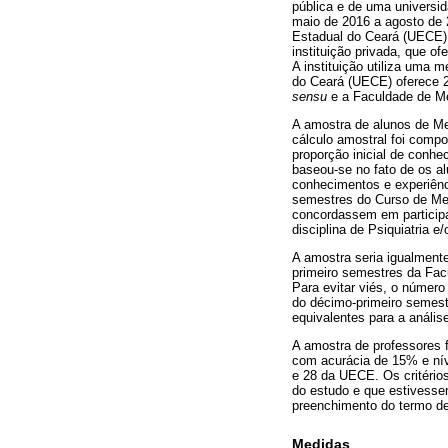
pública e de uma universid
maio de 2016 a agosto de 2
Estadual do Ceará (UECE), 
instituição privada, que 
A instituição utiliza uma 
do Ceará (UECE) oferece 
sensu
e a Faculdade de Med
A amostra de alunos de Me
cálculo amostral foi comp
proporção inicial de conh
baseou-se no fato de os al
conhecimentos e experiênci
semestres do Curso de Med
concordassem em participa
disciplina de Psiquiatria 
A amostra seria igualment
primeiro semestres da Fac
Para evitar viés, o número
do décimo-primeiro semestr
equivalentes para a anális
A amostra de professores 
com acurácia de 15% e níve
e 28 da UECE. Os critério
do estudo e que estivessem
preenchimento do termo de 
Medidas