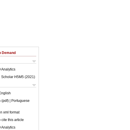
on Demand
 Analytics
 Scholar H5M5 (
2021
)
English
 (pdf)
| Portuguese
 in xml format
cite this article
 Analytics