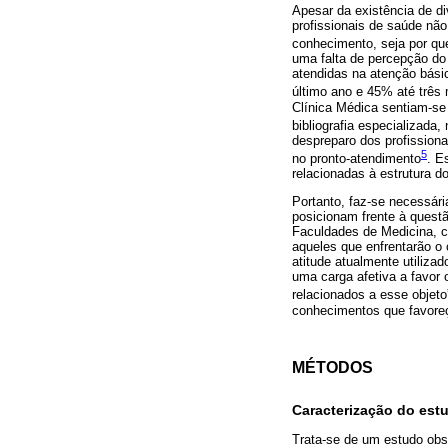
Apesar da existência de d
profissionais de saúde não
conhecimento, seja por qu
uma falta de percepção do
atendidas na atenção bási
último ano e 45% até três 
Clínica Médica sentiam-se
bibliografia especializad
despreparo dos profission
5
no pronto-atendimento
. E
relacionadas à estrutura d
Portanto, faz-se necessári
posicionam frente à quest
Faculdades de Medicina, co
aqueles que enfrentarão o
atitude atualmente utiliza
uma carga afetiva a favor 
relacionados a esse objeto
conhecimentos que favore
MÉTODOS
Caracterização do est
Trata-se de um estudo obs