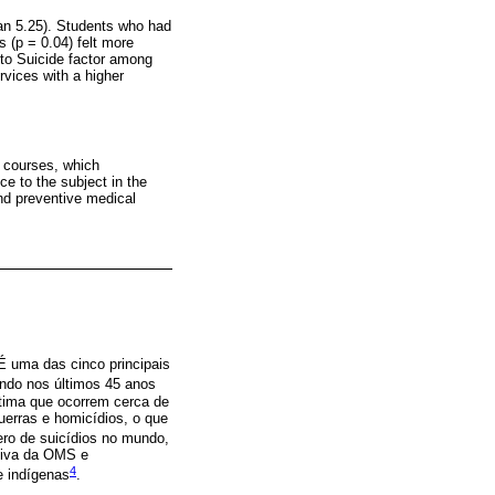
ian 5.25). Students who had
 (p = 0.04) felt more
t to Suicide factor among
rvices with a higher
l courses, which
nce to the subject in the
nd preventive medical
 É uma das cinco principais
ndo nos últimos 45 anos
tima que ocorrem cerca de
uerras e homicídios, o que
ero de suicídios no mundo,
tiva da OMS e
4
e indígenas
.