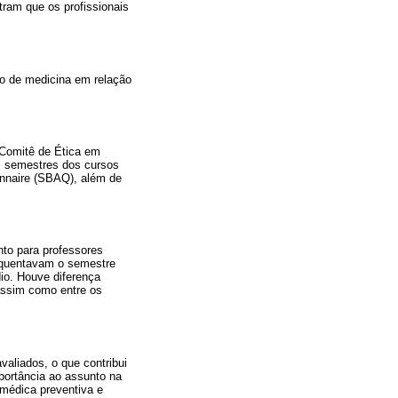
tram que os profissionais
so de medicina em relação
o Comitê de Ética em
s semestres dos cursos
onnaire (SBAQ), além de
nto para professores
requentavam o semestre
io. Houve diferença
 assim como entre os
aliados, o que contribui
portância ao assunto na
 médica preventiva e