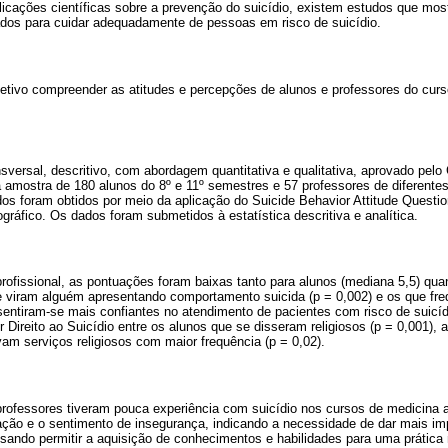
licações científicas sobre a prevenção do suicídio, existem estudos que mos
dos para cuidar adequadamente de pessoas em risco de suicídio.
etivo compreender as atitudes e percepções de alunos e professores do cur
sversal, descritivo, com abordagem quantitativa e qualitativa, aprovado pel
 amostra de 180 alunos do 8º e 11º semestres e 57 professores de diferente
os foram obtidos por meio da aplicação do Suicide Behavior Attitude Questi
ráfico. Os dados foram submetidos à estatística descritiva e analítica.
ofissional, as pontuações foram baixas tanto para alunos (mediana 5,5) qua
e viram alguém apresentando comportamento suicida (p = 0,002) e os que f
sentiram-se mais confiantes no atendimento de pacientes com risco de suicíd
or Direito ao Suicídio entre os alunos que se disseram religiosos (p = 0,001),
am serviços religiosos com maior frequência (p = 0,02).
rofessores tiveram pouca experiência com suicídio nos cursos de medicina av
mação e o sentimento de insegurança, indicando a necessidade de dar mais im
sando permitir a aquisição de conhecimentos e habilidades para uma prática