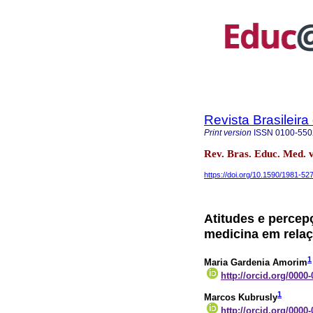
Revista Brasileir
Print version
ISSN
0100-550
Rev. Bras. Educ. Med. 
https://doi.org/10.1590/1981-5
Atitudes e percep
medicina em relaç
1
Maria Gardenia Amorim
http://orcid.org/0000
1
Marcos Kubrusly
http://orcid.org/0000