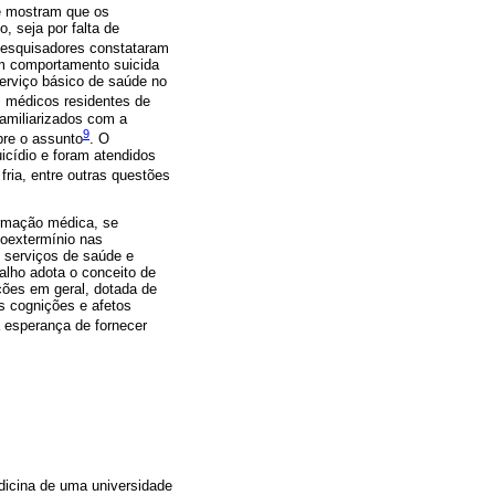
ue mostram que os
, seja por falta de
pesquisadores constataram
om comportamento suicida
erviço básico de saúde no
s médicos residentes de
familiarizados com a
9
bre o assunto
. O
icídio e foram atendidos
ria, entre outras questões
ormação médica, se
toextermínio nas
s serviços de saúde e
alho adota o conceito de
ções em geral, dotada de
s cognições e afetos
a esperança de fornecer
dicina de uma universidade