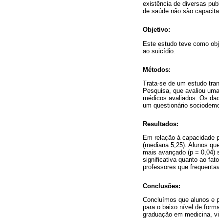
existência de diversas pub
de saúde não são capacita
Objetivo:
Este estudo teve como obj
ao suicídio.
Métodos:
Trata-se de um estudo tran
Pesquisa, que avaliou uma
médicos avaliados. Os dad
um questionário sociodemog
Resultados:
Em relação à capacidade pr
(mediana 5,25). Alunos qu
mais avançado (p = 0,04) 
significativa quanto ao fat
professores que frequentav
Conclusões:
Concluímos que alunos e p
para o baixo nível de for
graduação em medicina, vi