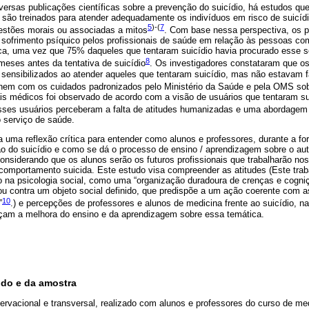
iversas publicações científicas sobre a prevenção do suicídio, há estudos q
 são treinados para atender adequadamente os indivíduos em risco de suicídio
5
)-(
7
estões morais ou associadas a mitos
. Com base nessa perspectiva, os 
 sofrimento psíquico pelos profissionais de saúde em relação às pessoas c
ca, uma vez que 75% daqueles que tentaram suicídio havia procurado esse s
8
meses antes da tentativa de suicídio
. Os investigadores constataram que o
 sensibilizados ao atender aqueles que tentaram suicídio, mas não estavam 
a, nem com os cuidados padronizados pelo Ministério da Saúde e pela OMS so
ais médicos foi observado de acordo com a visão de usuários que tentaram su
sses usuários perceberam a falta de atitudes humanizadas e uma abordagem f
o serviço de saúde.
a uma reflexão crítica para entender como alunos e professores, durante a f
ão do suicídio e como se dá o processo de ensino / aprendizagem sobre o au
nsiderando que os alunos serão os futuros profissionais que trabalharão no
 comportamento suicida. Este estudo visa compreender as atitudes (Este trab
do na psicologia social, como uma “organização duradoura de crenças e cogni
ou contra um objeto social definido, que predispõe a um ação coerente com a
10
”
.) e percepções de professores e alunos de medicina frente ao suicídio, n
çam a melhora do ensino e da aprendizagem sobre essa temática.
udo e da amostra
ervacional e transversal, realizado com alunos e professores do curso de me