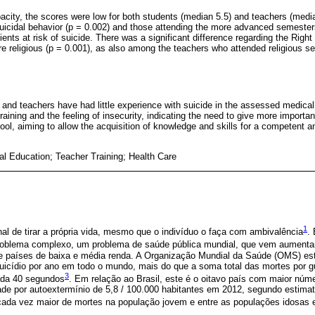
acity, the scores were low for both students (median 5.5) and teachers (med
icidal behavior (p = 0.002) and those attending the more advanced semesters
ients at risk of suicide. There was a significant difference regarding the Righ
e religious (p = 0.001), as also among the teachers who attended religious se
and teachers have had little experience with suicide in the assessed medica
training and the feeling of insecurity, indicating the need to give more importa
ol, aiming to allow the acquisition of knowledge and skills for a competent a
al Education; Teacher Training; Health Care
1
onal de tirar a própria vida, mesmo que o indivíduo o faça com ambivalência
.
roblema complexo, um problema de saúde pública mundial, que vem aumenta
e países de baixa e média renda. A Organização Mundial da Saúde (OMS) es
uicídio por ano em todo o mundo, mais do que a soma total das mortes por g
3
ada 40 segundos
. Em relação ao Brasil, este é o oitavo país com maior núm
de por autoextermínio de 5,8 / 100.000 habitantes em 2012, segundo estima
da vez maior de mortes na população jovem e entre as populações idosas 