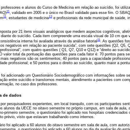
e professores e alunos do Curso de Medicina em relação ao suicídio, foi utili
11
AQ)
, validado em 2005 e o único no Brasil validado para esse fim. O SBAQ 
11
12
em
, estudantes de medicina
e profissionais da rede municipal de saúde, 
osta por 21 itens visuais analógicos que medem aspectos cognitivos, afet
 diante do suicídio. Cada item compreende uma escala visual de 10 cm que va
11
onsistência interna foi avaliada através da análise fatorial
. As questões fo
ntos negativos em relação ao paciente suicida”, com sete questões (Q2, Q5,
rofissional”, com quatro questões ( Q1, Q7, Q10 e Q12) e “direito ao suicíd
 valor total da pontuação das questões para cada fator é: 70 pontos para s
 mais negativos são os sentimentos; 40 pontos para a capacidade profissiona
ade profissional; e 50 pontos para o direito ao suicídio, quanto maior a pontu
foi adicionado um Questionário Sociodemográfico com informações sobre sexo
ciação entre suicídio e transtornos mentais, atendimento a pacientes com co
ormação, no caso dos professores.
a de dados
o por pesquisadores experientes, em local tranquilo, com os participantes sen
aos alunos da UECE no oitavo semestre no próprio campus, em sala de aula, a
mo-primeiro semestre, o questionário foi aplicado nos hospitais credenciad
 prévio, visto que estavam trabalhando como internos.
ário foi aplicado a 60 alunos do oitavo semestre em sala de aula, com autori
semestre, o questionário foi aplicado a 60 alunos no dia da avaliação do está