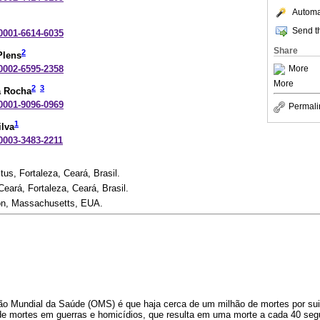
Automat
Send th
-0001-6614-6035
Share
2
Plens
-0002-6595-2358
More
More
2
3
a Rocha
-0001-9096-0969
Permali
1
ilva
-0003-3483-2211
tus, Fortaleza, Ceará, Brasil.
eará, Fortaleza, Ceará, Brasil.
on, Massachusetts, EUA.
ão Mundial da Saúde (OMS) é que haja cerca de um milhão de mortes por sui
de mortes em guerras e homicídios, que resulta em uma morte a cada 40 se