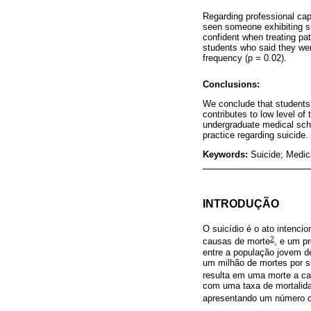
Regarding professional cap
seen someone exhibiting su
confident when treating pat
students who said they wer
frequency (p = 0.02).
Conclusions:
We conclude that students 
contributes to low level of 
undergraduate medical scho
practice regarding suicide.
Keywords:
Suicide; Medic
INTRODUÇÃO
O suicídio é o ato intenci
2
causas de morte
, e um p
entre a população jovem d
um milhão de mortes por s
resulta em uma morte a c
com uma taxa de mortalida
apresentando um número ca