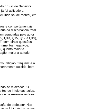
zado o
Suicide Behavior
já foi aplicado a
incluindo saúde mental, em
ivos e comportamentais
ria da discordância total
ram agrupadas pelo autor
 Q9, Q13, Q15, Q17 e Q19),
io”, com cinco questões
entimentos negativos,
l, quanto maior a
ação, maior a atitude
, religião, frequência a
mportamento suicida, bem
tindo-se relaxados. O
ntes do início das aulas.
os onde os mesmos estavam
zação do professor. Nos
gio na Unichristus, antes