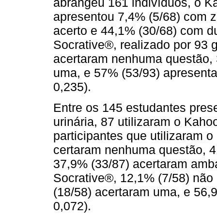
abrangeu 161 indivíduos, o Ka
apresentou 7,4% (5/68) com z
acerto e 44,1% (30/68) com d
Socrative®, realizado por 93 
acertaram nenhuma questão, 
uma, e 57% (53/93) apresenta
0,235).
Entre os 145 estudantes prese
urinária, 87 utilizaram o Kaho
participantes que utilizaram 
certaram nenhuma questão, 4
37,9% (33/87) acertaram amb
Socrative®, 12,1% (7/58) nã
(18/58) acertaram uma, e 56,
0,072).