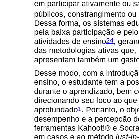
em participar ativamente ou s
públicos, constrangimento ou
Dessa forma, os sistemas edu
pela baixa participação e pel
24
atividades de ensino
, gera
das metodologias ativas que, 
apresentam também um gasto
Desse modo, com a introduçã
ensino, o estudante tem a pos
durante o aprendizado, bem c
direcionando seu foco ao que
1
aprofundado
. Portanto, o obj
desempenho e a percepção do
ferramentas Kahoot!® e Socr
em casos e ao método
just-i