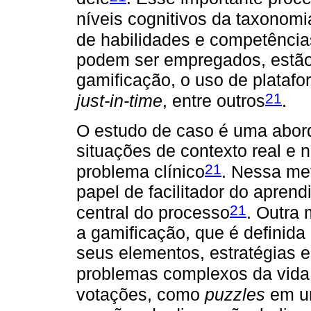
níveis cognitivos da taxonom
de habilidades e competência
podem ser empregados, estão
gamificação, o uso de platafo
21
just-in-time
, entre outros
.
O estudo de caso é uma abo
situações de contexto real e 
21
problema clínico
. Nessa me
papel de facilitador do aprend
21
central do processo
. Outra 
a gamificação, que é definida
seus elementos, estratégias e
problemas complexos da vida 
votações, como
puzzles
em um