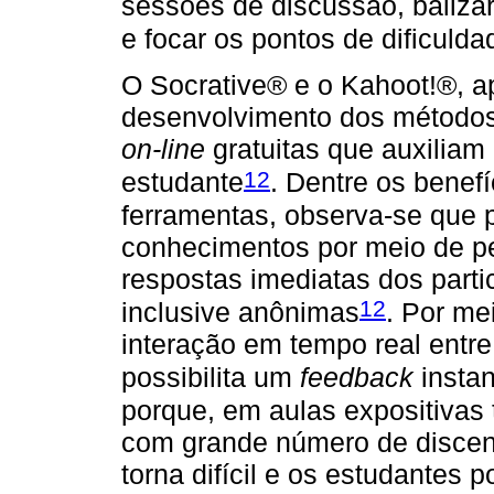
sessões de discussão, baliza
e focar os pontos de dificulda
O Socrative® e o Kahoot!®, a
desenvolvimento dos métodos 
on-line
gratuitas que auxiliam
12
estudante
. Dentre os benef
ferramentas, observa-se que 
conhecimentos por meio de pe
respostas imediatas dos parti
12
inclusive anônimas
. Por me
interação em tempo real entre 
possibilita um
feedback
insta
porque, em aulas expositivas 
com grande número de discent
torna difícil e os estudantes