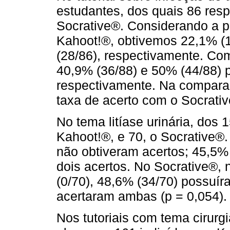
estudantes, dos quais 86 res
Socrative®. Considerando a p
Kahoot!®, obtivemos 22,1% (1
(28/86), respectivamente. Co
40,9% (36/88) e 50% (44/88) p
respectivamente. Na comparaç
taxa de acerto com o Socrativ
No tema litíase urinária, dos 
Kahoot!®, e 70, o Socrative®.
não obtiveram acertos; 45,5%
dois acertos. No Socrative®,
(0/70), 48,6% (34/70) possuí
acertaram ambas (p = 0,054).
Nos tutoriais com tema cirurg