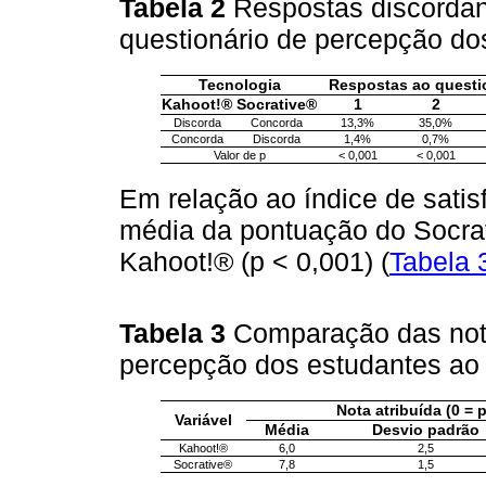
Tabela 2
Respostas discordant
questionário de percepção do
Tecnologia
Respostas ao questi
Kahoot!®
Socrative®
1
2
Discorda
Concorda
13,3%
35,0%
Concorda
Discorda
1,4%
0,7%
Valor de p
< 0,001
< 0,001
Em relação ao índice de satis
média da pontuação do Socrati
Kahoot!® (p < 0,001) (
Tabela 
Tabela 3
Comparação das nota
percepção dos estudantes ao f
Nota atribuída (0 = 
Variável
Média
Desvio padrão
Kahoot!®
6,0
2,5
Socrative®
7,8
1,5