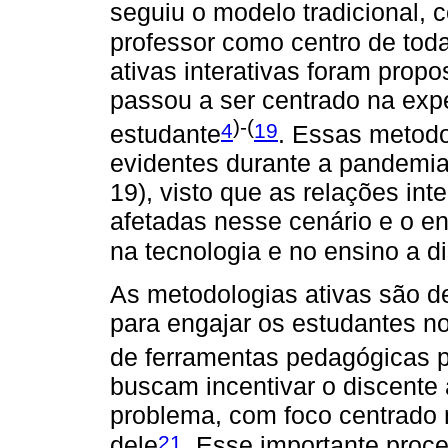
seguiu o modelo tradicional,
professor como centro de tod
ativas interativas foram prop
passou a ser centrado na exp
)-(
4
19
estudante
. Essas metodo
evidentes durante a pandemi
19), visto que as relações in
afetadas nesse cenário e o e
na tecnologia e no ensino a d
As metodologias ativas são d
para engajar os estudantes n
de ferramentas pedagógicas pa
buscam incentivar o discente
problema, com foco centrado 
21
dele
. Esse importante proc