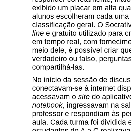
exibido um placar em alta qua
alunos escolheram cada uma 
classificação geral. O Socra
line
e gratuito utilizado para c
em tempo real, com fornecim
meio dele, é possível criar qu
verdadeiro ou falso, pergunta
compartilhá-las.
No início da sessão de discus
conectavam-se à internet disp
acessavam o
site
do aplicati
notebook
, ingressavam na sal
professor e respondiam às pe
aula. Cada turma foi dividida 
estudantes de A a C realizav