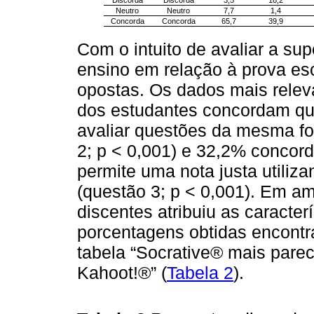
Discorda
Discorda
3,5
18,2
Neutro
Neutro
7,7
1,4
Concorda
Concorda
65,7
39,9
Com o intuito de avaliar a sup
ensino em relação à prova es
opostas. Os dados mais rele
dos estudantes concordam qu
avaliar questões da mesma fo
2; p < 0,001) e 32,2% conco
permite uma nota justa utiliza
(questão 3; p < 0,001). Em a
discentes atribuiu as caracte
porcentagens obtidas encontra
tabela “Socrative® mais parec
Kahoot!®” (
Tabela 2
).