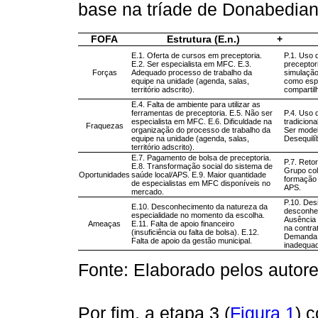
base na tríade de Donabedia
FOFA
Estrutura (E.n.)
+
E.1. Oferta de cursos em preceptoria.
P.1. Uso 
E.2. Ser especialista em MFC. E.3.
preceptor
Forças
Adequado processo de trabalho da
simulação
equipe na unidade (agenda, salas,
como espe
território adscrito).
compartil
E.4. Falta de ambiente para utilizar as
ferramentas de preceptoria. E.5. Não ser
P.4. Uso 
especialista em MFC. E.6. Dificuldade na
tradiciona
Fraquezas
organização do processo de trabalho da
Ser mode
equipe na unidade (agenda, salas,
Desequil
território adscrito).
E.7. Pagamento de bolsa de preceptoria.
P.7. Retor
E.8. Transformação social do sistema de
Grupo col
Oportunidades
saúde local/APS. E.9. Maior quantidade
formação 
de especialistas em MFC disponíveis no
APS.
mercado.
P.10. Des
E.10. Desconhecimento da natureza da
desconhec
especialidade no momento da escolha.
Ausência 
Ameaças
E.11. Falta de apoio financeiro
na contra
(insuficiência ou falta de bolsa). E.12.
Demand
Falta de apoio da gestão municipal.
inadequad
Fonte: Elaborado pelos autor
Por fim, a etapa 3 (
Figura 1
) 