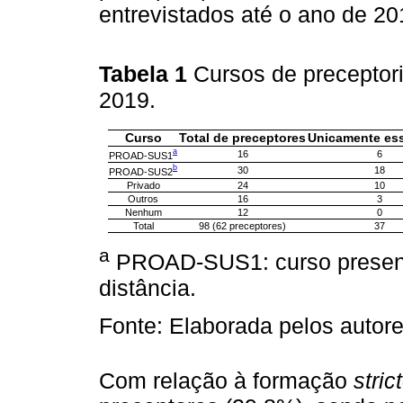
entrevistados até o ano de 20
Tabela 1
Cursos de preceptori
2019.
Curso
Total de preceptores
Unicamente es
a
16
6
PROAD-SUS1
b
30
18
PROAD-SUS2
Privado
24
10
Outros
16
3
Nenhum
12
0
Total
98 (62 preceptores)
37
a
PROAD-SUS1: curso presen
distância.
Fonte: Elaborada pelos autore
Com relação à formação
stric