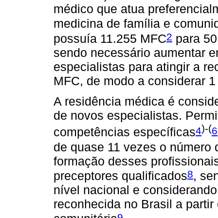
médico que atua preferencial
medicina de família e comun
2
possuía 11.255 MFC
para 50
sendo necessário aumentar e
especialistas para atingir a
MFC, de modo a considerar 1 
A residência médica é consid
de novos especialistas. Permi
)-(
4
6
competências específicas
de quase 11 vezes o número 
formação desses profissionai
8
preceptores qualificados
, se
nível nacional e considerando
reconhecida no Brasil a parti
9