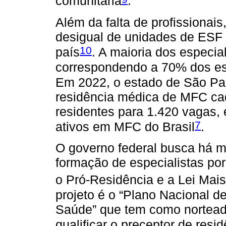
comunitária
.
Além da falta de profissionai
desigual de unidades de ESF 
10
país
. A maioria dos especia
correspondendo a 70% dos es
Em 2022, o estado de São Pa
residência médica de MFC c
residentes para 1.420 vagas, 
7
ativos em MFC do Brasil
.
O governo federal busca há 
formação de especialistas po
o Pró-Residência e a Lei Mai
projeto é o “Plano Nacional 
Saúde” que tem como nortead
qualificar o preceptor de re