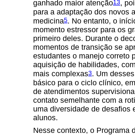
13
ganhado maior atenção
, po
para a adaptação dos novos a
5
medicina
. No entanto, o iníc
momento estressor para os g
primeiro deles. Durante o dec
momentos de transição se a
estudantes o manejo correto 
aquisição de habilidades, co
3
mais complexas
. Um desses 
básico para o ciclo clínico, e
de atendimentos supervisionad
contato semelhante com a roti
uma diversidade de desafios 
alunos.
Nesse contexto, o Programa d