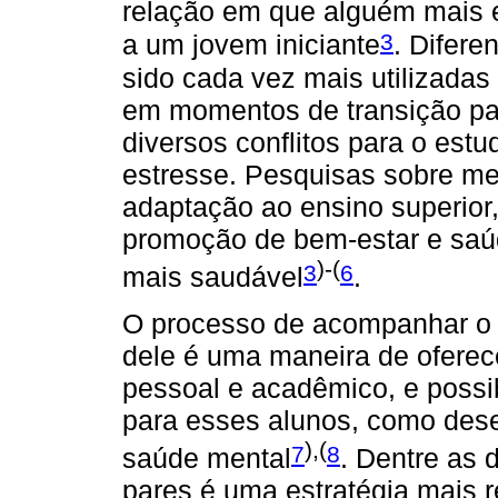
relação em que alguém mais e
3
a um jovem iniciante
. Difere
sido cada vez mais utilizada
em momentos de transição par
diversos conflitos para o est
estresse. Pesquisas sobre men
adaptação ao ensino superior
promoção de bem-estar e saúd
)-(
3
6
mais saudável
.
O processo de acompanhar o in
dele é uma maneira de oferec
pessoal e acadêmico, e possib
para esses alunos, como de
),(
7
8
saúde mental
. Dentre as 
pares é uma estratégia mais 