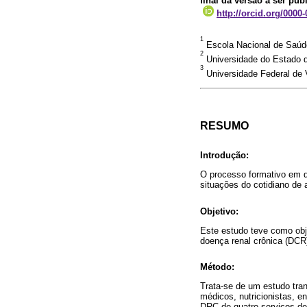
final da versão a ser pub
http://orcid.org/0000
1
Escola Nacional de Saúde 
2
Universidade do Estado do
3
Universidade Federal de V
RESUMO
Introdução:
O processo formativo em qu
situações do cotidiano de 
Objetivo:
Este estudo teve como obje
doença renal crônica (DCR)
Método:
Trata-se de um estudo tran
médicos, nutricionistas, e
DRC de quatro serviços de