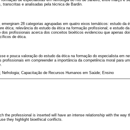
, transcritas e analisadas pela técnica de Bardin.
s, emergiram 28 categorias agrupadas em quatro eixos temáticos: estudo da é
re ética; relevância do estudo da ética na formação profissional; e estudo da 
dos profissionais acerca dos conceitos bioéticos evidenciou que apenas dois
íficos de ética.
se e pouca valoração do estudo da ética na formação do especialista em nefr
os profissionais em compreender a importância da competência moral para uma
.
a; Nefrologia; Capacitação de Recursos Humanos em Saúde; Ensino
ch the professional is inserted will have an intense relationship with the way 
se they highlight bioethical conflicts.