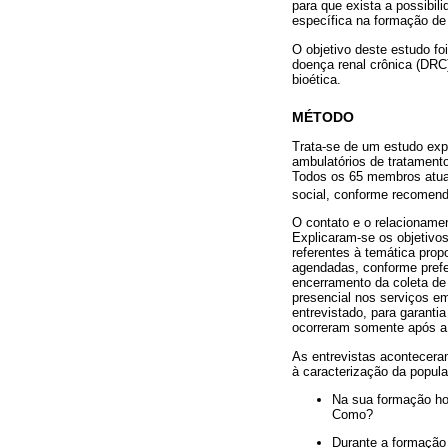
para que exista a possibil
específica na formação de 
O objetivo deste estudo fo
doença renal crônica (DRC
bioética.
MÉTODO
Trata-se de um estudo expl
ambulatórios de tratament
Todos os 65 membros atuant
social, conforme recomen
O contato e o relacionamen
Explicaram-se os objetivos
referentes à temática prop
agendadas, conforme prefer
encerramento da coleta de 
presencial nos serviços e
entrevistado, para garanti
ocorreram somente após a 
As entrevistas acontecera
à caracterização da popul
Na sua formação ho
Como?
Durante a formação 