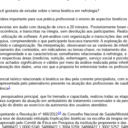
ê gostaria de estudar sobre o tema bioética em nefrologia?
dera importante para sua prática profissional o ensino de aspectos bioéticos
evistas em áudio com duração de cinco a 20 minutos. Posteriormente foram c
ocorrência, e transcritas na íntegra, sem devolução aos participantes. Realiz
 utilização de
software
. A pré-análise com organização e transcrições das ent
uisa, compreendendo o que participante buscava transmitir. A exploração do
tido e categorização. Na interpretação, observaram-se as variáveis de infer
pamento dos conteúdos, em indicadores ou temas-chave, no tratamento dos 
homogeneidade e as características semelhantes relacionadas à nefrologia, e
 respectivas áreas (medicina, nutrição, enfermagem, serviço social e psicol
os achados significativos e válidos por meio da análise realizada pelas inferê
saturação dos dados, uma vez que a proposta foi entrevistar todos os profissi
ncial teórico relacionado à bioética se deu pela corrente principialista, com 
presentada pelo paternalismo presente na atuação dos profissionais de saúd
1
ência
.
 pesquisadora principal, que foi treinada e capacitada, realizou todas as etap
uisa surgiram da atuação em ambulatório de tratamento conservador e da per
ção do direito ao exercício da autonomia dos usuários atendidos.
18
espeitando a Resolução nº 466/2012
do Conselho Nacional de Saúde/Ministé
 tese de doutorado intitulada
Implicações bioéticas na escolha da terapia rena
 aprovado pelo Comitê de Ética em Pesquisa da instituição proponente e das q
s. 54898422.1.0000.5240; 54898422.1.3004.5259; 54898422.1.3002.5257; 548