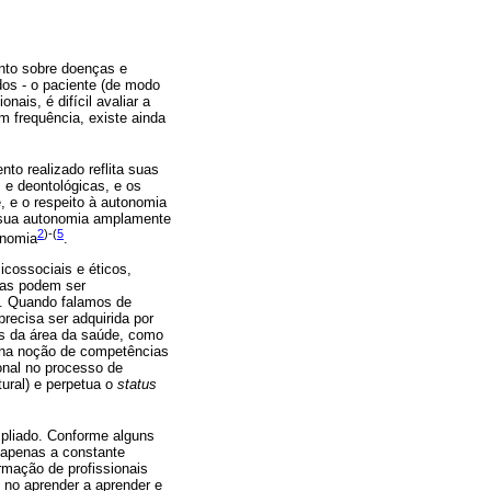
nto sobre doenças e
dos - o paciente (de modo
nais, é difícil avaliar a
m frequência, existe ainda
to realizado reflita suas
 e deontológicas, e os
, e o respeito à autonomia
e sua autonomia amplamente
2
)-(
5
onomia
.
cossociais e éticos,
ias podem ser
o. Quando falamos de
recisa ser adquirida por
os da área da saúde, como
a na noção de competências
onal no processo de
ural) e perpetua o
status
mpliado. Conforme alguns
 apenas a constante
rmação de profissionais
 no aprender a aprender e