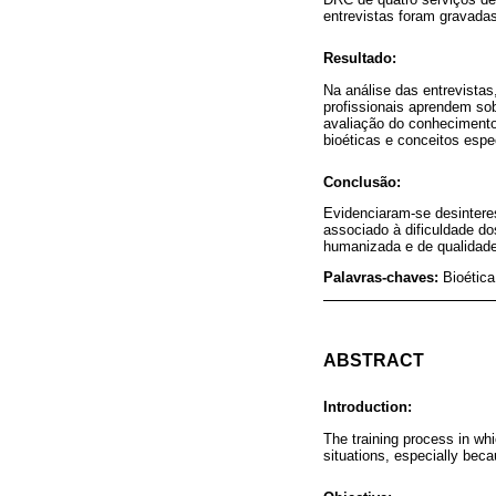
entrevistas foram gravadas
Resultado:
Na análise das entrevista
profissionais aprendem sob
avaliação do conhecimento 
bioéticas e conceitos espec
Conclusão:
Evidenciaram-se desinteres
associado à dificuldade d
humanizada e de qualidade
Palavras-chaves:
Bioétic
ABSTRACT
Introduction:
The training process in whi
situations, especially becau