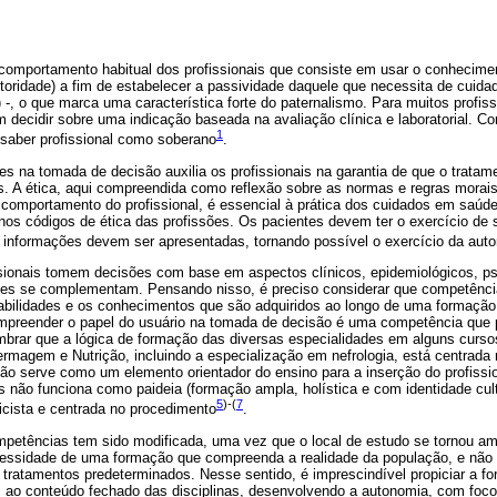
comportamento habitual dos profissionais que consiste em usar o conhecime
toridade) a fim de estabelecer a passividade daquele que necessita de cuida
-, o que marca uma característica forte do paternalismo. Para muitos profissio
 decidir sobre uma indicação baseada na avaliação clínica e laboratorial. Co
1
 saber profissional como soberano
.
s na tomada de decisão auxilia os profissionais na garantia de que o tratamen
s. A ética, aqui compreendida como reflexão sobre as normas e regras morais
comportamento do profissional, é essencial à prática dos cuidados em saúde
 nos códigos de ética das profissões. Os pacientes devem ter o exercício d
s informações devem ser apresentadas, tornando possível o exercício da aut
ionais tomem decisões com base em aspectos clínicos, epidemiológicos, psi
es se complementam. Pensando nisso, é preciso considerar que competênc
bilidades e os conhecimentos que são adquiridos ao longo de uma formaçã
ompreender o papel do usuário na tomada de decisão é uma competência que p
brar que a lógica de formação das diversas especialidades em alguns curs
ermagem e Nutrição, incluindo a especialização em nefrologia, está centrad
ção serve como um elemento orientador do ensino para a inserção do profissi
 não funciona como paideia (formação ampla, holística e com identidade cult
5
)-(
7
cista e centrada no procedimento
.
mpetências tem sido modificada, uma vez que o local de estudo se tornou a
cessidade de uma formação que compreenda a realidade da população, e não
 tratamentos predeterminados. Nesse sentido, é imprescindível propiciar a fo
s ao conteúdo fechado das disciplinas, desenvolvendo a autonomia, com foco