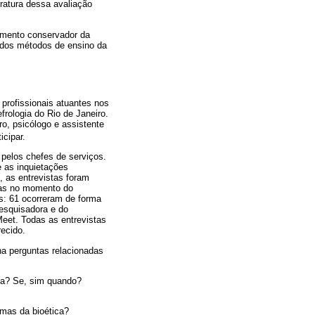
eratura dessa avaliação
tamento conservador da
e dos métodos de ensino da
 profissionais atuantes nos
rologia do Rio de Janeiro.
ro, psicólogo e assistente
icipar.
 pelos chefes de serviços.
e as inquietações
, as entrevistas foram
rias no momento do
as: 61 ocorreram de forma
pesquisadora e do
Meet. Todas as entrevistas
ecido.
ha perguntas relacionadas
ca? Se, sim quando?
emas da bioética?