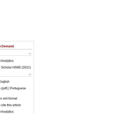
on Demand
 Analytics
 Scholar H5M5 (
2021
)
English
 (pdf)
| Portuguese
 in xml format
cite this article
 Analytics