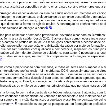
te, com o objetivo de criar práticas assistenciais que vão além da necessid
ma característica específica e sim o olhar para o cenário extramuros que a 
formação das especialidades da área da saúde aposta em métodos educacion
do imagem e equipamentos, e dispensando ou tornando secundário o aprendiz
dos diferentes profissionais, que compõem a equipe, deve ser orquestrado e a
que direcione a forma de agir da equipe. A construção do conhecimento se dá
6
),(
8
uando falamos de atenção à saúde
.
s para aprimorar a formação profissional, devemos olhar para as Diretrizes 
ação na área de saúde. Desde 2001, é apresentada como necessária e essenc
 e o campo de prática da saúde. As resoluções apresentam a necessidade d
ção, prevenção, recuperação e reabilitação da saúde por meio de formação g
 de que possam trabalhar com qualidade e competência, respeitem os princípios 
saúde vai além do ato técnico de cuidado, e, para tanto, é necessária a res
vos. Cabe destacar que, na matriz de competência da formação do especialist
13
.
dida como a preocupação com humanos, e todos os seres não humanos e o am
 intenção dos profissionais, foi incluída nas DCN, especialmente para o di
das para cursos de graduação na área da saúde. Esse passou a ser um dos c
omo uma competência desejável para todos os profissionais egressos que at
destacar que, no Brasil, a formação em bioética de profissionais de saúde 
hipocrática, ou então pelas correntes principialistas que norteiam nossos cód
uma formação com a discussão de conteúdos relacionados à atuação, com fo
em esquecer a necessidade de verificar a beneficência e não maleficência em
bter sempre uma visão da justiça e a equidade presentes no contexto de vul
1
convivem
. É necessário investigar as perspectivas da formação de profissio