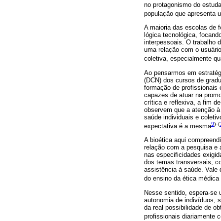
no protagonismo do estudan
população que apresenta u
A maioria das escolas de 
lógica tecnológica, focan
interpessoais. O trabalho 
uma relação com o usuário 
coletiva, especialmente q
Ao pensarmos em estratégia
(DCN) dos cursos de gradu
formação de profissionais
capazes de atuar na promo
crítica e reflexiva, a fim
observem que a atenção à 
saúde individuais e coleti
9
)-(
expectativa é a mesma
A bioética aqui compreen
relação com a pesquisa e a
nas especificidades exigi
dos temas transversais, c
assistência à saúde. Vale 
do ensino da ética médica 
Nesse sentido, espera-se 
autonomia de indivíduos, s
da real possibilidade de o
profissionais diariamente 