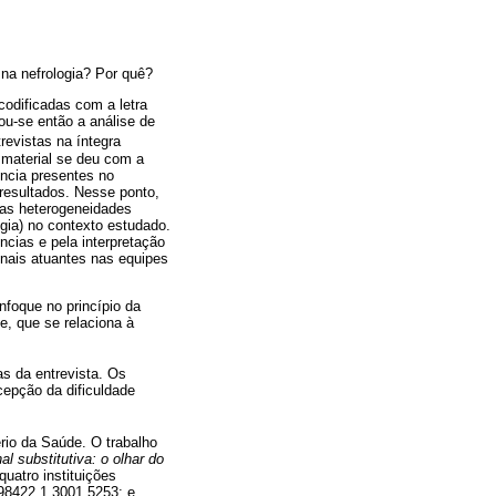
 na nefrologia? Por quê?
odificadas com a letra
ou-se então a análise de
revistas na íntegra
 material se deu com a
ência presentes no
resultados. Nesse ponto,
 as heterogeneidades
ogia) no contexto estudado.
ncias e pela interpretação
onais atuantes nas equipes
enfoque no princípio da
e, que se relaciona à
as da entrevista. Os
cepção da dificuldade
rio da Saúde. O trabalho
l substitutiva: o olhar do
uatro instituições
98422.1.3001.5253; e