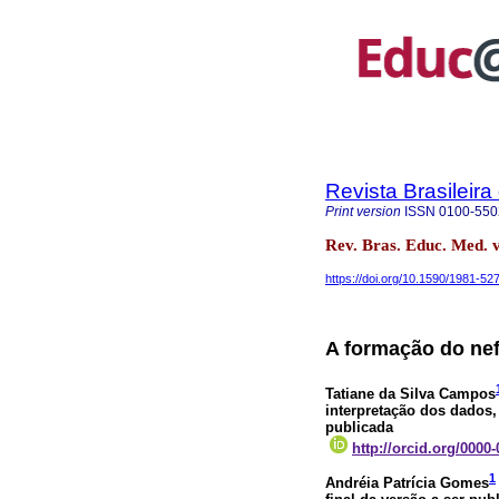
Revista Brasileir
Print version
ISSN
0100-550
Rev. Bras. Educ. Med. 
https://doi.org/10.1590/1981-5
A formação do nef
Tatiane da Silva Campos
interpretação dos dados, 
publicada
http://orcid.org/0000
1
Andréia Patrícia Gomes