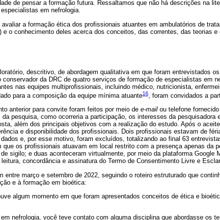
idade de pensar a formação futura. Ressaltamos que não há descrições na lit
especialistas em nefrologia.
i avaliar a formação ética dos profissionais atuantes em ambulatórios de tra
) e o conhecimento deles acerca dos conceitos, das correntes, das teorias 
oratório, descritivo, de abordagem qualitativa em que foram entrevistados os
o conservador da DRC de quatro serviços de formação de especialistas em nef
es nas equipes multiprofissionais, incluindo médico, nutricionista, enfermei
16
dado para a composição da equipe mínima atuante
, foram convidados a part
to anterior para convite foram feitos por meio de
e-mail
ou telefone fornecido
 da pesquisa, como ocorreria a participação, os interesses da pesquisadora 
osta, além dos principais objetivos com a realização do estudo. Após o aceite
ência e disponibilidade dos profissionais. Dois profissionais estavam de fé
dados e, por esse motivo, foram excluídos, totalizando ao final 63 entrevist
m que os profissionais atuavam em local restrito com a presença apenas da 
a de sigilo; e duas aconteceram virtualmente, por meio da plataforma Google 
leitura, concordância e assinatura do Termo de Consentimento Livre e Esclar
m entre março e setembro de 2022, seguindo o roteiro estruturado que contin
ação e à formação em bioética:
uve algum momento em que foram apresentados conceitos de ética e bioéti
em nefrologia, você teve contato com alguma disciplina que abordasse os t