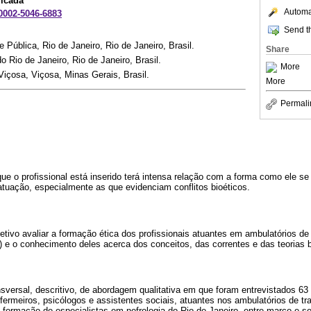
licada
Automat
-0002-5046-6883
Send th
Pública, Rio de Janeiro, Rio de Janeiro, Brasil.
Share
 Rio de Janeiro, Rio de Janeiro, Brasil.
More
içosa, Viçosa, Minas Gerais, Brasil.
More
Permali
e o profissional está inserido terá intensa relação com a forma como ele se
atuação, especialmente as que evidenciam conflitos bioéticos.
tivo avaliar a formação ética dos profissionais atuantes em ambulatórios d
 e o conhecimento deles acerca dos conceitos, das correntes e das teorias b
sversal, descritivo, de abordagem qualitativa em que foram entrevistados 63 p
nfermeiros, psicólogos e assistentes sociais, atuantes nos ambulatórios de t
 formação de especialistas em nefrologia do Rio de Janeiro, entre março e s