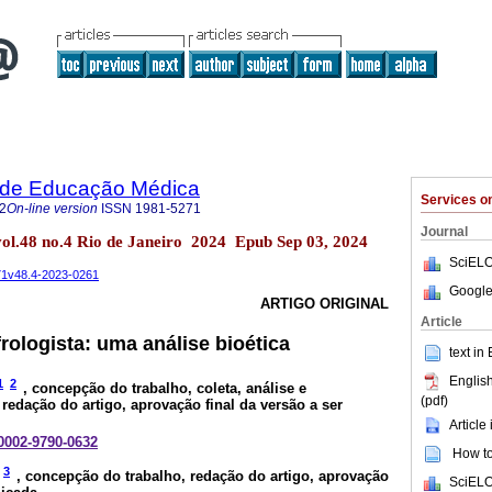
a de Educação Médica
Services 
2
On-line version
ISSN
1981-5271
Journal
vol.48 no.4 Rio de Janeiro 2024 Epub Sep 03, 2024
SciELO
271v48.4-2023-0261
Google
ARTIGO ORIGINAL
Article
rologista: uma análise bioética
text in
English
1
2
, concepção do trabalho, coleta, análise e
(pdf)
redação do artigo, aprovação final da versão a ser
Article
-0002-9790-0632
How to 
3
, concepção do trabalho, redação do artigo, aprovação
SciELO