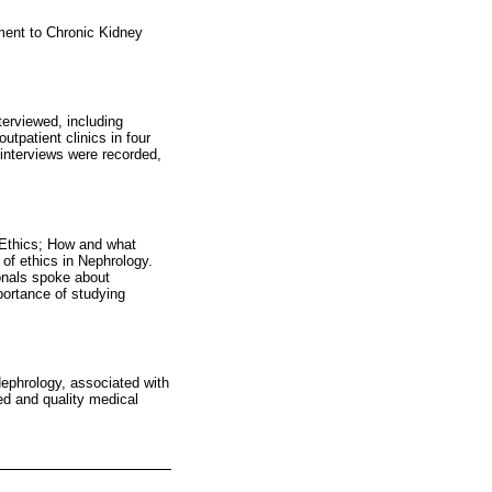
atment to Chronic Kidney
terviewed, including
utpatient clinics in four
interviews were recorded,
f Ethics; How and what
 of ethics in Nephrology.
onals spoke about
mportance of studying
 Nephrology, associated with
ed and quality medical