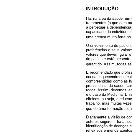
INTRODUÇÃO
Há, na área da saúde, um 
tratamentos (o que gera au
a perpetuar a dependência) 
capacidade do indivíduo em
uma crença muito forte no
O envolvimento de paciente
preferências e seus valore
valores que devem guiar o 
do paciente está presente
garantido. Assim, todas a
É recomendado que profiss
nunca esquecendo que est
compreendidas como as ha
profissionais de saúde, c
todos. Assim, devemos lem
é o caso da Medicina, Enf
clínicas, ou seja, a educa
trabalho, mas muitas vezes
quo
de uma formação tecni
Diariamente a visão de co
autores sugerem, há a ne
identificação de doenças e
reflexivos e menos atento