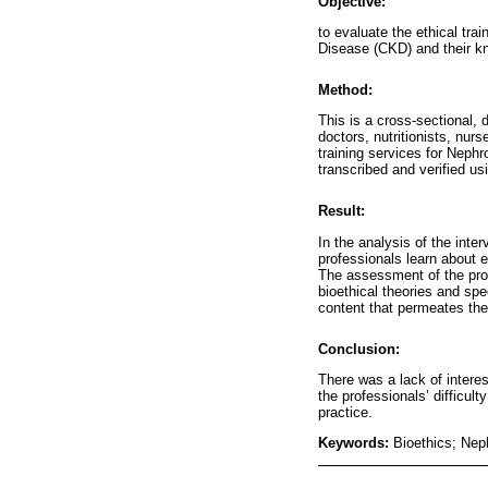
Objective:
to evaluate the ethical tra
Disease (CKD) and their kn
Method:
This is a cross-sectional, 
doctors, nutritionists, nur
training services for Neph
transcribed and verified us
Result:
In the analysis of the int
professionals learn about e
The assessment of the pro
bioethical theories and spe
content that permeates the c
Conclusion:
There was a lack of interest
the professionals’ difficu
practice.
Keywords:
Bioethics; Nep