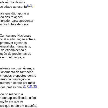
ade estrita de uma
6
),(
7
sociedade apresenta
.
ais que dão aporte à
ado das relações
linhado, para apresentar
 por linhas de força
Curriculares Nacionais
ial a articulação entre a
e promover egressos
eneralista, humanista,
da ética/bioética e
olução do problemas de
a em nefrologia, a
biente no qual vivem, a
recionamento da formação
onteúdos propostos dentro
uarão na prestação de
comumente ocorre por meio
2
),(
14
),(
15
igos profissionais
.
co no respeito à
 sua aplicabilidade, além
neração em que os
nais que estão em atuação,