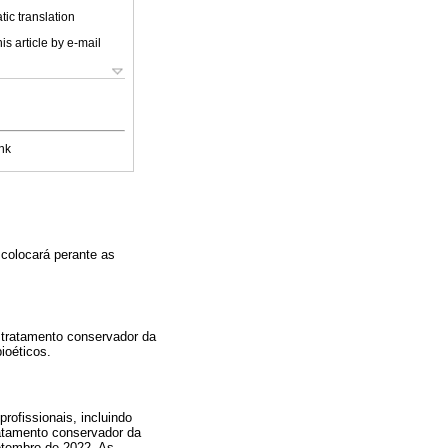
ic translation
is article by e-mail
nk
 colocará perante as
e tratamento conservador da
ioéticos.
rofissionais, incluindo
ratamento conservador da
etembro de 2022. As