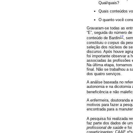
Qual/quais?
Quais conteúdos voc
O quanto você consi
Gravaram-se todas as entr
“E”, seguida do número de 
17
conteúdo de Bardin
, sem
constituiu o
corpus
da pesq
seleção dos núcleos de sen
discurso. Após houve agru
foi importante observar a 
associadas às profissões e
Na última etapa, tornamos 
final. Não se trabalhou a 
dos quatro serviços.
A análise baseada no refere
autonomia e na dicotomia a
beneficência e não malefic
A enfermeira, doutoranda e
motivos para fazer a pesq
encontrada para a manuten
A pesquisa foi realizada r
faz parte dos dados de uma
profissional de saúde
e foi
coparticipantes: CAAE nº