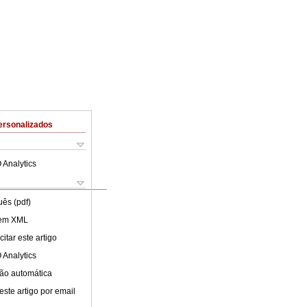
ersonalizados
 Analytics
uês (pdf)
 em XML
itar este artigo
 Analytics
ão automática
este artigo por email