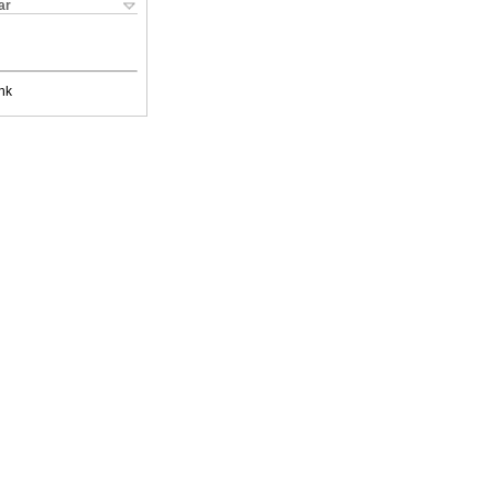
ar
nk