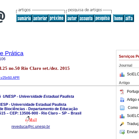
e Prática
Serviços P
106
Journal
l.25 no.50 Rio Claro set./dez. 2015
SciELO
go.v25n50.APR
Artigo
Portug
26
UNESP - Universidade Estadual Paulista
Artigo
ESP - Universidade Estadual Paulista
Como c
o de Biociências - Departamento de Educação
515 – CEP: 13506-900 - Rio Claro – SP – Brasil
SciELO
Traduç
reveduca@rc.unesp.br
Enviar 