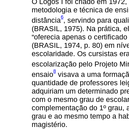
O Logos I foi criado em 1972,
metodologia e técnica de en
6
distância
, servindo para qual
(BRASIL, 1975). Na prática, el
“oferecia apenas o certificado
(BRASIL, 1974, p. 80) em níve
escolaridade. Os cursistas er
escolarização pelo Projeto Mi
8
ensaio
visava a uma formaçã
quantidade de professores le
adquiriam um determinado pr
com o mesmo grau de escolarid
complementação do 1º grau, a
grau e ao mesmo tempo a habil
magistério.