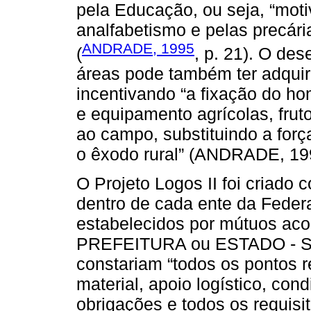
pela Educação, ou seja, “moti
analfabetismo e pelas precári
ANDRADE, 1995
(
, p. 21). O de
áreas pode também ter adquiri
incentivando “a fixação do h
e equipamento agrícolas, fru
ao campo, substituindo a forç
o êxodo rural” (ANDRADE, 199
O Projeto Logos II foi cria
dentro de cada ente da Feder
estabelecidos por mútuos ac
PREFEITURA ou ESTADO - 
constariam “todos os pontos r
material, apoio logístico, cond
obrigações e todos os requisi