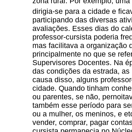
zona rural. Por exemplo, uma
dirigia-se para a cidade e fic
participando das diversas ati
avaliações. Esses dias do cal
professor-cursista poderia fr
mas facilitava a organização
principalmente no que se refe
Supervisores Docentes. Na é
das condições da estrada, as 
causa disso, alguns professo
cidade. Quando tinham conhe
ou parentes, se não, pernoit
também esse período para ser 
ou a mulher, os meninos, e et
vender, comprar, pagar contas
cursista permanecia no Núcl