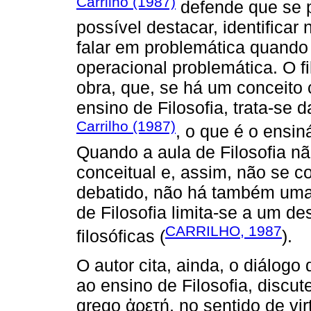
Carrilho (1987)
defende que se p
possível destacar, identificar
falar em problemática quand
operacional problemática. O f
obra, que, se há um conceito 
ensino de Filosofia, trata-se d
Carrilho (1987)
, o que é o ensin
Quando a aula de Filosofia nã
conceitual e, assim, não se co
debatido, não há também uma 
de Filosofia limita-se a um de
CARRILHO, 1987
filosóficas (
).
O autor cita, ainda, o diálog
ao ensino de Filosofia, discu
grego ἀρετή, no sentido de vi