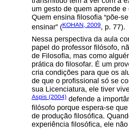
transmitido tem a ver com a ex
um gesto de quem aprende e ens
Quem ensina filosofia “põe-s
KOHAN, 2009
ensinar” (
, p. 77).
Nessa perspectiva da aula com
papel do professor filósofo, n
de Filosofia, mas como algué
prática do filosofar. É um p
cria condições para que os a
de que o profissional só se co
sua Licenciatura, ele tiver vi
Aspis (2004)
defende a importânc
filósofo porque espera-se que
de produção filosófica. Quand
experiência filosófica, ele n