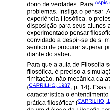
Aspis 
dono de verdades. Para
problemas, instiga o pensar. 
experiência filosófica, o prof
disposição para seus alunos a
experimentado pensar filosofi
convidado a despir-se de si 
sentido de procurar superar 
diante do saber.
Para que a aula de Filosofia 
filosófica, é preciso a simulaç
“imitação, não mecânica da ati
CARRILHO, 1987
(
, p. 14). Essa
característica o entendimento
CARRILHO, 1
prática filosófica” (
de um diálogo da Filosofia co