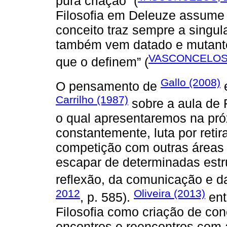
pura criação” (
Filosofia em Deleuze assume
conceito traz sempre a singu
também vem datado e mutante
VASCONCELOS,
que o definem” (
Gallo (2008)
O pensamento de
e
Carrilho (1987)
sobre a aula de F
o qual apresentaremos na pró
constantemente, luta por retir
competição com outras áreas 
escapar de determinadas estru
reflexão, da comunicação e d
2012
Oliveira (2013)
, p. 585).
ent
Filosofia como criação de co
encontros e reencontros com a