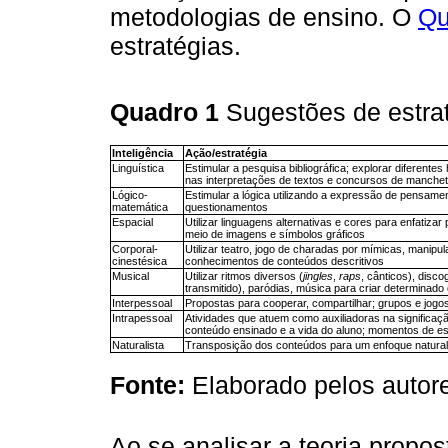
metodologias de ensino. O
Qu
estratégias.
Quadro 1
Sugestões de estra
Inteligência
Ação/estratégia
Linguística
Estimular a pesquisa bibliográfica; explorar diferentes 
nas interpretações de textos e concursos de manche
Lógico-
Estimular a lógica utilizando a expressão de pensamen
matemática
questionamentos
Espacial
Utilizar linguagens alternativas e cores para enfatizar
meio de imagens e símbolos gráficos
Corporal-
Utilizar teatro, jogo de charadas por mímicas, manipu
cinestésica
conhecimentos de conteúdos descritivos
Musical
Utilizar ritmos diversos (
jingles
,
raps
, cânticos), disc
transmitido), paródias, música para criar determinado 
Interpessoal
Propostas para cooperar, compartilhar; grupos e jogo
Intrapessoal
Atividades que atuem como auxiliadoras na significaçã
conteúdo ensinado e a vida do aluno; momentos de e
Naturalista
Transposição dos conteúdos para um enfoque natural
Fonte:
Elaborado pelos autor
Ao se analisar a teoria propost