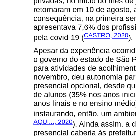
privadas, no início do mês de
retornaram em 10 de agosto,
consequência, na primeira s
apresentava 7,6% dos profis
CASTRO, 2020
pela covid-19 (
).
Apesar da experiência ocorr
o governo do estado de São P
para atividades de acolhimen
novembro, deu autonomia para
presencial opcional, desde q
de alunos (35% nos anos inic
anos finais e no ensino médio)
instaurando, então, um ambien
AQUI..., 2020
). Ainda assim, a 
presencial caberia às prefeit