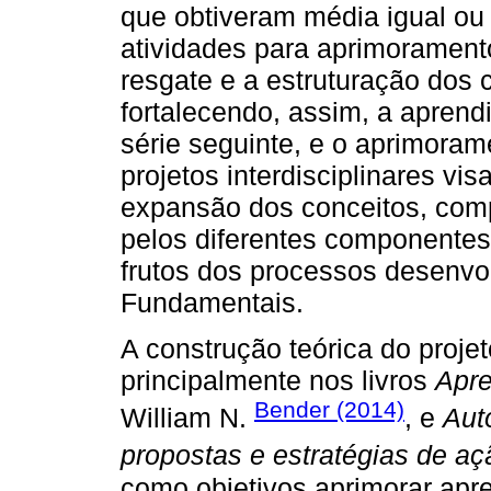
que obtiveram média igual ou s
atividades para aprimorament
resgate e a estruturação dos 
fortalecendo, assim, a apren
série seguinte, e o aprimora
projetos interdisciplinares v
expansão dos conceitos, comp
pelos diferentes componentes 
frutos dos processos desenvol
Fundamentais.
A construção teórica do proje
principalmente nos livros
Apre
Bender (2014)
William N.
, e
Auto
propostas e estratégias de aç
como objetivos aprimorar apre