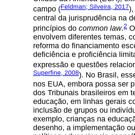
Feldman; Silveira, 2017
campo (
)
central da jurisprudência na 
2
princípios do
common law
.
Os
envolvem diferentes temas, c
reforma do financiamento esc
deficiência e proficiência limi
expressão e questões relacion
Superfine, 2008
). No Brasil, es
nos EUA, embora possa ser pe
dos Tribunais brasileiros em 
educação, em linhas gerais 
inclusão de grupos ou indivíd
exemplo, crianças na educação
desenho, a implementação ou