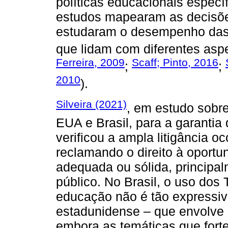
políticas educacionais espec
estudos mapearam as decisõe
estudaram o desempenho das i
que lidam com diferentes aspe
Ferreira, 2009
Scaff; Pinto, 2016
;
;
2010
).
Silveira (2021)
, em estudo sobre
EUA e Brasil, para a garantia
verificou a ampla litigância 
reclamando o direito à oport
adequada ou sólida, principa
público. No Brasil, o uso dos T
educação não é tão expressi
estadunidense – que envolve 
embora as temáticas que fort