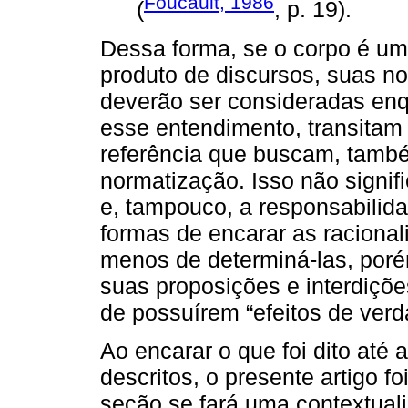
Foucault, 1986
(
, p. 19).
Dessa forma, se o corpo é um 
produto de discursos, suas no
deverão ser consideradas enq
esse entendimento, transitam
referência que buscam, també
normatização. Isso não signif
e, tampouco, a responsabilida
formas de encarar as raciona
menos de determiná-las, poré
suas proposições e interdiçõ
de possuírem “efeitos de verd
Ao encarar o que foi dito até
descritos, o presente artigo 
seção se fará uma contextual