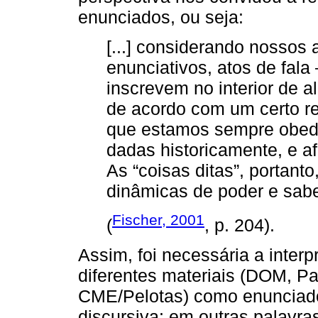
enunciados, ou seja:
[...] considerando nossos 
enunciativos, atos de fal
inscrevem no interior de 
de acordo com um certo re
que estamos sempre obede
dadas historicamente, e 
As “coisas ditas”, portant
dinâmicas de poder e saber
Fischer, 2001
(
, p. 204).
Assim, foi necessária a inter
diferentes materiais (DOM, P
CME/Pelotas) como enunciado
discursiva: em outras palavra