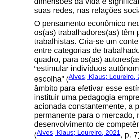
dimensões da vida e significa
suas redes, nas relações soci
O pensamento econômico neol
os(as) trabalhadores(as) têm 
trabalhistas. Cria-se um contex
entre categorias de trabalhad
quadro, para os(as) autores(as
“estimular indivíduos autônom
Alves; Klaus; Loureiro,
escolha” (
âmbito para efetivar esse estí
instituir uma pedagogia empr
acionada constantemente, a p
permanente para o mercado, n
desenvolvimento de competên
Alves; Klaus; Loureiro, 2021
(
, p. 7