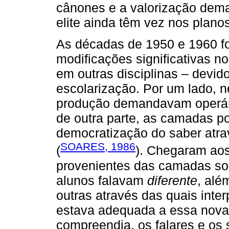
cânones e a valorização dema
elite ainda têm vez nos plano
As décadas de 1950 e 1960 f
modificações significativas 
em outras disciplinas – devi
escolarização. Por um lado, 
produção demandavam operári
de outra parte, as camadas p
democratização do saber atra
SOARES, 1986
(
). Chegaram aos
provenientes das camadas soc
alunos falavam
diferente
, alé
outras através das quais inte
estava adequada a essa nova 
compreendia, os falares e os 