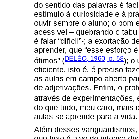
do sentido das palavras é faci
estímulo à curiosidade e à prá
ouvir sempre o aluno; o bom 
acessível – quebrando o tabu 
é falar “difícil”-; a exortação 
aprender, que “esse esforço 
DELÉO, 1960, p. 58
ótimos” (
); o
eficiente, isto é, é preciso f
as aulas em campo aberto par
de adjetivações. Enfim, o prof
através de experimentações, e
do que tudo, meu caro, mais 
aulas se aprende para a vida.
Além desses vanguardismos, 
que hoje é alvo de intensa dis