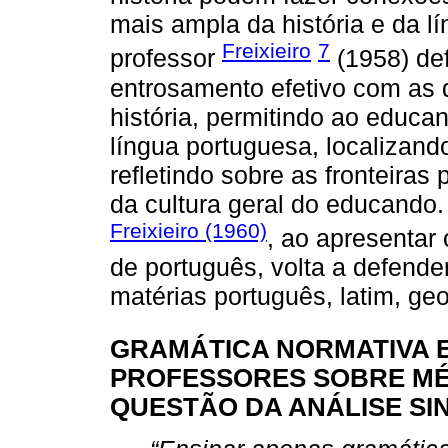
mais ampla da história e da l
Freixieiro
7
professor
(1958) de
entrosamento efetivo com as di
história, permitindo ao educ
língua portuguesa, localizand
refletindo sobre as fronteiras 
da cultura geral do educando. 
Freixieiro (1960)
, ao apresentar
de português, volta a defender
matérias português, latim, geog
GRAMÁTICA NORMATIVA E
PROFESSORES SOBRE MÉ
QUESTÃO DA ANÁLISE SI