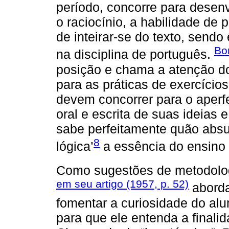
período, concorre para desen
o raciocínio, a habilidade de
de inteirar-se do texto, sendo
Bo
na disciplina de português.
posição e chama a atenção dos
para as práticas de exercícios
devem concorrer para o aper
oral e escrita de suas ideias
sabe perfeitamente quão absu
8
lógica’
a essência do ensino 
Como sugestões de metodolog
em seu artigo (1957, p. 52)
aborda
fomentar a curiosidade do alu
para que ele entenda a finalid