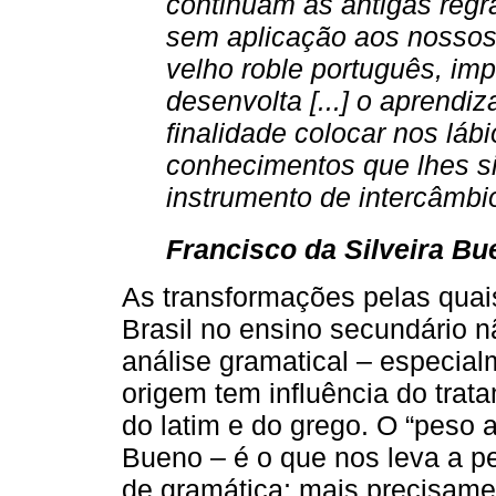
continuam as antigas regras
sem aplicação aos nossos 
velho roble português, imp
desenvolta [...] o aprendi
finalidade colocar nos lá
conhecimentos que lhes si
instrumento de intercâmbio
Francisco da Silveira Bu
As transformações pelas quai
Brasil no ensino secundário 
análise gramatical – especialm
origem tem influência do trat
do latim e do grego. O “peso a
Bueno – é o que nos leva a p
de gramática; mais precisame