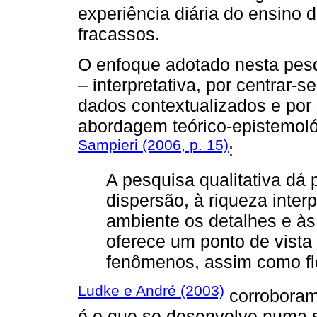
experiência diária do ensino 
fracassos.
O enfoque adotado nesta pesqu
– interpretativa, por centrar-
dados contextualizados e por
abordagem teórico-epistemol
Sampieri (2006, p. 15)
:
A pesquisa qualitativa dá
dispersão, à riqueza inter
ambiente os detalhes e à
oferece um ponto de vista “
fenômenos, assim como fle
Ludke e André (2003)
corroboram,
é o que se desenvolve numa s