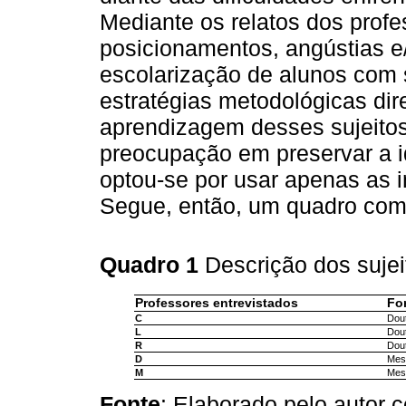
Mediante os relatos dos profes
posicionamentos, angústias e
escolarização de alunos com
estratégias metodológicas di
aprendizagem desses sujeitos.
preocupação em preservar a id
optou-se por usar apenas as i
Segue, então, um quadro com 
Quadro 1
Descrição dos suje
Professores entrevistados
Fo
C
Dou
L
Dou
R
Dou
D
Mes
M
Mes
Fonte
: Elaborado pelo autor