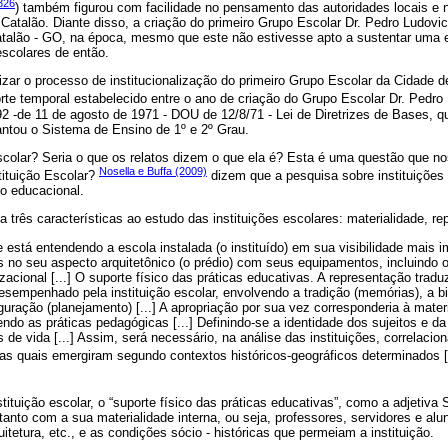
326
) também figurou com facilidade no pensamento das autoridades locais e n
 Catalão. Diante disso, a criação do primeiro Grupo Escolar Dr. Pedro Ludovico
 Catalão - GO, na época, mesmo que este não estivesse apto a sustentar uma 
scolares de então.
icizar o processo de institucionalização do primeiro Grupo Escolar da Cidade
corte temporal estabelecido entre o ano de criação do Grupo Escolar Dr. Pedro 
2 -de 11 de agosto de 1971 - DOU de 12/8/71 - Lei de Diretrizes de Bases, q
antou o Sistema de Ensino de 1º e 2º Grau.
scolar? Seria o que os relatos dizem o que ela é? Esta é uma questão que no
Nosella e Buffa (2009)
tituição Escolar?
dizem que a pesquisa sobre instituições
o educacional.
a três características ao estudo das instituições escolares: materialidade, r
e está entendendo a escola instalada (o instituído) em sua visibilidade mais 
s no seu aspecto arquitetônico (o prédio) com seus equipamentos, incluindo o 
zacional [...] O suporte físico das práticas educativas. A representação traduz
desempenhado pela instituição escolar, envolvendo a tradição (memórias), a bib
iguração (planejamento) [...] A apropriação por sua vez corresponderia à mate
do as práticas pedagógicas [...] Definindo-se a identidade dos sujeitos e da 
 de vida [...] Assim, será necessário, na análise das instituições, correlacio
as quais emergiram segundo contextos históricos-geográficos determinados [.
tituição escolar, o “suporte físico das práticas educativas”, como a adjetiva 
tanto com a sua materialidade interna, ou seja, professores, servidores e a
itetura, etc., e as condições sócio - históricas que permeiam a instituição.