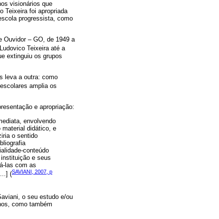
os visionários que
 Teixeira foi apropriada
escola progressista, como
 de Ouvidor – GO, de 1949 a
Ludovico Teixeira até a
ue extinguiu os grupos
s leva a outra: como
 escolares amplia os
epresentação e apropriação:
imediata, envolvendo
material didático, e
iria o sentido
liografia
rialidade-conteúdo
instituição e seus
ná-las com as
SAVIANI, 2007, p
..] (
Saviani, o seu estudo e/ou
lunos, como também