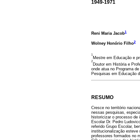
1949-1971
1
Reni Maria Jacob
2
Wolney Honório Filho
1
Mestre em Educação e pr
2
Doutor em História e Pro
onde atua no Programa de
Pesquisas em Educação de
RESUMO
Cresce no território nacio
nessas pesquisas, especialm
historicizar o processo de
Escolar Dr. Pedro Ludovico
referido Grupo Escolar, be
institucionalização esteve
professores formados no ma