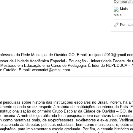
Compartilh
Mais
Mais
Permali
ofessora da Rede Municipal de Ouvidor-GO. Email: renijacob2010@gmail.co
fessor da Unidade Acadêmica Especial - Educação - Universidade Federal de 
 Mestrado em Educação e no Curso de Pedagogia. É líder do NEPEDUCA – 
 Catalão. E-mail: whonoriof@gmail.com
nal pesquisas sobre história das instituições escolares no Brasil. Porém, há 
ente quando se diz respeito à história de instituições no interior do País. E
 institucionalização do primeiro Grupo Escolar da Cidade de Ouvidor – GO, d
 Teixeira. A metodologia utilizada foi a pesquisa sobre narrativas tanto escri
m como narrativas orais, de ex-professores, ex-diretores e ex-alunos. Verifi
 relacionado às disputas políticas estaduais, bem como municipais, e, outro 
gistério, para implementar a escola graduada. Por fim, o cenário histórico 