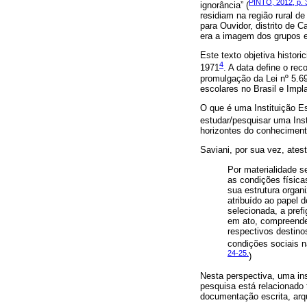
PINTO, 2012, p. 
ignorância” (
residiam na região rural de
para Ouvidor, distrito de
era a imagem dos grupos e
Este texto objetiva histor
4
1971
. A data define o re
promulgação da Lei nº 5.69
escolares no Brasil e Impl
O que é uma Instituição E
estudar/pesquisar uma Ins
horizontes do conheciment
Saviani, por sua vez, atest
Por materialidade s
as condições física
sua estrutura organi
atribuído ao papel 
selecionada, a pref
em ato, compreenden
respectivos destinos
condições sociais n
24-25.
)
Nesta perspectiva, uma ins
pesquisa está relacionado 
documentação escrita, arqu