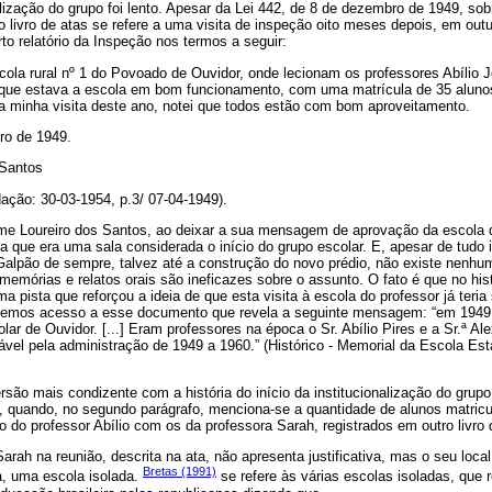
lização do grupo foi lento. Apesar da Lei 442, de 8 de dezembro de 1949, so
 livro de atas se refere a uma visita de inspeção oito meses depois, em out
rto relatório da Inspeção nos termos a seguir:
cola rural nº 1 do Povoado de Ouvidor, onde lecionam os professores Abílio J
ei que estava a escola em bom funcionamento, com uma matrícula de 35 alun
a minha visita deste ano, notei que todos estão com bom aproveitamento.
ro de 1949.
 Santos
dação: 30-03-1954, p.3/ 07-04-1949).
ime Loureiro dos Santos, ao deixar a sua mensagem de aprovação da escola d
 que era uma sala considerada o início do grupo escolar. E, apesar de tudo 
Galpão de sempre, talvez até a construção do novo prédio, não existe nenhu
memórias e relatos orais são ineficazes sobre o assunto. O fato é que no his
uma pista que reforçou a ideia de que esta visita à escola do professor já ter
Tivemos acesso a esse documento que revela a seguinte mensagem: “em 1949 f
lar de Ouvidor. [...] Eram professores na época o Sr. Abílio Pires e a Sr.ª A
vel pela administração de 1949 a 1960.” (Histórico - Memorial da Escola Es
ersão mais condizente com a história do início da institucionalização do grupo
s, quando, no segundo parágrafo, menciona-se a quantidade de alunos matric
 do professor Abílio com os da professora Sarah, registrados em outro livr
arah na reunião, descrita na ata, não apresenta justificativa, mas o seu loca
Bretas (1991)
ja, uma escola isolada.
se refere às várias escolas isoladas, que