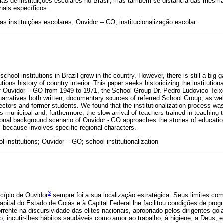
ias de instituições escolares no Brasil, mas também se distancia das mes
nais específicos.
das instituições escolares; Ouvidor – GO; institucionalização escolar
chool institutions in Brazil grow in the country. However, there is still a big g
tutions history of country interior. This paper seeks historicizing the institutiona
of Ouvidor – GO from 1949 to 1971, the School Group Dr. Pedro Ludovico Tei
arratives both written, documentary sources of referred School Group, as well
ectors and former students. We found that the institutionalization process was
 as municipal and, furthermore, the slow arrival of teachers trained in teaching
ional background scenario of Ouvidor - GO approaches the stories of educationa
, because involves specific regional characters.
ol institutions; Ouvidor – GO; school institutionalization
3
cípio de Ouvidor
sempre foi a sua localização estratégica. Seus limites co
capital do Estado de Goiás e à Capital Federal lhe facilitou condições de prog
rrente na discursividade das elites nacionais, apropriado pelos dirigentes go
o, incutir-lhes hábitos saudáveis como amor ao trabalho, à higiene, a Deus, e à