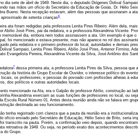
 dia sete de abril de 1949. Neste dia, o deputado Diógenes Dolival Sampaio, 
endo nas mãos um ofício do Secretário da Educação de Goiás, Dr. Hélio Seix
bra Bueno. Nesta recepção estavam, além das pessoas que assinaram a ata,
6
aproximado de setenta crianças
.
meira ata foram redigidas pela professora Lenita Pires Ribeiro. Além dela, mai
sor Abílio José Pires, pai da redatora, e a professora Alexandrina Vicente. Pr
 memorável dia, embora nem todos assinassem a ata. Um exemplo é que o Sr
ipal, foi mencionado e estava presente, mas não aparece no rol dos assinant
eguido pela redatora e o primeiro professor do local, autoridades e demais pr
olival Sampaio, Lenita Pires Ribeiro, Abílio José Pires, Antenor Firmino, Ad
gilato Evangelista Pereira, Alexandrina Vicente da Silva, José Antônio dos Sa
7
edatora
dessa primeira ata, a professora Lenita Pires da Silva, pessoa que a
trução da história do Grupo Escolar de Ouvidor, o interesse político do evento
s locais, os professores, e pessoas do povoado com profissões alheias à ed
os, dos políticos e outras autoridades locais.
ento mencionado na Ata, era o Galpão do professor Abílio, construção ao lad
sobrinha Alexandrina exerciam as suas funções de professores no local, ou sej
a Escola Rural Número 01. Antes desta reunião ainda não se falava em grup
nstrução destinada ao seu funcionamento.
ão tenha registrado com clareza que a pauta da reunião era a institucionaliza
do ofício enviado pelo Secretário de Educação, Hélio Seixo de Brito, seria im
oi transcrito na pauta. Porém, a confirmação veio depois, quando encontram
ta retroativa de 1949. Ou seja, no período exato dos acontecimentos descri
ta do Grupo.