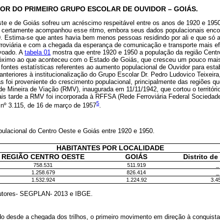
R DO PRIMEIRO GRUPO ESCOLAR DE OUVIDOR – GOIÁS.
te e de Goiás sofreu um acréscimo respeitável entre os anos de 1920 e 195
or certamente acompanhou esse ritmo, embora seus dados populacionais enc
. Estima-se que antes havia bem menos pessoas residindo por ali e que só a
roviária e com a chegada da esperança de comunicação e transporte mais e
ovoado. A
tabela 01
mostra que entre 1920 e 1950 a população da região Cent
ximo ao que aconteceu com o Estado de Goiás, que cresceu um pouco mai
r fontes estatísticas referentes ao aumento populacional de Ouvidor para es
nteriores à institucionalização do Grupo Escolar Dr. Pedro Ludovico Teixei
 foi proveniente do crescimento populacional, principalmente das regiões qu
ede Mineira de Viação (RMV), inaugurada em 11/11/1942, que cortou o territóri
ais tarde a RMV foi incorporada à RFFSA (Rede Ferroviária Federal Sociedad
5
 nº 3.115, de 16 de março de 1957
.
ulacional do Centro Oeste e Goiás entre 1920 e 1950.
HABITANTES POR LOCALIDADE
REGIÃO CENTRO OESTE
GOIÁS
Distrito d
758.531
511.919
_
1.258.679
826.414
_
1.532.924
1.224.92
3.4
autores- SEGPLAN- 2013 e IBGE.
 desde a chegada dos trilhos, o primeiro movimento em direção à conquista