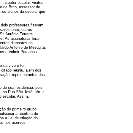
inspetor escolar, visitou
o de Brito, assessor do
 os alunos da escola, que
s dois professores fizeram
ovavelmente, outros
. Antônio Ferreira
es. As assinaturas foram
esentes dispostos na
alardo Antônio de Mesquita,
ntos e Valmir Paranhos
inda vive e foi
 citado reuniu, além dos
ucação, representantes dos
o de sua residência, pois
a, na Rua São José, s/n. e
o escolar. Assim,
ção do primeiro grupo
pulsionar a abertura do
os a Lei de criação do
tos nos acervos