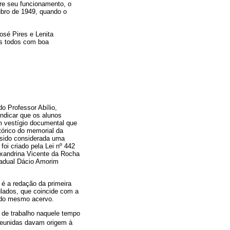
bre seu funcionamento, o
ubro de 1949, quando o
osé Pires e Lenita
os todos com boa
o Professor Abílio,
indicar que os alunos
m vestígio documental que
tórico do memorial da
ia sido considerada uma
oi criado pela Lei nº 442
lexandrina Vicente da Rocha
tadual Dácio Amorim
 é a redação da primeira
ulados, que coincide com a
o do mesmo acervo.
l de trabalho naquele tempo
 reunidas davam origem à