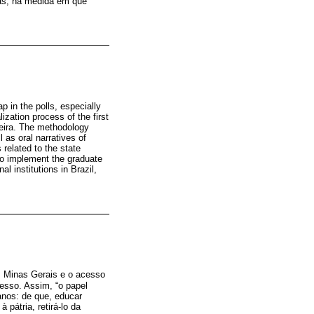
mas, na medida em que
ap in the polls, especially
lization process of the first
xeira. The methodology
 as oral narratives of
 related to the state
 to implement the graduate
l institutions in Brazil,
m Minas Gerais e o acesso
resso. Assim, “o papel
ianos: de que, educar
 pátria, retirá-lo da