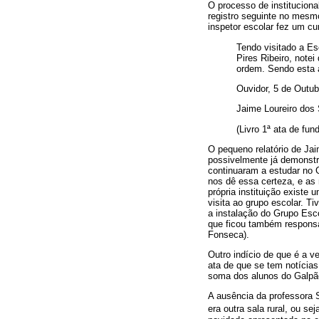
O processo de instituciona
registro seguinte no mesmo
inspetor escolar fez um cu
Tendo visitado a Es
Pires Ribeiro, not
ordem. Sendo esta 
Ouvidor, 5 de Outub
Jaime Loureiro dos
(Livro 1ª ata de fun
O pequeno relatório de Ja
possivelmente já demonstra
continuaram a estudar no 
nos dê essa certeza, e as 
própria instituição existe 
visita ao grupo escolar. 
a instalação do Grupo Esco
que ficou também responsá
Fonseca).
Outro indício de que é a v
ata de que se tem notícia
soma dos alunos do Galpão
A ausência da professora S
era outra sala rural, ou se