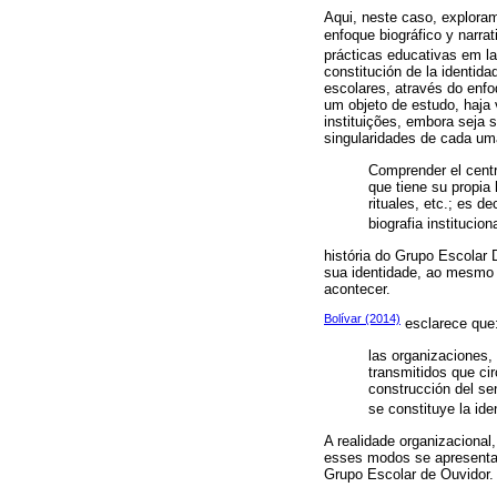
Aqui, neste caso, exploram
enfoque biográfico y narrat
prácticas educativas em l
constitución de la identid
escolares, através do enfoq
um objeto de estudo, haja 
instituições, embora seja s
singularidades de cada um
Comprender el centr
que tiene su propia 
rituales, etc.; es d
biografia institucio
história do Grupo Escolar 
sua identidade, ao mesmo 
acontecer.
Bolívar (2014)
esclarece que
las organizaciones,
transmitidos que cir
construcción del sen
se constituye la ide
A realidade organizacional
esses modos se apresenta
Grupo Escolar de Ouvidor.