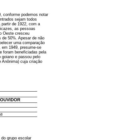
0, conforme podemos notar
ontrados sejam todos
 partir de 1922, com a
ficazes, as pessoas
ro Oeste cresceu
s de 50%. Apesar de não
tabelecer uma comparação
ra, em 1949, presume-se
e foram beneficiadas pela
o goiano e passou pelo
e Anônima) cuja criação
e OUVIDOR
58
 do grupo escolar