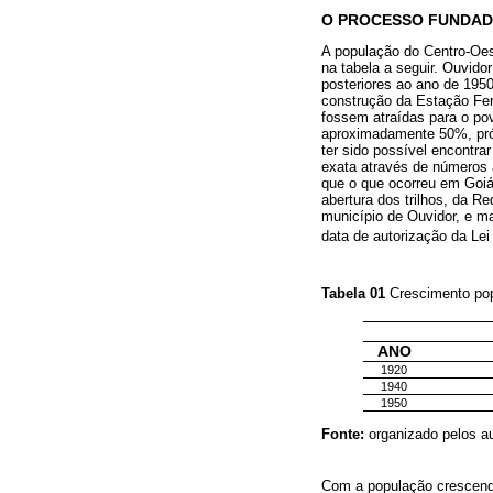
O PROCESSO FUNDADO
A população do Centro-Oes
na tabela a seguir. Ouvid
posteriores ao ano de 1950
construção da Estação Fer
fossem atraídas para o p
aproximadamente 50%, pró
ter sido possível encontra
exata através de números a
que o que ocorreu em Goiás
abertura dos trilhos, da R
município de Ouvidor, e m
data de autorização da Lei
Tabela 01
Crescimento pop
ANO
1920
1940
1950
Fonte:
organizado pelos 
Com a população crescendo