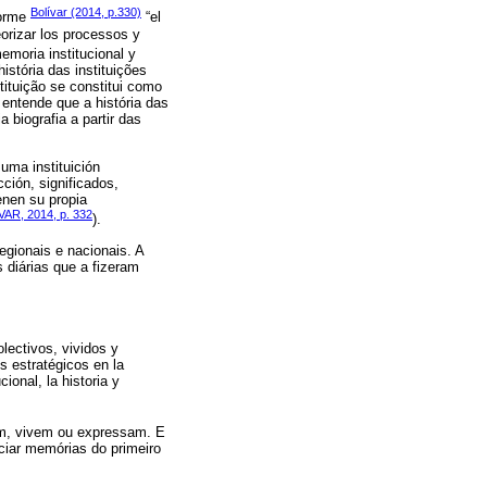
Bolívar (2014, p.330)
forme
“el
eorizar los processos y
emoria institucional y
istória das instituições
tituição se constitui como
 entende que a história das
a biografia a partir das
uma instituición
ción, significados,
ienen su propia
AR, 2014, p. 332
).
egionais e nacionais. A
 diárias que a fizeram
lectivos, vividos y
os estratégicos en la
ional, la historia y
bem, vivem ou expressam. E
iar memórias do primeiro