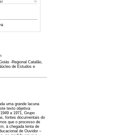
ar
nk
m
Goiás -Regional Catalão,
Núcleo de Estudos e
ainda uma grande lacuna
ste texto objetiva
e 1949 a 1971, Grupo
tas, fontes documentais do
camos que o processo de
sim, à chegada lenta de
educacional de Ouvidor –