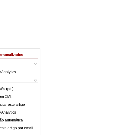
ersonalizados
 Analytics
uês (pdf)
 em XML
itar este artigo
 Analytics
ão automática
este artigo por email