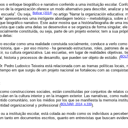
os o enfoque biográfico e narrativo conferido a uma instituição escolar. Con
ivo de la organización oferece un modo alternativo para describir, analizar y t
Bolívar (2014)
a escuela”. Ou seja,
no artigo “Narrar la organización educativa: m
ade” apresenta-nos uma instigante abordagem teórico – metodológica, sobre a h
ue biográfico narrativo. Este autor mostra que a história/biografia de uma ins
vista que cada uma delas se desenvolve e se organiza de forma singular; ele
ocialmente constituída, ou seja, parte de um projeto exterior, tem a sua própri
a delas:
o escolar como uma realidade constuida socialmente, conduce a verlo como 
historia, que – por eso mismo - ha generado estructuras, roles, patrones de ac
ecir, su cultura organizativa. Las escuelas, em lugar de realidades objetivas, t
BOLÍV
nal, historia y processos de desarrollo, que pueden ser objeto de estúdio. (
Dr. Pedro Ludovico Teixeira está relacionada com as tramas políticas locais, r
tempo em que surgiu de um projeto nacional se fortaleceu com as conquistas
:
 como construcciones sociales, están constituídas por conjuntos de relatos co
culan en la cultura interior y en la imagem exterior. Las narrativas, como nud
tido comunitário, son los médios por los que se manifiesta la memoria instituc
BOLÍVAR, 2014, p.330
ntidad organizacional y professional (
).
, ou a instituição escolar, está colada ao modo como os indivíduos a perce
m tanto em documentos escritos, quanto em entrevistas que buscam evidenc