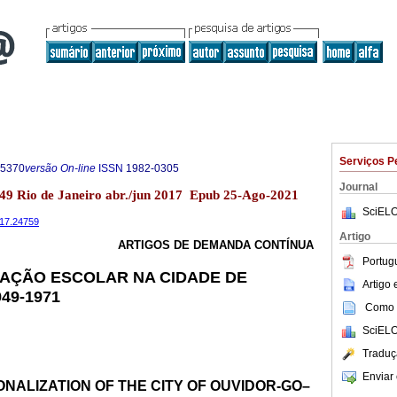
Serviços P
-5370
versão On-line
ISSN
1982-0305
Journal
o.49 Rio de Janeiro abr./jun 2017 Epub 25-Ago-2021
SciELO
2017.24759
Artigo
ARTIGOS DE DEMANDA CONTÍNUA
Portug
ZAÇÃO ESCOLAR NA CIDADE DE
Artigo
49-1971
Como c
SciELO
Traduç
Enviar 
ONALIZATION OF THE CITY OF OUVIDOR-GO–