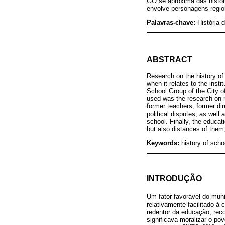
GO se aproxima das histór
envolve personagens regio
Palavras-chave:
História 
ABSTRACT
Research on the history of s
when it relates to the insti
School Group of the City 
used was the research on n
former teachers, former dir
political disputes, as well
school. Finally, the educat
but also distances of them
Keywords:
history of scho
INTRODUÇÃO
Um fator favorável do muni
relativamente facilitado à 
redentor da educação, reco
significava moralizar o pov