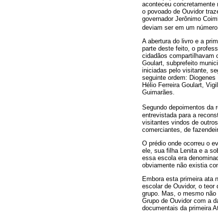
aconteceu concretamente no
o povoado de Ouvidor traz
governador Jerônimo Coim
deviam ser em um número 
A abertura do livro e a pri
parte deste feito, o profes
cidadãos compartilhavam o
Goulart, subprefeito munic
iniciadas pelo visitante, s
seguinte ordem: Diogenes D
Hélio Ferreira Goulart, Vi
Guimarães.
Segundo depoimentos da r
entrevistada para a recons
visitantes vindos de outro
comerciantes, de fazendeir
O prédio onde ocorreu o ev
ele, sua filha Lenita e a 
essa escola era denominad
obviamente não existia co
Embora esta primeira ata n
escolar de Ouvidor, o teor 
grupo. Mas, o mesmo não f
Grupo de Ouvidor com a da
documentais da primeira A