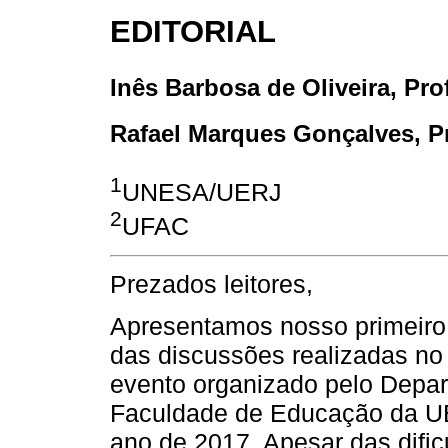
EDITORIAL
Inês Barbosa de Oliveira
, Pro
Rafael Marques Gonçalves
, P
1
UNESA/UERJ
2
UFAC
Prezados leitores,
Apresentamos nosso primeiro 
das discussões realizadas no
evento organizado pelo Depar
Faculdade de Educação da UE
ano de 2017. Apesar das dific