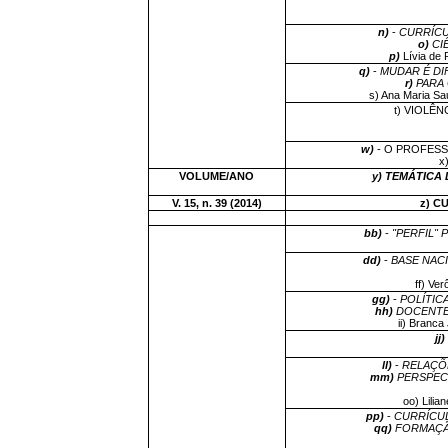
n)
-
CURRÍCU
o)
CI
p)
Lívia de
q)
-
MUDAR É DI
r)
PARA
s) Ana Maria Sa
t) VIOLÊ
w)
- O PROFESS
x
VOLUME/ANO
y) TEMÁTICA 
V. 15, n. 39 (2014)
z) C
bb)
-
"PERFIL"
dd)
-
BASE NAC
ff) Ver
gg)
-
POLÍTIC
hh)
DOCENTE
ii) Branc
jj)
ll)
-
RELAÇÕE
mm)
PERSPEC
oo) Lilia
pp)
-
CURRÍCU
qq)
FORMAÇÃ