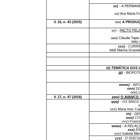
ss)
-
A PERMANÊ
uu) Ana Maria G
V. 16, n. 43 (2015)
ww)
A PRODUÇ
yy) -
PACTO PELA
aaa) Cláudia Tapia 
bbb) 
ccc)
-
CURRÍ
ddd) Marina Grazie
iii) TEMÁTICA DOS
jjj)
-
BIOPOT
mmm)
-
INF
nnn)
D
ooo) 
V. 17, n. 47 (2016)
ppp)
O AVANÇO 
qqq)
-
OS SINOS
r
sss) Maria Inez Ca
ttt)
-
DE
uuu)
CO
vvv) Franci
www)
-
A RELAÇ
xxx)
ES
yyy) Isabela Bil
zzz)
-
O DISCU