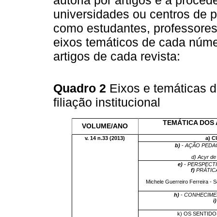
autoria por artigos e a proced
universidades ou centros de 
como estudantes, professore
eixos temáticos de cada núme
artigos de cada revista:
Quadro 2
Eixos e temáticas d
filiação institucional
TEMÁTICA DOS 
VOLUME/ANO
v. 14 n.33 (2013)
a) 
b)
-
AÇÃO PEDA
d)
Acyr de
e)
-
PERSPECTI
f)
PRÁTIC
Michele Guerreiro Ferreira - 
h)
-
CONHECIMEN
i)
k) OS SENTID