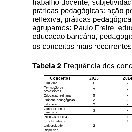
trabalho docente, subjetivida
práticas pedagógicas: ação 
reflexiva, práticas pedagógic
agrupamos: Paulo Freire, educ
educação bancária, pedagogia
os conceitos mais recorrentes
Tabela 2
Frequência dos conc
Conceitos
2013
201
Currículo
11
7
Formação de
2
9
professores
Educação freiriana
5
-
Práticas pedagógicas
2
2
Educação
2
-
Conhecimento
3
-
científico
Políticas públicas
-
1
Escola pública
-
1
Universidade
2
-
Biopolítica
-
-