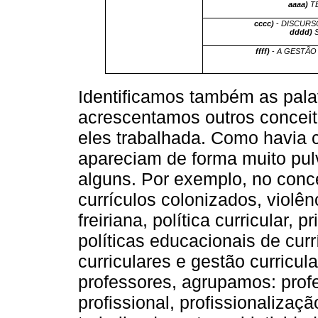
aaaa)
T
cccc)
-
DISCURS
dddd)
ffff)
-
A GESTÃO
Identificamos também as pala
acrescentamos outros conceit
eles trabalhada. Como havia c
apareciam de forma muito pul
alguns. Por exemplo, no conce
currículos colonizados, violên
freiriana, política curricular, 
políticas educacionais de currí
curriculares e gestão curricul
professores, agrupamos: profe
profissional, profissionaliza