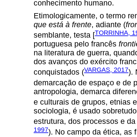
conhecimento humano.
Etimologicamente, o termo re
que está à frente
, adiante (
fro
TORRINHA, 1
semblante, testa [
portuguesa pelo francês
front
na literatura de guerra, quand
dos avanços do exército franc
VARGAS, 2017
conquistados (
).
demarcação de espaço e de pr
antropologia, demarca diferenç
e culturais de grupos, etnias 
sociologia, é usado sobretudo
estrutura, dos processos e da
1997
). No campo da ética, as 