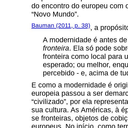
do encontro do europeu com 
“Novo Mundo”.
Bauman (2011, p. 38)
, a propósit
A modernidade é antes d
fronteira
. Ela só pode sob
fronteira como local para
esperado; ou melhor, enq
percebido - e, acima de tud
E como a modernidade é origi
europeia passou a ser demarc
“civilizado”, por ela represent
sua cultura. As Américas, à é
se fronteiras, objetos de cob
europeus. No início, como ter