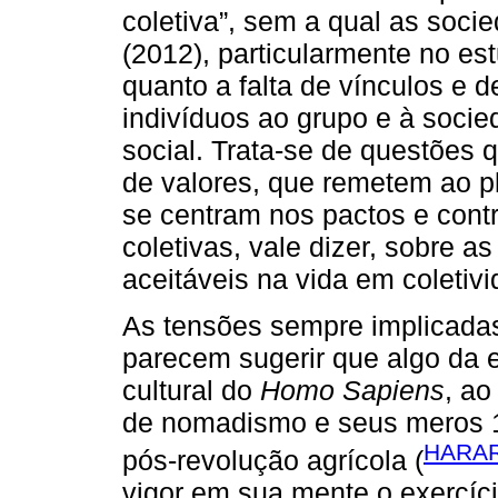
coletiva”, sem a qual as soc
(2012), particularmente no es
quanto a falta de vínculos e 
indivíduos ao grupo e à socie
social. Trata-se de questões
de valores, que remetem ao p
se centram nos pactos e contr
coletivas, vale dizer, sobre 
aceitáveis na vida em coletivi
As tensões sempre implicadas 
parecem sugerir que algo da ex
cultural do
Homo Sapiens
, ao
de nomadismo e seus meros 1
HARAR
pós-revolução agrícola (
vigor em sua mente o exercíci