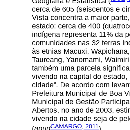
Geografia e Estatística (
cerca de 605 (seiscentos e cin
Vista concentra a maior parte
estado: cerca de 400 (quatro
indígena representa 11% da p
comunidades nas 32 terras i
às etnias Macuxi, Wapichana, 
Taureang, Yanomami, Waimiri
também uma parcela significa
vivendo na capital do estado,
cidade”. De acordo com levant
Prefeitura Municipal de Boa V
Municipal de Gestão Particip
Abertos, no ano de 2003, est
vivendo na cidade seja de pel
CAMARGO, 2011
(
apud
).