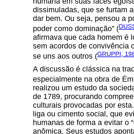
humana em suas faces egoísta
dissimuladas, que se furtam a
dar bem. Ou seja, pensou a po
DUSS
poder como dominação” (
afirmava que cada homem é lo
sem acordos de convivência c
GRUPPI, 19
se uns aos outros (
A discussão é clássica na tra
especialmente na obra de Ém
realizou um estudo da socieda
de 1789, procurando compreen
culturais provocadas por esta
liga ou cimento social, que e
humanas de forma a evitar o “
anômica. Seus estudos aponta