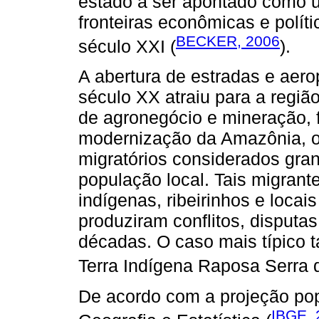
estado a ser apontado como u
fronteiras econômicas e políti
BECKER, 2006
século XXI (
).
A abertura de estradas e aero
século XX atraiu para a regiã
de agronegócio e mineração, 
modernização da Amazônia, o
migratórios considerados gr
população local. Tais migran
indígenas, ribeirinhos e locai
produziram conflitos, disput
décadas. O caso mais típico 
Terra Indígena Raposa Serra 
De acordo com a projeção popu
IBGE, 