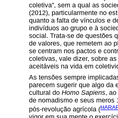
coletiva”, sem a qual as soc
(2012), particularmente no es
quanto a falta de vínculos e 
indivíduos ao grupo e à socie
social. Trata-se de questões
de valores, que remetem ao p
se centram nos pactos e contr
coletivas, vale dizer, sobre 
aceitáveis na vida em coletivi
As tensões sempre implicadas 
parecem sugerir que algo da ex
cultural do
Homo Sapiens
, ao
de nomadismo e seus meros 1
HARAR
pós-revolução agrícola (
vigor em sua mente o exercíci