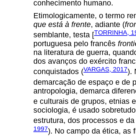
conhecimento humano.
Etimologicamente, o termo re
que está à frente
, adiante (
fro
TORRINHA, 1
semblante, testa [
portuguesa pelo francês
front
na literatura de guerra, quand
dos avanços do exército franc
VARGAS, 2017
conquistados (
).
demarcação de espaço e de pr
antropologia, demarca diferenç
e culturais de grupos, etnias 
sociologia, é usado sobretudo
estrutura, dos processos e da
1997
). No campo da ética, as 