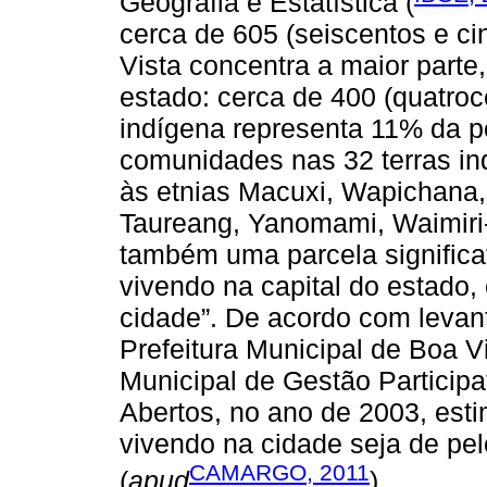
Geografia e Estatística (
cerca de 605 (seiscentos e cin
Vista concentra a maior parte
estado: cerca de 400 (quatro
indígena representa 11% da p
comunidades nas 32 terras i
às etnias Macuxi, Wapichana, 
Taureang, Yanomami, Waimiri
também uma parcela significa
vivendo na capital do estado,
cidade”. De acordo com levant
Prefeitura Municipal de Boa V
Municipal de Gestão Particip
Abertos, no ano de 2003, est
vivendo na cidade seja de pel
CAMARGO, 2011
(
apud
).