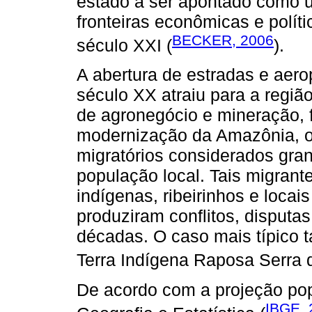
estado a ser apontado como u
fronteiras econômicas e políti
BECKER, 2006
século XXI (
).
A abertura de estradas e aero
século XX atraiu para a regiã
de agronegócio e mineração, 
modernização da Amazônia, o
migratórios considerados gr
população local. Tais migran
indígenas, ribeirinhos e locai
produziram conflitos, disput
décadas. O caso mais típico 
Terra Indígena Raposa Serra 
De acordo com a projeção popu
IBGE, 