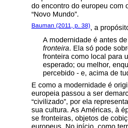
do encontro do europeu com 
“Novo Mundo”.
Bauman (2011, p. 38)
, a propósit
A modernidade é antes d
fronteira
. Ela só pode sob
fronteira como local para
esperado; ou melhor, enq
percebido - e, acima de tud
E como a modernidade é origi
europeia passou a ser demarc
“civilizado”, por ela represent
sua cultura. As Américas, à é
se fronteiras, objetos de cob
europeus. No início, como ter