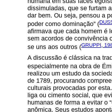
humana em suas faces egoísta
dissimuladas, que se furtam a
dar bem. Ou seja, pensou a po
DUSS
poder como dominação” (
afirmava que cada homem é lo
sem acordos de convivência c
GRUPPI, 19
se uns aos outros (
A discussão é clássica na tra
especialmente na obra de Ém
realizou um estudo da socieda
de 1789, procurando compreen
culturais provocadas por esta
liga ou cimento social, que e
humanas de forma a evitar o “
anômica. Seus estudos aponta