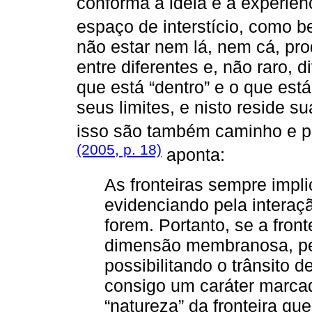
conforma a ideia e a experiên
espaço de interstício, como
não estar nem lá, nem cá, pro
entre diferentes e, não raro, 
que está “dentro” e o que est
seus limites, e nisto reside 
isso são também caminho e p
(2005, p. 18)
aponta:
As fronteiras sempre impli
evidenciando pela interaç
forem. Portanto, se a fron
dimensão membranosa, pe
possibilitando o trânsito 
consigo um caráter marcad
“natureza” da fronteira qu