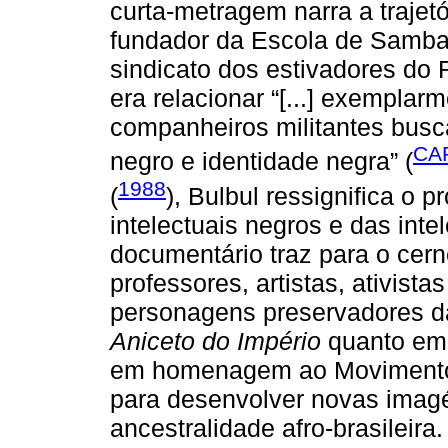
curta-metragem narra a trajet
fundador da Escola de Samba 
sindicato dos estivadores do R
era relacionar “[...] exemplar
companheiros militantes busca
CA
negro e identidade negra” (
1988
(
), Bulbul ressignifica o 
intelectuais negros e das inte
documentário traz para o cern
professores, artistas, ativist
personagens preservadores da
Aniceto do Império
quanto e
em homenagem ao Movimento N
para desenvolver novas imag
ancestralidade afro-brasileira.