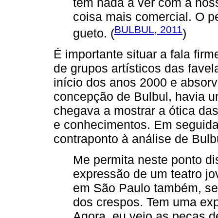
tem nada a ver com a noss
coisa mais comercial. O p
BULBUL, 2011
gueto. (
)
É importante situar a fala fir
de grupos artísticos das fave
início dos anos 2000 e absorv
concepção de Bulbul, havia 
chegava a mostrar a ótica da
e conhecimentos. Em seguida,
contraponto à análise de Bulb
Me permita neste ponto d
expressão de um teatro j
em São Paulo também, s
dos crespos. Tem uma exp
Agora, eu vejo as peças d