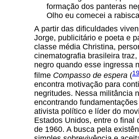
formação dos panteras ne
Olho eu comecei a rabisca
A partir das dificuldades vive
Jorge, publicitário e poeta e
classe média Christina, per
cinematografia brasileira traz
negro quando esse ingressa na
1
filme
Compasso de espera
(
encontra motivação para cont
negritudes. Nessa militância 
encontrando fundamentações l
ativista político e líder do 
Estados Unidos, entre o final
de 1960. A busca pela existê
simples sobrevivência e acei