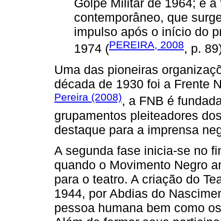
Golpe Militar de 1964; e a
contemporâneo, que surg
impulso após o início do p
PEREIRA, 2008
1974 (
, p. 89
Uma das pioneiras organizaçõe
década de 1930 foi a Frente 
Pereira (2008)
, a FNB é fundad
grupamentos pleiteadores dos
destaque para a imprensa neg
A segunda fase inicia-se no fin
quando o Movimento Negro a
para o teatro. A criação do T
1944, por Abdias do Nasciment
pessoa humana bem como os va