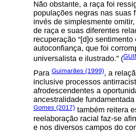
Não obstante, a raça foi ressi
populações negras nas suas f
invés de simplesmente omitir, 
de raça e suas diferentes rel
recuperação “[d]o sentimento 
autoconfiança, que foi corrom
GUI
universalista e ilustrado.” (
Guimarães (1999)
Para
, a relaç
inclusive processos antirracis
afrodescendentes a oportunid
ancestralidade fundamentada 
Gomes (2017)
também reitera e
reelaboração racial faz-se afir
e nos diversos campos do co