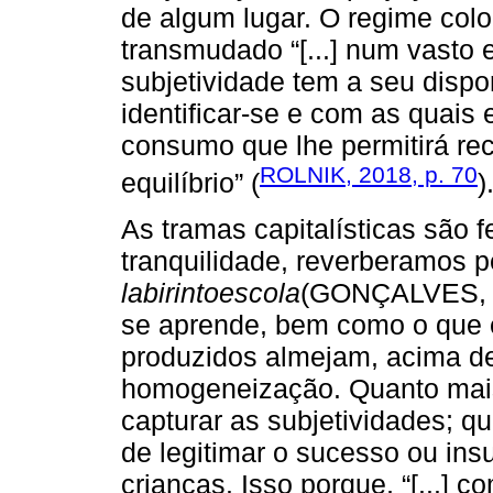
de algum lugar. O regime colo
transmudado “[...] num vasto 
subjetividade tem a seu dispo
identificar-se e com as quais
consumo que lhe permitirá rec
ROLNIK, 2018, p. 70
equilíbrio” (
)
As tramas capitalísticas são
tranquilidade, reverberamos 
labirintoescola
(GONÇALVES, 20
se aprende, bem como o que é
produzidos almejam, acima de
homogeneização. Quanto mai
capturar as subjetividades; 
de legitimar o sucesso ou in
crianças. Isso porque, “[...]