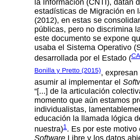
la Información (CNTI), datan
estadísticas de Migración en 
(2012), en estas se consolidan
públicas, pero no discrimina l
este documento se expone que
usaba el Sistema Operativo (
CA
desarrollada por el Estado (
Bonilla y Pretto (2015)
, expresan
asumir al implementar el
Soft
“[...] de la articulación colect
momento que aún estamos pr
individualistas, lamentableme
educación la llamada lógica de
1
nuestra)
. Es por este motivo 
Software
Libre y los datos ab