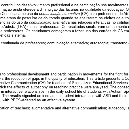
contribui no desenvolvimento profissional e na participação nos movimentos d
rmação ainda oferece a diminuição das lacunas na qualidade da educação. O 
 Continuada no uso da
comunicação alternativa
(CA) para professores do At
uma etapa de pesquisa de doutorado quando se analisaram os efeitos da auto
uências do uso da
comunicação alternativa
nas relações interativas no cotidi
o Autista (TEA) e suas professoras. Os resultados sinalizaram um aumento 
 professoras. Os estudantes começaram a fazer uso dos cartões de CA em 
ficaz sistema.
continuada de professores; comunicação alternativa; autoscopia; transtorno 
s to professional development and participation in movements for the fight for 
fers the reduction of gaps in the quality of education. This article presents a 
native Communication (CA) for teachers of Specialized Educational Services. I
which the effects of autoscopy on teaching practice were analyzed. The conse
n interactive relationships in the daily school life of students with Autism 
d. The results signaled an increase in student interactions with ASD and thei
m, with PECS-Adapted as an effective system.
cation of teachers; augmentative and alternative communication; autoscopy; 