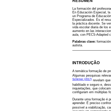
RESUMEN
La formación del profesorad
En Educación Especial, la 
un Programa de Educación 
Especializados. Es el resu
la práctica docente. Se ve
vida escolar diaria de los
aumento en las interaccion
aula, con PECS-Adapted c
Palabras clave:
formación
autista.
INTRODUÇÃO
A temática formação de pr
Algumas pesquisas releva
Schirmer (2017)
revelam que 
habilitado e seguro e, de
inquietações, que coloca
configuram em múltiplas f
Durante uma formação é pre
aprender. É preciso confro
possível a viabilização, ca