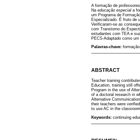
A formação de professores 
Na
educação especial
a fo
um Programa de Formação
Especializado. É fruto de 
Verificaram-se as conseq
com Transtorno do Espectr
estudantes com TEA e suas
PECS-Adaptado como um e
Palavras-chave:
formação 
ABSTRACT
Teacher training contribute
Education, training still of
Program in the use of Alter
of a doctoral research in 
Alternative Communication i
their teachers were verifie
to use AC in the classroo
Keywords:
continuing edu