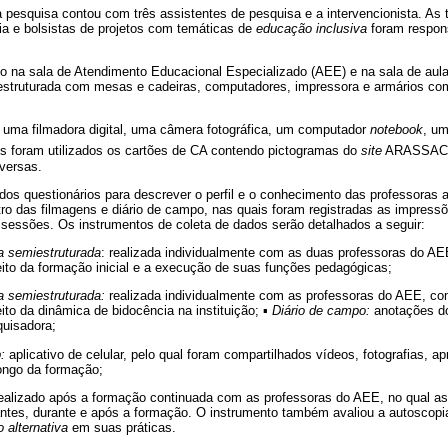
a pesquisa contou com três assistentes de pesquisa e a intervencionista. As 
ia e bolsistas de projetos com temáticas de
educação inclusiva
foram respon
do na sala de Atendimento Educacional Especializado (AEE) e na sala de aul
estruturada com mesas e cadeiras, computadores, impressora e armários com 
: uma filmadora digital, uma câmera fotográfica, um computador
notebook
, um
s foram utilizados os cartões de CA contendo pictogramas do
site
ARASSAC
versas.
zados questionários para descrever o perfil e o conhecimento das professoras
stro das filmagens e diário de campo, nas quais foram registradas as impres
sessões. Os instrumentos de coleta de dados serão detalhados a seguir:
ta semiestruturada
: realizada individualmente com as duas professoras do AE
ito da formação inicial e a execução de suas funções pedagógicas;
ta semiestruturada:
realizada individualmente com as professoras do AEE, com
ito da dinâmica de bidocência na instituição; ▪
Diário de campo:
anotações do 
quisadora;
:
aplicativo de celular, pelo qual foram compartilhados vídeos, fotografias, 
ongo da formação;
ealizado após a formação continuada com as professoras do AEE, no qual a
ntes, durante e após a formação. O instrumento também avaliou a autoscopi
 alternativa
em suas práticas.