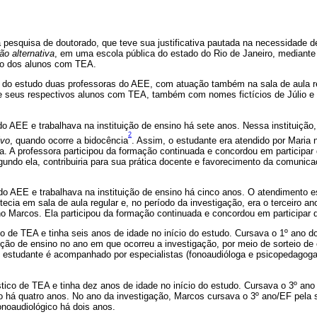
 pesquisa de doutorado, que teve sua justificativa pautada na necessidade d
o alternativa
, em uma escola pública do estado do Rio de Janeiro, mediant
o dos alunos com TEA.
 do estudo duas professoras do AEE, com atuação também na sala de aula 
a e seus respectivos alunos com TEA, também com nomes fictícios de Júlio e
do AEE e trabalhava na instituição de ensino há sete anos. Nessa instituição
2
ivo
, quando ocorre a bidocência
. Assim, o estudante era atendido por Maria n
da. A professora participou da formação continuada e concordou em participar
gundo ela, contribuiria para sua prática docente e favorecimento da comunic
do AEE e trabalhava na instituição de ensino há cinco anos. O atendimento es
cia em sala de aula regular e, no período da investigação, era o terceiro a
o Marcos. Ela participou da formação continuada e concordou em participar d
co de TEA e tinha seis anos de idade no início do estudo. Cursava o 1º ano d
uição de ensino no ano em que ocorreu a investigação, por meio de sorteio de
 estudante é acompanhado por especialistas (fonoaudióloga e psicopedagoga
ico de TEA e tinha dez anos de idade no início do estudo. Cursava o 3º ano
ão há quatro anos. No ano da investigação, Marcos cursava o 3º ano/EF pela 
oaudiológico há dois anos.