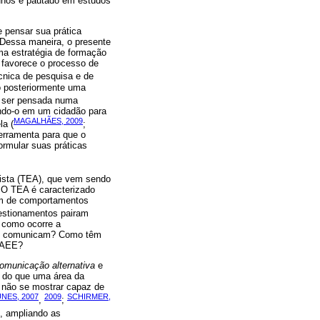
unos e pautado em estudos
 pensar sua prática
. Dessa maneira, o presente
ma estratégia de formação
 favorece o processo de
nica de pesquisa e de
o posteriormente uma
e ser pensada numa
ando-o em um cidadão para
MAGALHÃES, 2009
la (
;
erramenta para que o
ormular suas práticas
ista (TEA), que vem sendo
. O TEA é caracterizado
lém de comportamentos
uestionamentos pairam
 como ocorre a
 se comunicam? Como têm
o AEE?
omunicação alternativa
e
 do que uma área da
o não se mostrar capaz de
NES, 2007
2009
SCHIRMER,
,
;
, ampliando as