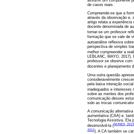
assumir um componente prá
de casos reais.
Compreende-se que a forma
através da observação e, a
artigo relata a experiênci
docente denominada de aut
tornar-se um professor refl
formação que se vale de v
autoanálise reflexiva sobre
perspectiva de simples tr
melhor compreender a reali
LEBLANC, MAYO, 2017). Po
professor se observe com o
docentes e planejamento d
Uma outra questão apresen
consideravelmente crescen
pela baixa interação soci
inadequados e interesses re
sobre as mentes dos profe
comunicação desses estud
sido as trocas comunicativ
A
comunicação alternativa
aumentativa
(CAA) e, ta
Tecnologia Assistiva. Ela 
NUNES, 2013
desenvolvê-la (
2012
). A CA também se car