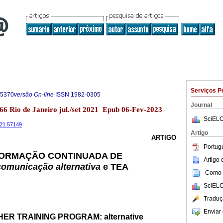
Serviços P
-5370
versão On-line
ISSN
1982-0305
Journal
.66 Rio de Janeiro jul./set 2021 Epub 06-Fev-2023
SciELO
2021.57149
Artigo
ARTIGO
Portug
ORMAÇÃO CONTINUADA DE
Artigo
comunicação alternativa
e TEA
Como c
SciELO
Traduç
Enviar 
ER TRAINING PROGRAM: alternative