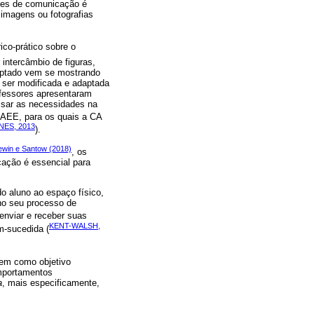
tões de comunicação é
 imagens ou fotografias
co-prático sobre o
 intercâmbio de figuras,
aptado vem se mostrando
 ser modificada e adaptada
ofessores apresentaram
ssar as necessidades na
 AEE, para os quais a CA
NES, 2013
).
win e Santow (2018)
, os
cação é essencial para
do aluno ao espaço físico,
no seu processo de
enviar e receber suas
KENT-WALSH,
m-sucedida (
tem como objetivo
omportamentos
a
, mais especificamente,