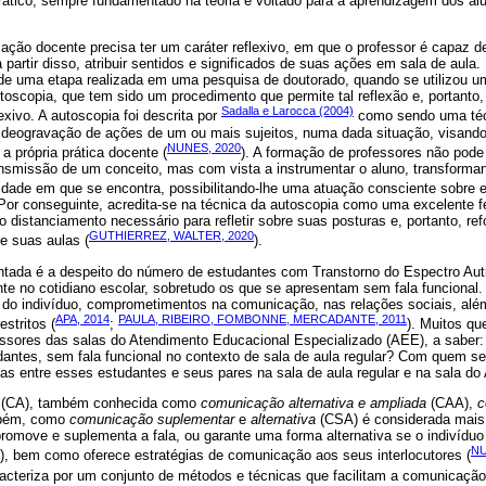
tico, sempre fundamentado na teoria e voltado para a aprendizagem dos al
ção docente precisa ter um caráter reflexivo, em que o professor é capaz de
 partir disso, atribuir sentidos e significados de suas ações em sala de aula
a de uma etapa realizada em uma pesquisa de doutorado, quando se utilizou u
oscopia, que tem sido um procedimento que permite tal reflexão e, portanto,
Sadalla e Larocca (2004)
exivo. A autoscopia foi descrita por
como sendo uma téc
ideogravação de ações de um ou mais sujeitos, numa dada situação, visand
NUNES, 2020
 a própria prática docente (
). A formação de professores não pod
ansmissão de um conceito, mas com vista a instrumentar o aluno, transform
dade em que se encontra, possibilitando-lhe uma atuação consciente sobre e
r conseguinte, acredita-se na técnica da autoscopia como uma excelente f
 distanciamento necessário para refletir sobre suas posturas e, portanto, ref
GUTHIERREZ, WALTER, 2020
e suas aulas (
).
tada é a despeito do número de estudantes com Transtorno do Espectro Aut
te no cotidiano escolar, sobretudo os que se apresentam sem fala funcional
al do indivíduo, comprometimentos na comunicação, nas relações sociais, a
APA, 2014
PAULA, RIBEIRO, FOMBONNE, MERCADANTE, 2011
stritos (
;
). Muitos q
ssores das salas do Atendimento Educacional Especializado (AEE), a saber:
antes, sem fala funcional no contexto de sala de aula regular? Com quem
as entre esses estudantes e seus pares na sala de aula regular e na sala d
(CA), também conhecida como
comunicação alternativa e ampliada
(CAA),
c
mbém, como
comunicação suplementar
e
alternativa
(CSA) é considerada mais
promove e suplementa a fala, ou garante uma forma alternativa se o indivídu
NU
), bem como oferece estratégias de comunicação aos seus interlocutores (
acteriza por um conjunto de métodos e técnicas que facilitam a comunicação