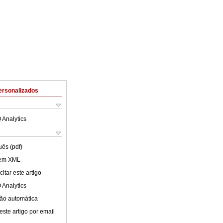
ersonalizados
 Analytics
uês (pdf)
 em XML
itar este artigo
 Analytics
ão automática
este artigo por email