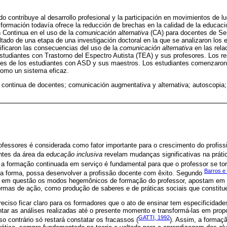
o contribuye al desarrollo profesional y la participación en movimientos de luc
formación todavía ofrece la reducción de brechas en la calidad de la educaci
Continua en el uso de la
comunicación alternativa
(CA) para docentes de Se
ltado de una etapa de una investigación doctoral en la que se analizaron los 
rificaron las consecuencias del uso de la
comunicación alternativa
en las rela
 estudiantes con Trastorno del Espectro Autista (TEA) y sus profesores. Los r
es de los estudiantes con ASD y sus maestros. Los estudiantes comenzaron a 
omo un sistema eficaz.
 continua de docentes; comunicación augmentativa y alternativa; autoscopia;
ofessores é considerada como fator importante para o crescimento do profiss
ntes da área da
educação inclusiva
revelam mudanças significativas na práti
a formação continuada em serviço é fundamental para que o professor se to
Barros e
ssa forma, possa desenvolver a profissão docente com êxito. Segundo
m em questão os modos hegemônicos de formação do professor, apostam em 
ormas de ação, como produção de saberes e de práticas sociais que constitu
ciso ficar claro para os formadores que o ato de ensinar tem especificidades
ntar as análises realizadas até o presente momento e transformá-las em pro
GATTI, 1992
so contrário só restará constatar os fracassos (
). Assim, a formaç