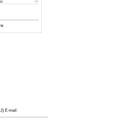
ar
nk
J) E-mail: