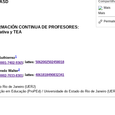
 ASD
Compartilh
Mais
Mais
Permali
MACIÓN CONTINUA DE PROFESORES:
ativa y TEA
1
Guthierrez
; lattes:
5062002502458018
-0001-7402-9365
2
iredo Walter
; lattes:
4061818490832341
-0002-7033-8301
o Rio de Janeiro (UERJ)
ão em Educação (ProPEd) / Universidade do Estado do Rio de Janeiro (UER