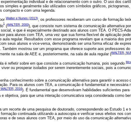
de experimentação individual e de relacionamento com o outro. O uso dos car
os simples e geralmente são utilizados com símbolos gráficos, pictogramas,
is compacto e com uma legenda.
Walter e Nunes (2013)
 por
, os professores receberam um curso de formação teóri
1
WALTER, 2000
do
(
), que consiste num sistema de
comunicação alternativa
por
o social, e que é especialmente destinado aos alunos com TEA. O PECS-Ad
or para alunos com TEA, uma vez que sua forma flexível de aplicação pode
e aula regular. Resultados com esse programa revelam que a maioria dos pr
com seus alunos e vice-versa, demonstrando ser uma forma eficaz de expre
). Também mostrou ser um programa que oferece suporte aos professores do
WALTER, NU
lmente na sala de AEE e, posteriormente, na sala de aula regular (
Mce
aula é refletir sobre em que consiste a comunicação humana, pois segundo
iver ou prosperar isolados por serem inerentemente sociais, pois a comuni
 tenha conhecimento sobre a
comunicação alternativa
para garantir o acesso 
cação. Para os alunos com TEA, a comunicação é fundamental e necessária 
 WALTER, 2016
). É fundamental que desenvolvam habilidades suficientes para 
 e objetiva, para que uma interação comunicativa seja considerada como be
ta um recorte de uma pesquisa de doutorado, correspondendo ao Estudo 1 e 
formação continuada utilizando a autoscopia e verificar seus efeitos nos c
soras e de seus alunos com TEA, por meio do uso da
comunicação alternativ