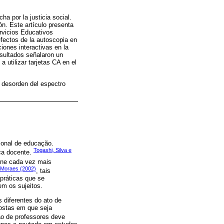
ha por la justicia social.
ón. Este artículo presenta
rvicios Educativos
efectos de la autoscopia en
ciones interactivas en la
esultados señalaron un
utilizar tarjetas CA en el
 desorden del espectro
ional de educação.
Togashi, Silva e
ca docente.
rne cada vez mais
 Moraes (2002)
, tais
práticas que se
em os sujeitos.
 diferentes do ato de
postas em que seja
ão de professores deve