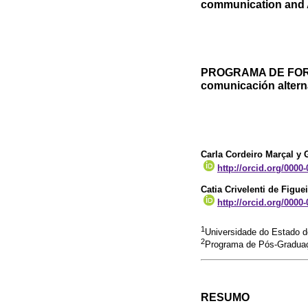
communication and
PROGRAMA DE FOR
comunicación altern
Carla Cordeiro Marçal y 
http://orcid.org/0000
Catia Crivelenti de Figue
http://orcid.org/0000
1
Universidade do Estado d
2
Programa de Pós-Graduaç
RESUMO