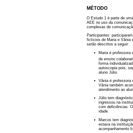
MÉTODO
O Estudo 1 é parte de uma
AEE no uso da
comunicaçã
complexas de comunicaçã
Participantes:
participaram
fictícios de Maria e Vâni
serão descritos a seguir:
Maria é professora 
de
ensino colaborat
forma individualiza
autoscopia pois, se
aluno Júlio.
Vânia é professora 
Vânia também aconte
atendimento ao alun
Júlio tem diagnósti
ingressou na instit
com deficiências. O
idade.
Marcos tem diagnóst
estava na instituiç
acompanhamento fon