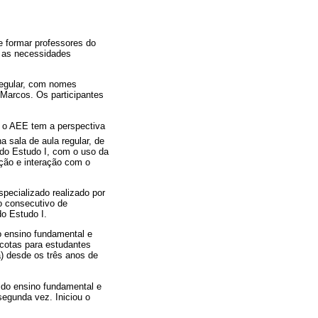
e formar professores do
e as necessidades
regular, com nomes
 Marcos. Os participantes
, o AEE tem a perspectiva
a sala de aula regular, de
 do Estudo I, com o uso da
ação e interação com o
pecializado realizado por
no consecutivo de
o Estudo I.
o ensino fundamental e
 cotas para estudantes
) desde os três anos de
 do ensino fundamental e
segunda vez. Iniciou o