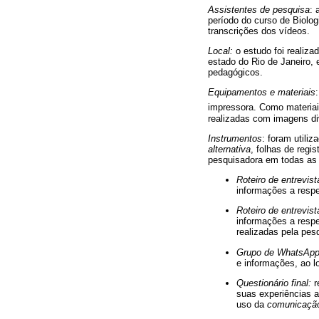
Assistentes de pesquisa
: 
período do curso de Biolog
transcrições dos vídeos.
Local:
o estudo foi realiza
estado do Rio de Janeiro, 
pedagógicos.
Equipamentos e materiais
impressora. Como materiai
realizadas com imagens di
Instrumentos
: foram utili
alternativa
, folhas de regi
pesquisadora em todas as 
Roteiro de entrevis
informações a respe
Roteiro de entrevis
informações a respe
realizadas pela pes
Grupo de WhatsApp
e informações, ao l
Questionário final:
r
suas experiências a
uso da
comunicação