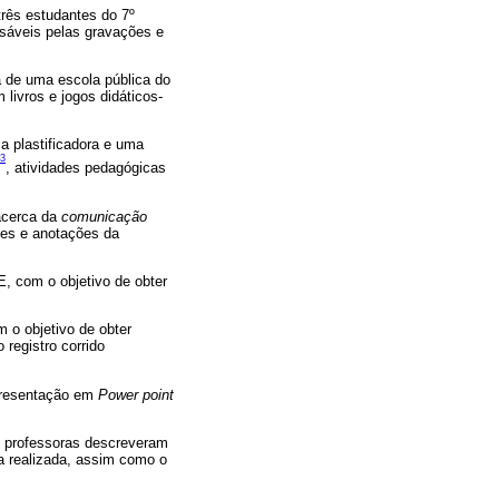
três estudantes do 7º
sáveis pelas gravações e
a de uma escola pública do
livros e jogos didáticos-
a plastificadora e uma
3
, atividades pedagógicas
 acerca da
comunicação
sões e anotações da
E, com o objetivo de obter
 o objetivo de obter
registro corrido
apresentação em
Power point
s professoras descreveram
a realizada, assim como o