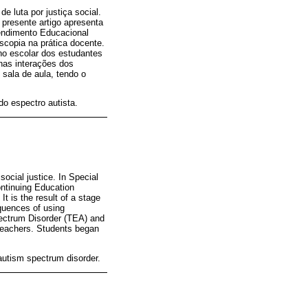
e luta por justiça social.
presente artigo apresenta
endimento Educacional
scopia na prática docente.
ano escolar dos estudantes
nas interações dos
sala de aula, tendo o
do espectro autista.
social justice. In Special
Continuing Education
t is the result of a stage
quences of using
Spectrum Disorder (TEA) and
r teachers. Students began
autism spectrum disorder.