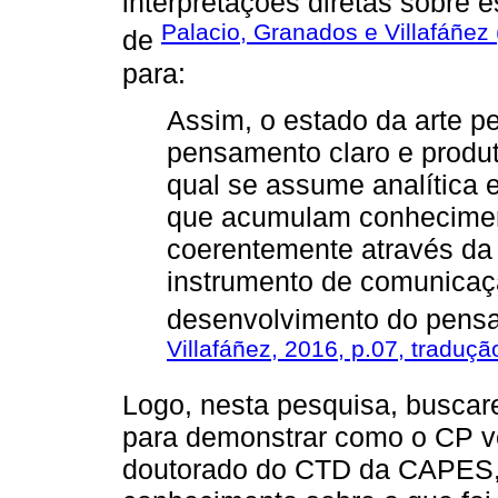
interpretações diretas sobre
Palacio, Granados e Villafáñez 
de
para:
Assim, o estado da arte p
pensamento claro e produt
qual se assume analítica e
que acumulam conheciment
coerentemente através d
instrumento de comunicaç
desenvolvimento do pensa
Villafáñez, 2016, p.07, traduç
Logo, nesta pesquisa, buscare
para demonstrar como o CP v
doutorado do CTD da CAPES,