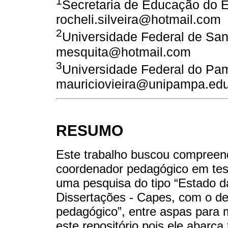
1
Secretaria de Educação do E
rocheli.silveira@hotmail.com
2
Universidade Federal de San
mesquita@hotmail.com
3
Universidade Federal do Pa
mauriciovieira@unipampa.edu
RESUMO
Este trabalho buscou compreend
coordenador pedagógico em tese
uma pesquisa do tipo “Estado da
Dissertações - Capes, com o de
pedagógico”, entre aspas para m
este repositório pois ele abarc