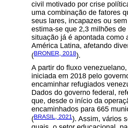
civil motivado por crise polít
uma combinação de fatores q
seus lares, incapazes ou sem 
estima-se que 2,3 milhões de
situação já é apontada como a 
América Latina, afetando diver
BRONER, 2018
(
).
A partir do fluxo venezuelano,
iniciada em 2018 pelo governo 
encaminhar refugiados venezue
Dados do governo federal, ref
que, desde o início da opera
encaminhados para 665 munic
BRASIL, 2021
(
). Assim, vários 
quais, o setor educacional, 