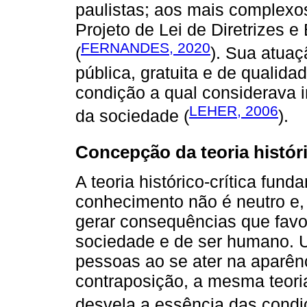
paulistas; aos mais complexo
Projeto de Lei de Diretrizes
FERNANDES, 2020
(
). Sua atuaç
pública, gratuita e de qualid
condição a qual considerava 
LEHER, 2006
da sociedade (
).
Concepção da teoria históri
A teoria histórico-crítica fun
conhecimento não é neutro e,
gerar consequências que fav
sociedade e de ser humano. U
pessoas ao se ater na aparênc
contraposição, a mesma teor
desvela a essência das condi