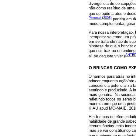
divergência de concepções
não como resíduo de uma o
que se opõe a atos e decis
Pimentel (2006)
partem em de
modo complementar, geran
Para nossa interpretação, 
incorporar-se como um pró
em se tratando não do subs
hipótese de que o brincar 
que nos traz ao entendimen
ANTÉR
ali se degusta viver (
O BRINCAR COMO EXP
Olharmos para atrás no in
brincar enquanto ação/ato 
consciência potencializa t
sentindo e produzindo. A i
mais genuína. Na sociedade
refletindo todos os seres
maneira em que uma pessoa
KIAU apud MO-MAIE, 2016
Em tempos de efemeridades
habilidade de grande sabed
circunstâncias mais incert
mas se vai constituindo c