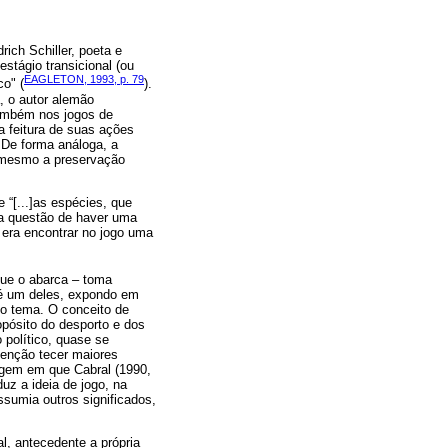
ich Schiller, poeta e
estágio transicional (ou
EAGLETON, 1993, p. 79
co" (
).
, o autor alemão
também nos jogos de
 feitura de suas ações
 De forma análoga, a
u mesmo a preservação
 “[...]as espécies, que
 a questão de haver uma
o era encontrar no jogo uma
 que o abarca – toma
, é um deles, expondo em
o tema. O conceito de
opósito do desporto e dos
o político, quase se
tenção tecer maiores
agem em que Cabral (1990,
aduz a ideia de jogo, na
ssumia outros significados,
l, antecedente a própria