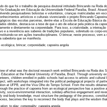
do do que foi o trabalho de pesquisa doutoral intitulado Brincando na Roda 
ós-Graduação em Educação da Universidade Federal Paraíba, Brasil. Atrav
olvendo pesquisadores bolsistas e voluntários, crianças matriculadas em esc
onhecimentos artísticos e culturais vivenciando o projeto Brincando Capoeira
dagógicos das escolas parceiras, dentre elas a Escola de Educação Básica d
ados obtidos, destaca-se a tese de que o ato de educar pela prática da capo
vamente e diretamente na corporeidade. Para isso, a criatividade, a inteiração
ivo e a reverência aos saberes de tradições populares, sobretudo os corpo-ora
stituindo-se em ações transdisciplinares. O brincar, neste processo, vem a 
 a sabedoria que se manifesta.
ecológica; brincar; corporeidade; capoeira angola
rview of what was the doctoral research work entitled Brincando na Roda dos 
 Education at the Federal University of Paraíba, Brazil. Through university e
nteers, children enrolled in public schools had access to artistic and cultura
ject, with workshops integrated into the political pedagogical projects of par
tion at UFPB, and the Viva Olho do Tempo School. From the results obtained,
hrough the practice of capoeira from an ecological perspective has a positive 
ativity, socio-environmental interaction, solidary-affective engagement and rev
lly oral-body knowledge, must structure the pedagogy of the process, constitut
process, becomes the key to reconnect the body that plays and the wisdom that
ation; to play; corporeality; capoeira angola