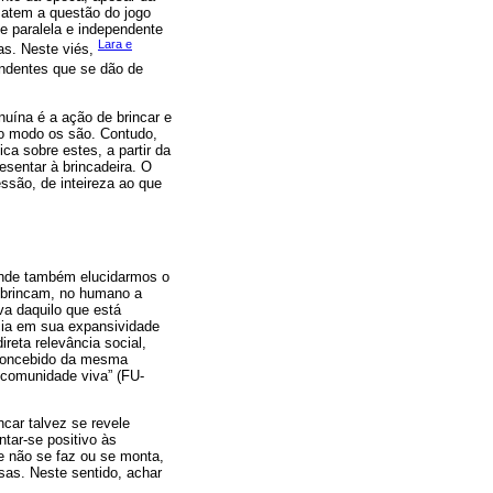
 atem a questão do jogo
e paralela e independente
Lara e
ias. Neste viés,
ndentes que se dão de
nuína é a ação de brincar e
to modo os são. Contudo,
ca sobre estes, a partir da
esentar à brincadeira. O
ssão, de inteireza ao que
ponde também elucidarmos o
s brincam, no humano a
va daquilo que está
ncia em sua expansividade
reta relevância social,
é concebido da mesma
 comunidade viva” (FU-
car talvez se revele
tar-se positivo às
 não se faz ou se monta,
sas. Neste sentido, achar