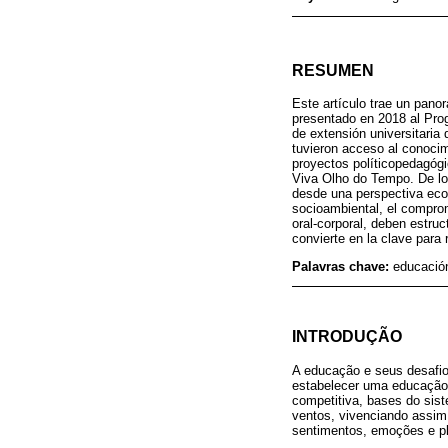
RESUMEN
Este artículo trae un pano
presentado en 2018 al Pro
de extensión universitaria
tuvieron acceso al conocimi
proyectos políticopedagógi
Viva Olho do Tempo. De los
desde una perspectiva ecoló
socioambiental, el comprom
oral-corporal, deben estru
convierte en la clave para 
Palavras chave:
educación
INTRODUÇÃO
A educação e seus desafi
estabelecer uma educação 
competitiva, bases do sist
ventos, vivenciando assi
sentimentos, emoções e pl