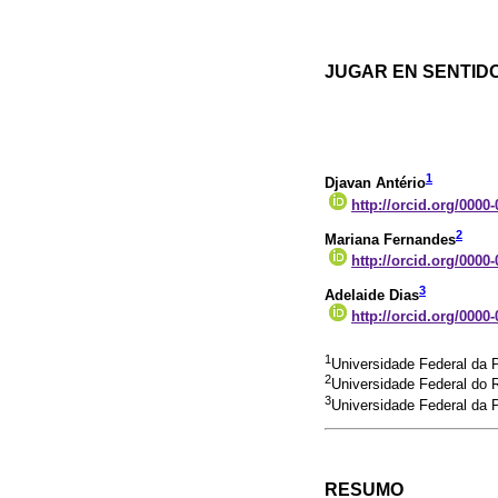
JUGAR EN SENTID
1
Djavan Antério
http://orcid.org/0000
2
Mariana Fernandes
http://orcid.org/0000
3
Adelaide Dias
http://orcid.org/0000
1
Universidade Federal da 
2
Universidade Federal do 
3
Universidade Federal da 
RESUMO