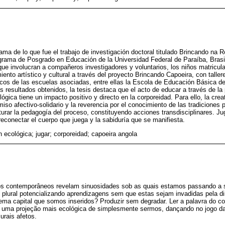
rama de lo que fue el trabajo de investigación doctoral titulado Brincando na
grama de Posgrado en Educación de la Universidad Federal de Paraíba, Brasi
 que involucran a compañeros investigadores y voluntarios, los niños matricu
ento artístico y cultural a través del proyecto Brincando Capoeira, con taller
cos de las escuelas asociadas, entre ellas la Escola de Educación Básica d
 resultados obtenidos, la tesis destaca que el acto de educar a través de la 
gica tiene un impacto positivo y directo en la corporeidad. Para ello, la creat
iso afectivo-solidario y la reverencia por el conocimiento de las tradiciones 
cturar la pedagogía del proceso, constituyendo acciones transdisciplinares. Ju
reconectar el cuerpo que juega y la sabiduría que se manifiesta.
 ecológica; jugar; corporeidad; capoeira angola
os contemporâneos revelam sinuosidades sob as quais estamos passando a
plural potencializando aprendizagens sem que estas sejam invadidas pela 
ema capital que somos inseridos? Produzir sem degradar. Ler a palavra do cor
m uma projeção mais ecológica de simplesmente sermos, dançando no jogo 
urais afetos.