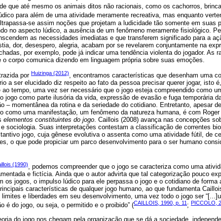
a de que até mesmo os animais ditos não racionais, como os cachorros, brinc
údico para além de uma atividade meramente recreativa, mas enquanto verte
rapassa-se assim noções que projetam a ludicidade tão somente em suas pa
ndo no aspecto lúdico, a ausência de um fenômeno meramente fisiológico. Pelo
nscendem as necessidades imediatas e que transferem significado para a a
stia, dor, desespero, alegria, acabam por se revelarem conjuntamente na exp
chadas, por exemplo, pode já indicar uma tendência violenta do jogador. As 
e o corpo comunica dizendo em linguagem própria sobre suas emoções.
Huizinga (2012)
trazida por
, encontramos características que desenham uma co
rio a ser elucidado diz respeito ao fato da pessoa precisar querer jogar, isto é
 ao tempo, uma vez ser necessário que o jogo esteja compreendido como um
 o jogo como parte ilusória da vida, expressão de evasão e fuga temporária d
o – momentânea da rotina e da seriedade do cotidiano. Entretanto, apesar 
ico como uma manifestação, um fenômeno da natureza humana, é com Roger 
os
elementos constituintes do jogo
. Caillois (2008) avança nas concepções s
a e sociologia. Suas interpretações contestam a classificação de correntes bio
antivo jogo, cuja gênese evolutiva o assenta como uma atividade fútil, de c
des, o que pode propiciar um parco desenvolvimento para o ser humano consi
illois (1990)
, podemos compreender que o jogo se caracteriza como uma ativida
amentada e fictícia. Ainda que o autor advirta que tal categorização pouco exp
m os jogos, o impulso lúdico para ele perpassa o jogo e o cotidiano de forma
incipais características de qualquer jogo humano, ao que fundamenta Cailloi
limites e liberdades em seu desenvolvimento, uma vez todo o jogo ser “[...]
CAILLOIS, 1990, p. 11
PICCOLO, 
 é do jogo, ou seja, o permitido e o proibido” (
;
teoria do jogo nos chegam pela organização que se dá a sociedade, independ