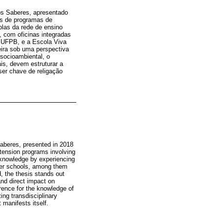
dos Saberes, apresentado
és de programas de
olas da rede de ensino
, com oficinas integradas
a UFPB, e a Escola Viva
eira sob uma perspectiva
 socioambiental, o
is, devem estruturar a
ser chave de religação
Saberes, presented in 2018
xtension programs involving
l knowledge by experiencing
tner schools, among them
 the thesis stands out
and direct impact on
erence for the knowledge of
ing transdisciplinary
 manifests itself.