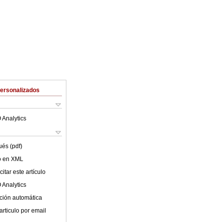
Personalizados
 Analytics
ués (pdf)
lo en XML
itar este artículo
 Analytics
ción automática
articulo por email