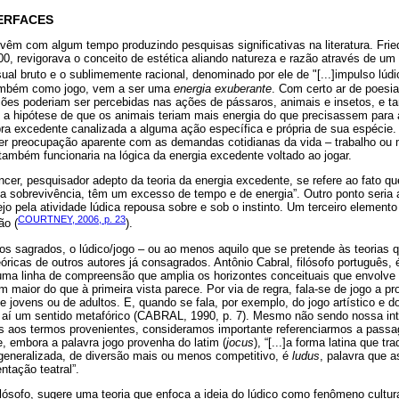
TERFACES
vêm com algum tempo produzindo pesquisas significativas na literatura. Friedr
00, revigorava o conceito de estética aliando natureza e razão através de um 
sual bruto e o sublimemente racional, denominado por ele de "[...]impulso lúdi
ambém como jogo, vem a ser uma
energia exuberante
. Com certo ar de poesia
ações poderiam ser percebidas nas ações de pássaros, animais e insetos, e 
a hipótese de que os animais teriam mais energia do que precisassem para a
ra excedente canalizada a alguma ação específica e própria de sua espécie.
ter preocupação aparente com as demandas cotidianas da vida – trabalho o
 também funcionaria na lógica da energia excedente voltado ao jogar.
cer, pesquisador adepto da teoria da energia excedente, se refere ao fato que
la sobrevivência, têm um excesso de tempo e de energia”. Outro ponto seria
sejo pela atividade lúdica repousa sobre e sob o instinto. Um terceiro element
COURTNEY, 2006, p. 23
ão (
).
xtos sagrados, o lúdico/jogo – ou ao menos aquilo que se pretende às teorias
eóricas de outros autores já consagrados. Antônio Cabral, filósofo português
ma linha de compreensão que amplia os horizontes conceituais que envolve 
maior do que à primeira vista parece. Por via de regra, fala-se de jogo a pr
de jovens ou de adultos. E, quando se fala, por exemplo, do jogo artístico e d
 aí um sentido metafórico (CABRAL, 1990, p. 7). Mesmo não sendo nossa in
s aos termos provenientes, consideramos importante referenciarmos a pass
e, embora a palavra jogo provenha do latim (
jocus
), “[...]a forma latina que tr
eneralizada, de diversão mais ou menos competitivo, é
ludus
, palavra que a
tação teatral”.
ósofo, sugere uma teoria que enfoca a ideia do lúdico como fenômeno cultura