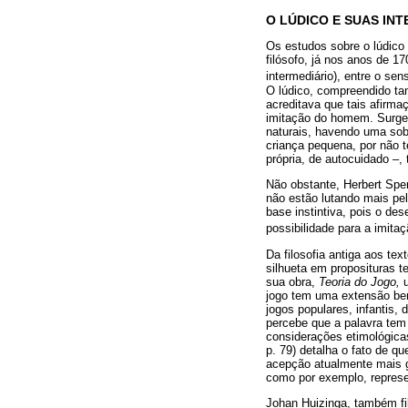
O LÚDICO E SUAS IN
Os estudos sobre o lúdico 
filósofo, já nos anos de 17
intermediário), entre o sen
O lúdico, compreendido t
acreditava que tais afirm
imitação do homem. Surge 
naturais, havendo uma sob
criança pequena, por não 
própria, de autocuidado –,
Não obstante, Herbert Spen
não estão lutando mais pe
base instintiva, pois o de
possibilidade para a imitaç
Da filosofia antiga aos te
silhueta em proposituras t
sua obra,
Teoria do Jogo,
u
jogo tem uma extensão bem 
jogos populares, infantis, 
percebe que a palavra tem
considerações etimológica
p. 79) detalha o fato de qu
acepção atualmente mais g
como por exemplo, represen
Johan Huizinga, também fil