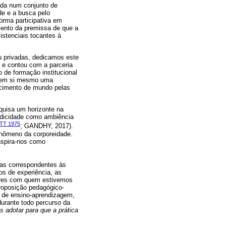
cada num conjunto de
de e a busca pelo
orma participativa em
mento da premissa de que a
istenciais tocantes à
u privadas, dedicamos este
 e contou com a parceria
 de formação institucional
a em si mesmo uma
ecimento de mundo pelas
quisa um horizonte na
ludicidade como ambiência
TT 1975
; GANDHY, 2017).
enômeno da corporeidade.
nspira-nos como
vas correspondentes às
os de experiência, as
ores com quem estivemos
roposição pedagógico-
so de ensino-aprendizagem,
durante todo percurso da
 adotar para que a prática