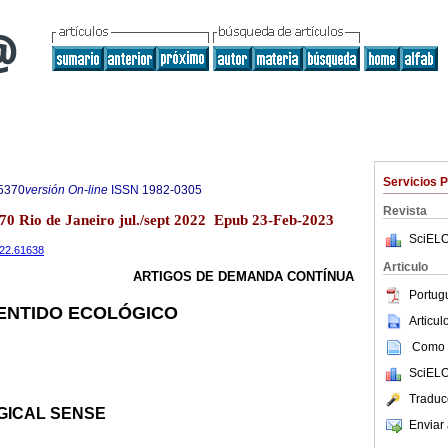
Servicios 
5370
versión On-line
ISSN
1982-0305
Revista
.70 Rio de Janeiro jul./sept 2022 Epub 23-Feb-2023
SciELO
2022.61638
Articulo
ARTIGOS DE DEMANDA CONTÍNUA
Portug
ENTIDO ECOLÓGICO
Articu
Como c
SciELO
Traduc
GICAL SENSE
Enviar 