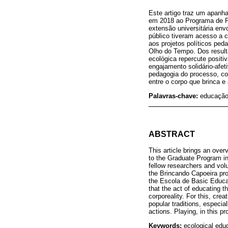
Este artigo traz um apanha
em 2018 ao Programa de P
extensão universitária env
público tiveram acesso a c
aos projetos políticos pe
Olho do Tempo. Dos result
ecológica repercute positi
engajamento solidário-afet
pedagogia do processo, con
entre o corpo que brinca e
Palavras-chave:
educação 
ABSTRACT
This article brings an ove
to the Graduate Program in
fellow researchers and volu
the Brincando Capoeira pro
the Escola de Basic Educa
that the act of educating t
corporeality. For this, cre
popular traditions, especia
actions. Playing, in this 
Keywords:
ecological educ