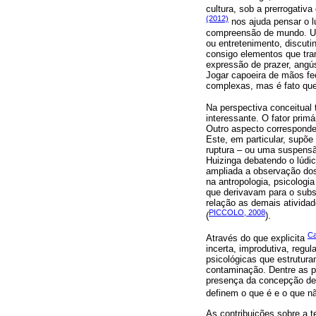
cultura, sob a prerrogativ
(2012)
nos ajuda pensar o l
compreensão de mundo. Ult
ou entretenimento, discuti
consigo elementos que tra
expressão de prazer, angú
Jogar capoeira de mãos fe
complexas, mas é fato qu
Na perspectiva conceitual 
interessante. O fator primá
Outro aspecto corresponde
Este, em particular, supõe
ruptura – ou uma suspensã
Huizinga debatendo o lúd
ampliada a observação d
na antropologia, psicologi
que derivavam para o subst
relação as demais ativida
PICCOLO, 2008
(
).
Ca
Através do que explicita
incerta, improdutiva, regul
psicológicas que estrutura
contaminação. Dentre as pr
presença da concepção de 
definem o que é e o que não
As contribuições sobre a 