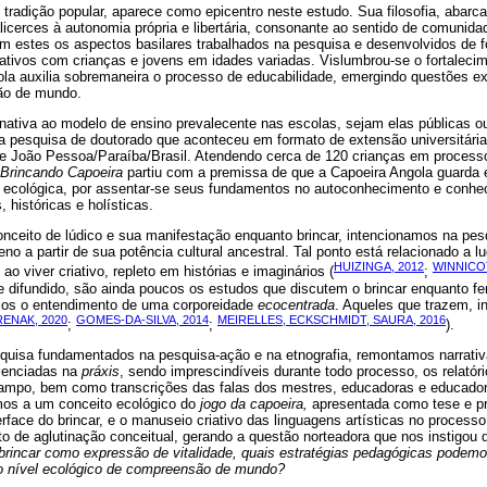
 tradição popular, aparece como epicentro neste estudo. Sua filosofia, abar
alicerces à autonomia própria e libertária, consonante ao sentido de comunida
m estes os aspectos basilares trabalhados na pesquisa e desenvolvidos de f
ativos com crianças e jovens em idades variadas. Vislumbrou-se o fortaleci
ola auxilia sobremaneira o processo de educabilidade, emergindo questões ex
são de mundo.
rnativa ao modelo de ensino prevalecente nas escolas, sejam elas públicas o
 a pesquisa de doutorado que aconteceu em formato de extensão universitária
 de João Pessoa/Paraíba/Brasil. Atendendo cerca de 120 crianças em processo
Brincando Capoeira
partiu com a premissa de que a Capoeira Angola guard
va ecológica, por assentar-se seus fundamentos no autoconhecimento e conh
s, históricas e holísticas.
nceito de lúdico e sua manifestação enquanto brincar, intencionamos na pes
 a partir de sua potência cultural ancestral. Tal ponto está relacionado a 
HUIZINGA, 2012
WINNICO
o viver criativo, repleto em histórias e imaginários (
;
e difundido, são ainda poucos os estudos que discutem o brincar enquanto f
mos o entendimento de uma corporeidade
ecocentrada
. Aqueles que trazem, i
RENAK, 2020
GOMES-DA-SILVA, 2014
MEIRELLES, ECKSCHMIDT, SAURA, 2016
;
;
).
squisa fundamentados na pesquisa-ação e na etnografia, remontamos narrati
rienciadas na
práxis
, sendo imprescindíveis durante todo processo, os relatóri
campo, bem como transcrições das falas dos mestres, educadoras e educad
os a um conceito ecológico do
jogo da capoeira,
apresentada como tese e p
nterface do brincar, e o manuseio criativo das linguagens artísticas no proces
 de aglutinação conceitual, gerando a questão norteadora que nos instigou 
brincar como expressão de vitalidade, quais estratégias pedagógicas podemos
ao nível ecológico de compreensão de mundo?