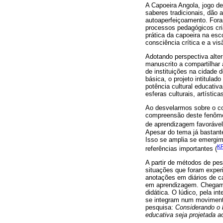
A Capoeira Angola, jogo de
saberes tradicionais, dão 
autoaperfeiçoamento. Fora
processos pedagógicos cri
prática da capoeira na esc
consciência crítica e a vi
Adotando perspectiva alte
manuscrito a compartilhar
de instituições na cidade
básica, o projeto intitulado
potência cultural educati
esferas culturais, artística
Ao desvelarmos sobre o co
compreensão deste fenômeno
de aprendizagem favorável a
Apesar do tema já bastant
Isso se amplia se emergi
K
referências importantes (
A partir de métodos de pe
situações que foram expe
anotações em diários de 
em aprendizagem. Chegam
didática. O lúdico, pela i
se integram num movimento
pesquisa:
Considerando o 
educativa seja projetada 