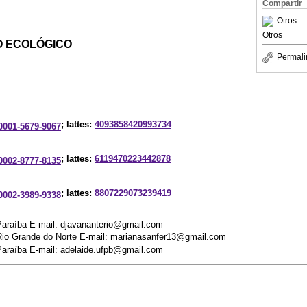
Compartir
Otros
Otros
O ECOLÓGICO
Permali
; lattes:
4093858420993734
-0001-5679-9067
; lattes:
6119470223442878
-0002-8777-8135
; lattes:
8807229073239419
-0002-3989-9338
Paraíba E-mail: djavananterio@gmail.com
Rio Grande do Norte E-mail: marianasanfer13@gmail.com
Paraíba E-mail: adelaide.ufpb@gmail.com