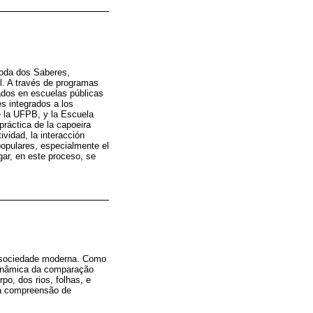
 Roda dos Saberes,
l. A través de programas
lados en escuelas públicas
es integrados a los
e la UFPB, y la Escuela
práctica de la capoeira
ividad, la interacción
populares, especialmente el
gar, en este proceso, se
 sociedade moderna. Como
dinâmica da comparação
po, dos rios, folhas, e
da compreensão de