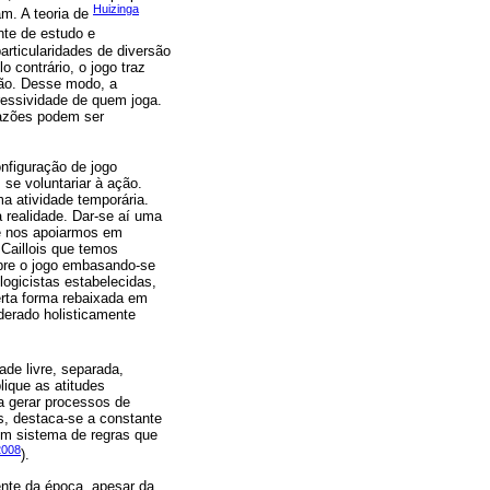
Huizinga
am. A teoria de
nte de estudo e
rticularidades de diversão
 contrário, o jogo traz
ção. Desse modo, a
ressividade de quem joga.
razões podem ser
nfiguração de jogo
, se voluntariar à ação.
a atividade temporária.
a realidade. Dar-se aí uma
de nos apoiarmos em
Caillois que temos
obre o jogo embasando-se
logicistas estabelecidas,
erta forma rebaixada em
derado holisticamente
de livre, separada,
lique as atitudes
 a gerar processos de
s, destaca-se a constante
um sistema de regras que
2008
).
ente da época, apesar da