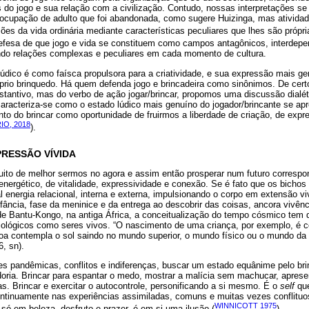
 do jogo e sua relação com a civilização. Contudo, nossas interpretações se
cupação de adulto que foi abandonada, como sugere Huizinga, mas atividad
ões da vida ordinária mediante características peculiares que lhes são própr
fesa de que jogo e vida se constituem como campos antagônicos, interdepe
do relações complexas e peculiares em cada momento de cultura.
lúdico é como faísca propulsora para a criatividade, e sua expressão mais ge
prio brinquedo. Há quem defenda jogo e brincadeira como sinônimos. De cer
tantivo, mas do verbo de ação jogar/brincar, propomos uma discussão dialéti
caracteriza-se como o estado lúdico mais genuíno do jogador/brincante se apr
to do brincar como oportunidade de fruirmos a liberdade de criação, de expre
IO, 2018
).
RESSÃO VÍVIDA
tuito de melhor sermos no agora e assim então prosperar num futuro corres
energético, de vitalidade, expressividade e conexão. Se é fato que os bicho
al energia relacional, interna e externa, impulsionando o corpo em extensão vi
nfância, fase da meninice e da entrega ao descobrir das coisas, ancora vivê
 Bantu-Kongo, na antiga África, a conceitualização do tempo cósmico tem di
 biológicos como seres vivos. “O nascimento de uma criança, por exemplo, 
 contempla o sol saindo no mundo superior, o mundo físico ou o mundo da
, sn).
 pandêmicas, conflitos e indiferenças, buscar um estado equânime pelo brin
oria. Brincar para espantar o medo, mostrar a malícia sem machucar, apresen
as. Brincar e exercitar o autocontrole, personificando a si mesmo. É o
self
que
ontinuamente nas experiências assimiladas, comuns e muitas vezes conflituo
WINNICOTT 1975