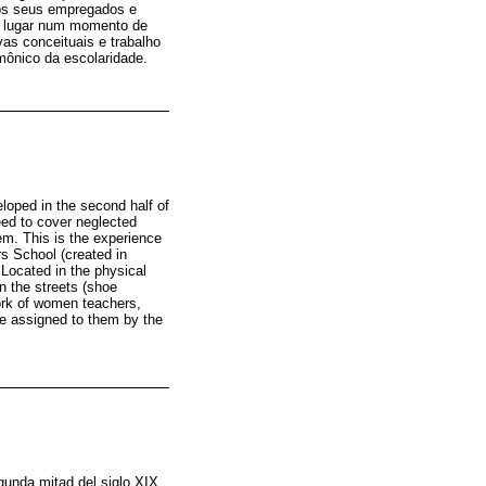
dos seus empregados e
ve lugar num momento de
as conceituais e trabalho
mônico da escolaridade.
eloped in the second half of
eed to cover neglected
em. This is the experience
s School (created in
 Located in the physical
n the streets (shoe
 work of women teachers,
le assigned to them by the
gunda mitad del siglo XIX,