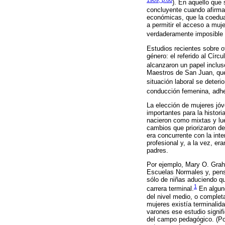
). En aquello que
concluyente cuando afirma
económicas, que la coeduac
a permitir el acceso a muj
verdaderamente imposible p
Estudios recientes sobre o
género: el referido al Círc
alcanzaron un papel inclus
Maestros de San Juan, que 
situación laboral se deteri
conducción femenina, adher
La elección de mujeres jó
importantes para la histor
nacieron como mixtas y lu
cambios que priorizaron de
era concurrente con la int
profesional y, a la vez, e
padres.
Por ejemplo, Mary O. Graha
Escuelas Normales y, pensa
sólo de niñas aduciendo qu
1
carrera terminal.
En alguno
del nivel medio, o complet
mujeres existía terminalida
varones ese estudio signif
del campo pedagógico. (Po