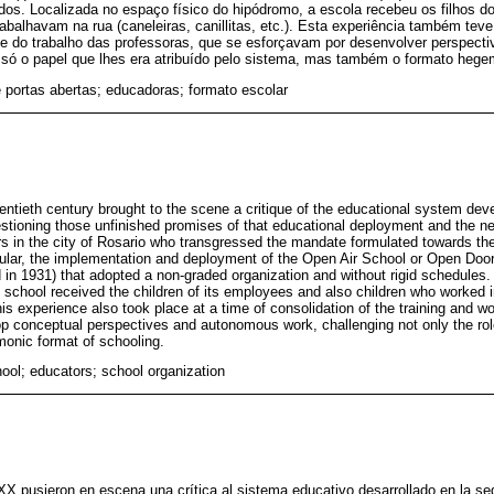
idos. Localizada no espaço físico do hipódromo, a escola recebeu os filhos 
abalhavam na rua (caneleiras, canillitas, etc.). Esta experiência também te
e do trabalho das professoras, que se esforçavam por desenvolver perspectiv
só o papel que lhes era atribuído pelo sistema, mas também o formato hege
 portas abertas; educadoras; formato escolar
entieth century brought to the scene a critique of the educational system dev
estioning those unfinished promises of that educational deployment and the n
rs in the city of Rosario who transgressed the mandate formulated towards th
cular, the implementation and deployment of the Open Air School or Open Door
 in 1931) that adopted a non-graded organization and without rigid schedules.
e school received the children of its employees and also children who worked i
 This experience also took place at a time of consolidation of the training and
op conceptual perspectives and autonomous work, challenging not only the ro
onic format of schooling.
ool; educators; school organization
X pusieron en escena una crítica al sistema educativo desarrollado en la se