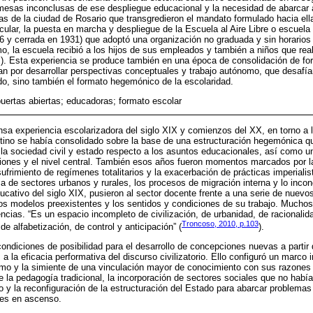
mesas inconclusas de ese despliegue educacional y la necesidad de abarcar 
s de la ciudad de Rosario que transgredieron el mandato formulado hacia ella
cular, la puesta en marcha y despliegue de la Escuela al Aire Libre o escuela
6 y cerrada en 1931) que adoptó una organización no graduada y sin horarios 
o, la escuela recibió a los hijos de sus empleados y también a niños que real
etc.). Esta experiencia se produce también en una época de consolidación de fo
n por desarrollar perspectivas conceptuales y trabajo autónomo, que desafían 
o, sino también el formato hegemónico de la escolaridad.
uertas abiertas; educadoras; formato escolar
nsa experiencia escolarizadora del siglo XIX y comienzos del XX, en torno a
ntino se había consolidado sobre la base de una estructuración hegemónica q
 la sociedad civil y estado respecto a los asuntos educacionales, así como u
cciones y el nivel central. También esos años fueron momentos marcados por la 
sufrimiento de regímenes totalitarios y la exacerbación de prácticas imperiali
za de sectores urbanos y rurales, los procesos de migración interna y lo inco
ucativo del siglo XIX, pusieron al sector docente frente a una serie de nuevos
 los modelos preexistentes y los sentidos y condiciones de su trabajo. Muchos
ncias. “Es un espacio incompleto de civilización, de urbanidad, de racionalida
Troncoso, 2010, p.103
e alfabetización, de control y anticipación” (
).
ondiciones de posibilidad para el desarrollo de concepciones nuevas a partir d
 la eficacia performativa del discurso civilizatorio. Ello configuró un marco 
ismo y la simiente de una vinculación mayor de conocimiento con sus razones 
de la pedagogía tradicional, la incorporación de sectores sociales que no habí
o y la reconfiguración de la estructuración del Estado para abarcar problemas
les en ascenso.