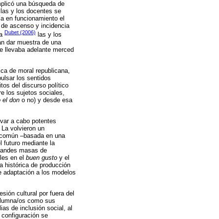
implicó una búsqueda de
las y los docentes se
ía en funcionamiento el
o de ascenso y incidencia
Dubet (2006)
ma
las y los
an dar muestra de una
se llevaba adelante merced
ica de moral republicana,
ulsar los sentidos
tos del discurso político
e los sujetos sociales,
 el don
o no) y desde esa
evar a cabo potentes
 La volvieron un
ra común –basada en una
 futuro mediante la
grandes masas de
bles en el
buen gusto
y el
 histórica de producción
e adaptación a los modelos
sión cultural por fuera del
s alumna/os como sus
as de inclusión social, al
a configuración se