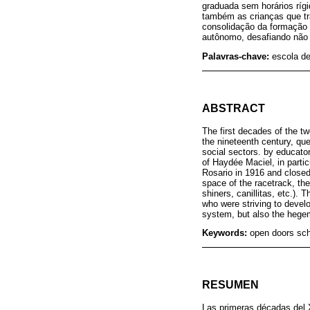
graduada sem horários ríg
também as crianças que tr
consolidação da formação 
autônomo, desafiando não 
Palavras-chave:
escola de
ABSTRACT
The first decades of the tw
the nineteenth century, qu
social sectors. by educato
of Haydée Maciel, in parti
Rosario in 1916 and closed
space of the racetrack, th
shiners, canillitas, etc.).
who were striving to devel
system, but also the hegem
Keywords:
open doors sch
RESUMEN
Las primeras décadas del X