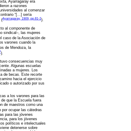
ixta, Ayarragaray era
dieron a razones
 universidades al comenzar
ontrario “[…] sería
Ayarragaray, 1909, pp.81-2
 (
).
ecto al componente de
no sindical–, las mujeres
el caso de la Asociación de
los varones cuando la
dos de Mendoza, la
7
).
n, tuvo consecuencias muy
docente. Algunas escuelas
tinadas a mujeres. Los
ca de becas. Este recorte
amino hacia el ejercicio
icado o autorizado por sus
cas a los varones para las
 de que la Escuela fuera
ción de maestros como una
o por ocupar las cátedras
ras para las jóvenes
encia, para los jóvenes
s políticos e intelectuales
nviene detenerse sobre