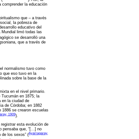
ra comprender la educación
piritualismo que – a través
social, la pobreza de
esarrollo educativo del
a Mundial limó todas las
dagógico se desarrolló una
rgsoniana, que a través de
e el normalismo tuvo como
o que eso tuvo en la
linada sobre la base de la
ixta en el nivel primario.
de Tucumán en 1875; la
a en la ciudad de
cia de Córdoba; en 1882
en 1886 se crearon escuelas
aray, 1909
).
registrar esta evolución de
vo pensaba que, “[…] no
Ayarragaray,
 de los sexos” (