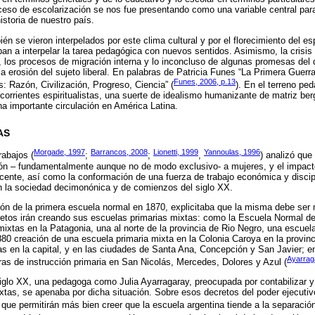
ceso de escolarización se nos fue presentando como una variable central pa
historia de nuestro país.
n se vieron interpelados por este clima cultural y por el florecimiento del es
ban a interpelar la tarea pedagógica con nuevos sentidos. Asimismo, la crisis 
, los procesos de migración interna y lo inconcluso de algunas promesas del d
la erosión del sujeto liberal. En palabras de Patricia Funes “La Primera Guerr
Funes, 2006, p.13
 Razón, Civilización, Progreso, Ciencia” (
). En el terreno pe
 corrientes espiritualistas, una suerte de idealismo humanizante de matriz be
na importante circulación en América Latina.
AS
Morgade, 1997
Barrancos, 2008
Lionetti, 1999
Yannoulas, 1996
abajos (
;
;
,
) analizó qu
ción – fundamentalmente aunque no de modo exclusivo- a mujeres, y el impact
ocente, así como la conformación de una fuerza de trabajo económica y discip
n la sociedad decimonónica y de comienzos del siglo XX.
ión de la primera escuela normal en 1870, explicitaba que la misma debe ser m
cretos irán creando sus escuelas primarias mixtas: como la Escuela Normal 
ixtas en la Patagonia, una al norte de la provincia de Rio Negro, una escuel
80 creación de una escuela primaria mixta en la Colonia Caroya en la provin
s en la capital, y en las ciudades de Santa Ana, Concepción y San Javier; 
Ayarrag
s de instrucción primaria en San Nicolás, Mercedes, Dolores y Azul (
iglo XX, una pedagoga como Julia Ayarragaray, preocupada por contabilizar y 
xtas, se apenaba por dicha situación. Sobre esos decretos del poder ejecuti
que permitirán más bien creer que la escuela argentina tiende a la separación