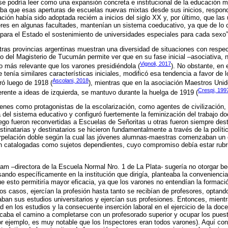
 se podría leer como una expansión concreta e institucional de la educación m
ba que esas aperturas de escuelas nuevas mixtas desde sus inicios, respon
ión había sido adoptada reciém a inicios del siglo XX y, por último, que las
eres en algunas facultades, mantenían un sistema coeducativo, ya que de lo c
ara el Estado el sostenimiento de universidades especiales para cada sexo”
tras provincias argentinas muestran una diversidad de situaciones con resp
ulo del Magisterio de Tucumán permite ver que en su fase inicial –asociativa, 
Vignoli, 2017
o más relevante que los varones presidiéndola (
). No obstante, en 
tenía similares características iniciales, modificó esa tendencia a favor de 
Ascolani, 2018
oró luego de 1918 (
), mientras que en la asociación Maestros Uni
Crespi, 199
ente a ideas de izquierda, se mantuvo durante la huelga de 1919 (
venes como protagonistas de la escolarización, como agentes de civilizació
ia del sistema educativo y configuró fuertemente la feminización del trabajo 
ego fueron reconvertidas a Escuelas de Señoritas u otras fueron siempre des
stinatarias y destinatarios se hicieron fundamentalmente a través de la políti
erpelación doble según la cual las jóvenes alumnas-maestras comenzaban un c
ran catalogadas como sujetos dependientes, cuyo compromiso debía estar rubr
m –directora de la Escuela Normal Nro. 1 de La Plata- sugería no otorgar be
ndo específicamente en la institución que dirigía, planteaba la conveniencia
e esto permitiría mayor eficacia, ya que los varones no entendían la forma
s casos, ejercían la profesión hasta tanto se recibían de profesores, optand
aban sus estudios universitarios y ejercían sus profesiones. Entonces, mient
d en los estudios y la consecuente inserción laboral en el ejercicio de la doc
icaba el camino a completarse con un profesorado superior y ocupar los puesto
r ejemplo, es muy notable que los Inspectores eran todos varones). Aquí co