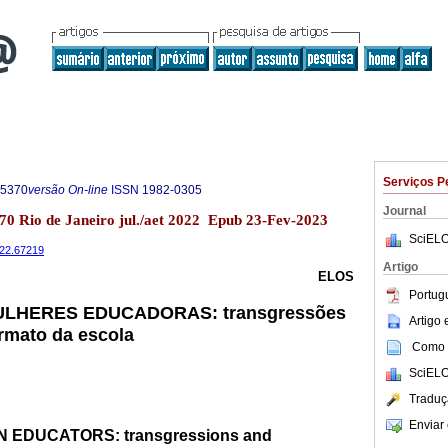
Serviços P
-5370
versão On-line
ISSN
1982-0305
Journal
.70 Rio de Janeiro jul./aet 2022 Epub 23-Fev-2023
SciELO
2022.67219
Artigo
ELOS
Portug
ULHERES EDUCADORAS: transgressões
Artigo
ormato da escola
Como c
SciELO
Traduç
Enviar 
 EDUCATORS: transgressions and