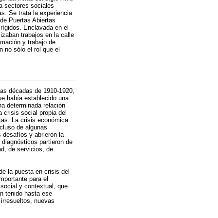
a sectores sociales
s. Se trata la experiencia
 de Puertas Abiertas
rígidos. Enclavada en el
izaban trabajos en la calle
rmación y trabajo de
no sólo el rol que el
 las décadas de 1910-1920,
ue había establecido una
na determinada relación
crisis social propia del
stas. La crisis económica
ncluso de algunas
 desafíos y abrieron la
 diagnósticos partieron de
d, de servicios, de
e la puesta en crisis del
importante para el
social y contextual, que
an tenido hasta ese
 irresueltos, nuevas