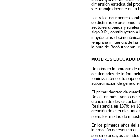
dimensión estetica del pro
y el trabajo docente en la 
Las y los educadores tambié
de distintas expresiones- i
sectores urbanos y rurales
siglo XIX, contribuyeron a 
mayúsculas decimonónicas:
temprana influencia de las
la obra de Rodó tuvieron u
MUJERES EDUCADOR
Un número importante de tr
destinatarias de la forma
feminización del trabajo d
subordinación de género e
El primer decreto de creac
De allí en más, varios de
creación de dos escuelas m
Resistencia en 1879; en 18
creación de escuelas mixta
normales mixtas de maestra
En los primeros años del s
la creación de escuelas mi
son sino ensayos aislados 
1909, p.80