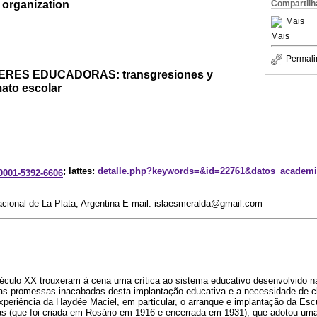
l organization
Compartilh
Mais
Mais
Permali
ERES EDUCADORAS: transgresiones y
mato escolar
; lattes:
detalle.php?keywords=&id=22761&datos_academ
-0001-5392-6606
ional de La Plata, Argentina E-mail: islaesmeralda@gmail.com
éculo XX trouxeram à cena uma crítica ao sistema educativo desenvolvido 
as promessas inacabadas desta implantação educativa e a necessidade de c
xperiência da Haydée Maciel, em particular, o arranque e implantação da Escu
as (que foi criada em Rosário em 1916 e encerrada em 1931), que adotou um