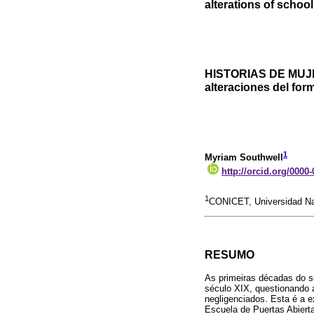
alterations of schoo
HISTORIAS DE MUJ
alteraciones del for
1
Myriam Southwell
http://orcid.org/0000
1
CONICET, Universidad Nac
RESUMO
As primeiras décadas do s
século XIX, questionando 
negligenciados. Esta é a e
Escuela de Puertas Abiert