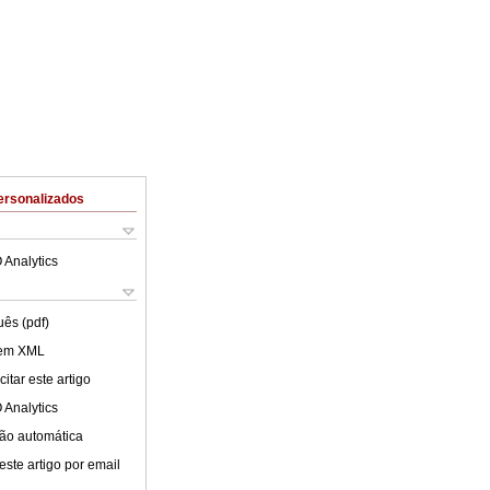
ersonalizados
 Analytics
uês (pdf)
 em XML
itar este artigo
 Analytics
ão automática
este artigo por email