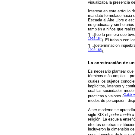
visualizaba la presencia de
Interesa en este artículo 
mandato formulado hacia el
Escuela al Aire Libre o es
no graduada y sin horarios
también a niños que realiza
“[...]fue la primera que tu
1992:184
). El trabajo con lo
“[...]determinación inqueb
1992:185
).
La construcción de una
Es necesario plantear que
términos más amplios– pro
cuales los sujetos conocie
implícitos, latentes y con
cual las sociedades modern
Galak y
practicas y valores (
modos de percepción, disp
A ser moderno se aprendía,
siglo XIX el
poder tendió a
religión. La escuela enseñ
efectos de otras institucio
incluyeron la dimensión de 
constituyentes de lo social