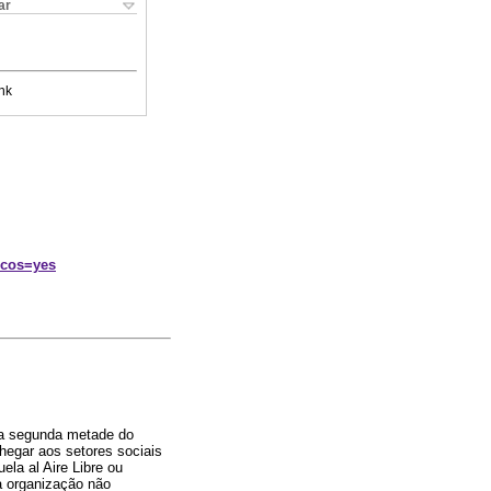
ar
nk
icos=yes
na segunda metade do
hegar aos setores sociais
ela al Aire Libre ou
a organização não