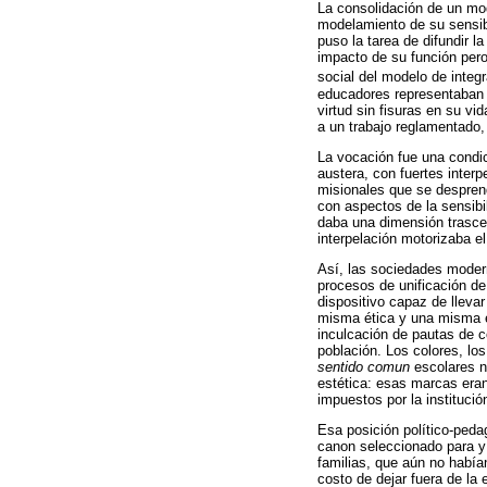
La consolidación de un mod
modelamiento de su sensib
puso la tarea de difundir l
impacto de su función pero
social del modelo de integ
educadores representaban 
virtud sin fisuras en su v
a un trabajo reglamentado,
La vocación fue una condic
austera, con fuertes inter
misionales que se desprendí
con aspectos de la sensibi
daba una dimensión trascen
interpelación motorizaba e
Así, las sociedades modern
procesos de unificación de
dispositivo capaz de lleva
misma ética y una misma es
inculcación de pautas de 
población. Los colores, lo
sentido comun
escolares n
estética: esas marcas era
impuestos por la institució
Esa posición político-pedag
canon seleccionado para y 
familias, que aún no había
costo de dejar fuera de la 