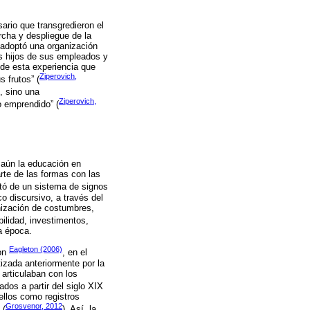
ario que transgredieron el
rcha y despliegue de la
 adoptó una organización
os hijos de sus empleados y
a de esta experiencia que
Ziperovich,
s frutos” (
”, sino una
Ziperovich,
o emprendido” (
 aún la educación en
rte de las formas con las
ató de un sistema de signos
o discursivo, a través del
nización de costumbres,
bilidad, investimentos,
a época.
Eagleton (2006)
con
, en el
izada anteriormente por la
articulaban con los
os a partir del siglo XIX
ellos como registros
Grosvenor, 2012
 (
). Así, la