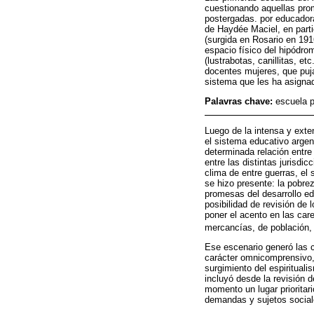
cuestionando aquellas pro
postergadas. por educadora
de Haydée Maciel, en parti
(surgida en Rosario en 191
espacio físico del hipódrom
(lustrabotas, canillitas, 
docentes mujeres, que puja
sistema que les ha asignad
Palavras chave:
escuela p
Luego de la intensa y exte
el sistema educativo arge
determinada relación entre
entre las distintas jurisdi
clima de entre guerras, el 
se hizo presente: la pobre
promesas del desarrollo ed
posibilidad de revisión de
poner el acento en las care
mercancías, de población, d
Ese escenario generó las c
carácter omnicomprensivo, a
surgimiento del espiritual
incluyó desde la revisión 
momento un lugar prioritari
demandas y sujetos socia