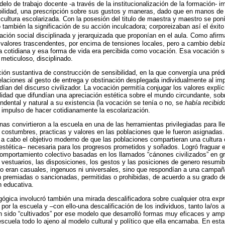
elo de trabajo docente -a través de la institucionalización de la formación- 
ilidad, una prescripción sobre sus gustos y maneras, dado que en manos de 
a cultura escolarizada. Con la posesión del titulo de maestra y maestro se pon
 también la significación de su acción inculcadora; corporeizaban así el éxit
ración social disciplinada y jerarquizada que proponían en el aula. Como afir
valores trascendentes, por encima de tensiones locales, pero a cambio debí
ida cotidiana y esa forma de vida era percibida como vocación. Esa vocación 
 meticuloso, disciplinado.
ión sustantiva de construcción de sensibilidad, en la que convergía una préd
pelaciones al gesto de entrega y obstinación desplegada individualmente al imp
an del discurso civilizador. La vocación permitía conjugar los valores explíci
lidad que difundían una apreciación estética sobre el mundo circundante, sobr
dental y natural a su existencia (la vocación se tenía o no, se
había recibido
l impulso de hacer cotidianamente la escolarización.
as convirtieron a la escuela en una de las herramientas privilegiadas para ll
 costumbres, practicas y valores en las poblaciones que le fueron asignadas.
r a cabo el objetivo moderno de que las poblaciones compartieran una cultu
tética– necesaria para los progresos prometidos y soñados. Logró fraguar el
comportamiento colectivo basadas en los llamados “cánones civilizados” en 
s vestuarios, las disposiciones, los gestos y las posiciones de genero resumi
o eran casuales, ingenuos ni universales, sino que respondían a una campaña
n premiadas o sancionadas, permitidas o prohibidas, de acuerdo a su grado d
n educativa.
ógica involucró también una mirada descalificadora sobre cualquier otra expre
por la escuela y –con ello-una descalificación de los individuos, tanto la/o
n sido “cultivados” por ese modelo que desarrolló formas muy eficaces y ampli
escuela todo lo ajeno al modelo cultural y político que ella encarnaba. En est