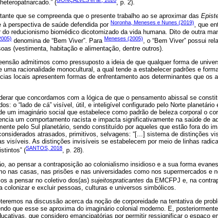
heteropatriarcado.” (
, p. 2).
rtante que se compreenda que o presente trabalho ao se aproximar das
Epist
Noronha, Meneses e Nunes (2019)
e à perspectiva de saúde defendida por
, que e
ir do reducionismo biomédico dicotomizado da vida humana. Dito de outra man
2005)
Meneses (2005)
denomina de “Bem Viver”. Para
, o “Bem Viver” possui re
oas (vestimenta, habitação e alimentação, dentre outros).
eensão admitimos como pressuposto a ideia de que qualquer forma de univer
e uma racionalidade monocultural, a qual tende a estabelecer padrões e for
ncias locais apresentem formas de enfrentamento aos determinantes que os
erar que concordamos com a lógica de que o pensamento abissal se constitui
os: o “lado de cá” visível, útil, e inteligível configurado pelo Norte planetári
 de um imaginário social que estabelece como padrão de beleza corporal o co
luencia um comportamento racista e impacta significativamente na saúde de ad
amente pelo Sul planetário, sendo constituído por aqueles que estão fora do i
considerados atrasados, primitivos, selvagens: “[…] sistema de distinções vis
s visíveis. As distinções invisíveis se estabelecem por meio de linhas radica
SANTOS, 2018
stintos” (
, p. 28).
o, ao pensar a contraposição ao colonialismo insidioso e a sua forma evane
como nas casas, nas prisões e nas universidades como nos supermercados e no
mos a pensar no coletivo dos(as)
sujeitospraticantes
da EMCFPJ e, na contrap
colonizar e excluir pessoas, culturas e universos simbólicos.
eteremos na discussão acerca da noção de corporeidade na tentativa de prob
endo que esse se aproxima do imaginário colonial moderno. E, posteriorment
ucativas, que considero emancipatórias por permitir ressignificar o espaço e