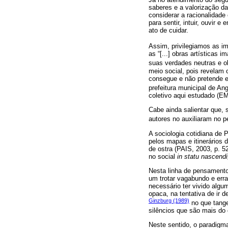
saberes e a valorização da
considerar a racionalidade 
para sentir, intuir, ouvir
ato de cuidar.
Assim, privilegiamos as im
as “[...] obras artísticas 
suas verdades neutras e ob
meio social, pois revelam 
consegue e não pretende e
prefeitura municipal de An
coletivo aqui estudado (E
Cabe ainda salientar que,
autores no auxiliaram no 
A sociologia cotidiana de 
pelos mapas e itinerários d
de ostra (PAIS, 2003, p. 5
no social
in statu nascendi
Nesta linha de pensamento
um trotar vagabundo e erran
necessário ter vivido algu
opaca, na tentativa de ir
Ginzburg (1989)
no que tange
silêncios que são mais do 
Neste sentido, o paradigma