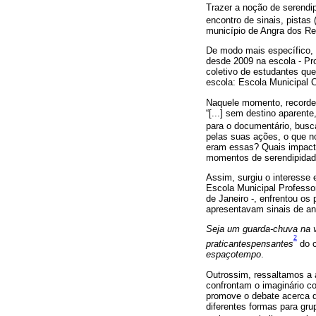
Trazer a noção de serendi
encontro de sinais, pistas 
município de Angra dos Rei
De modo mais específico, 
desde 2009 na escola - Pro
coletivo de estudantes q
escola: Escola Municipal 
Naquele momento, recordei-
“[...] sem destino aparent
para o documentário, busca
pelas suas ações, o que n
eram essas? Quais impact
momentos de serendipida
Assim, surgiu o interesse 
Escola Municipal Professor
de Janeiro -, enfrentou o
apresentavam sinais de an
Seja um guarda-chuva na 
2
praticantespensantes
do c
espaçotempo
.
Outrossim, ressaltamos a
confrontam o imaginário c
promove o debate acerca da
diferentes formas para gru