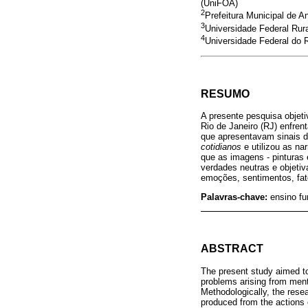
(UniFOA)
2
Prefeitura Municipal de A
3
Universidade Federal Rur
4
Universidade Federal do 
RESUMO
A presente pesquisa objeti
Rio de Janeiro (RJ) enfre
que apresentavam sinais 
cotidianos
e utilizou as na
que as imagens - pinturas 
verdades neutras e objetiv
emoções, sentimentos, fat
Palavras-chave:
ensino fu
ABSTRACT
The present study aimed to
problems arising from ment
Methodologically, the res
produced from the actions 