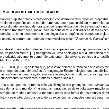
TEMOLÓGICOS E METODOLÓGICOS
rcabouço epistemológico-metodológico considerando dois desafios propostos 
erdício de experiências do mundo, uma vez que a racionalidade metonímica ao
de totalidade deixando de fora qualquer experiência que não se enquadra no 
para uma transformação social, pois ao considerar a visibilização desta experi
ausências e, simultaneamente à sociologia das emergências, porque se projeta
3
s coletivos partam das práticas desenvolvidas pelos
Girassóis da Cleusa
e r
iro desafio, enfrentar o desperdício das experiências, nos aproximamos da S
 um procedimento “[...] transgressivo, uma sociologia a qual intenciona mos
é produzido ativamente como não existente, não crível e, por isso a armadilh
SANTOS, 2007, p. 28).
S, 2004, p. 793) salienta que, para levar adiante o trabalho sociológico m
e emerge de duas dimensões: A Imaginação Epistemológica, que possibilita “[.
 as escalas de identificação, análise e avaliação das práticas”; e a imagina
conhecimento de diferentes práticas e atores sociais.
r tais pressupostos, optamos pela visibilização das produções dos
sujeitospr
ais de narrar o mundo. Privilegiar as narrativas se deve pela aproximação 
narração de modo a acessar a memória como uma forma de testemunho do vivi
stória pelo alto, desconsiderando as experiências daqueles que estiveram su
do desafio - criar condições objetivas para uma transformação social -, opt