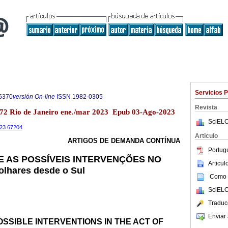
Servicios 
5370
versión On-line
ISSN
1982-0305
Revista
o.72 Rio de Janeiro ene./mar 2023 Epub 03-Ago-2023
SciELO
2023.67204
Articulo
ARTIGOS DE DEMANDA CONTÍNUA
Portug
 AS POSSÍVEIS INTERVENÇÕES NO
Articu
lhares desde o Sul
Como c
SciELO
Traduc
Enviar 
SSIBLE INTERVENTIONS IN THE ACT OF