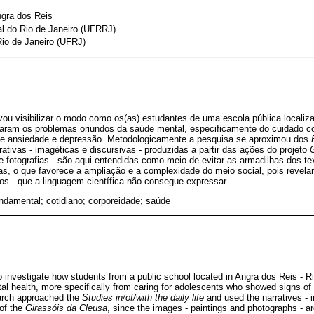
ngra dos Reis
al do Rio de Janeiro (UFRRJ)
Rio de Janeiro (UFRJ)
vou visibilizar o modo como os(as) estudantes de uma escola pública localiz
ntaram os problemas oriundos da saúde mental, especificamente do cuidado 
de ansiedade e depressão. Metodologicamente a pesquisa se aproximou dos
rrativas - imagéticas e discursivas - produzidas a partir das ações do projeto
e fotografias - são aqui entendidas como meio de evitar as armadilhas dos te
as, o que favorece a ampliação e a complexidade do meio social, pois revela
os - que a linguagem científica não consegue expressar.
ndamental; cotidiano; corporeidade; saúde
 investigate how students from a public school located in Angra dos Reis - Ri
al health, more specifically from caring for adolescents who showed signs of
earch approached the
Studies in/of/with the daily life
and used the narratives - 
of the
Girassóis da Cleusa
, since the images - paintings and photographs - a