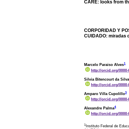
CARE: looks from t
CORPORIDAD Y PO
CUIDADO: miradas d
1
Marcelo Paraiso Alves
http://orcid.org/0000
Silvia Bitencourt da Silv
http://orcid.org/0000
3
Amparo Villa Cupolillo
http://orcid.org/0000
4
Alexandre Palma
http://orcid.org/0000
1
Instituto Federal de Educ