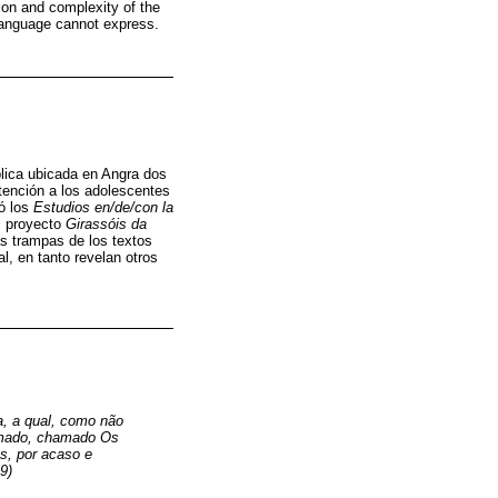
sion and complexity of the
 language cannot express.
blica ubicada en Angra dos
atención a los adolescentes
ó los
Estudios en/de/con la
el proyecto
Girassóis da
as trampas de los textos
l, en tanto revelan otros
a, a qual, como não
ermado, chamado Os
s, por acaso e
9)