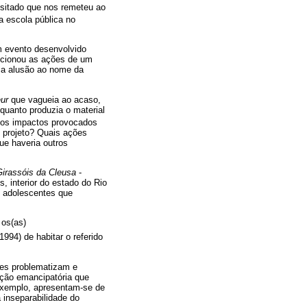
sitado que nos remeteu ao
a escola pública no
m evento desenvolvido
encionou as ações de um
ma alusão ao nome da
eur
que vagueia ao acaso,
quanto produzia o material
 dos impactos provocados
o projeto? Quais ações
e haveria outros
Girassóis da Cleusa
-
, interior do estado do Rio
) adolescentes que
 os(as)
994) de habitar o referido
ões problematizam e
ação emancipatória que
 exemplo, apresentam-se de
 inseparabilidade do