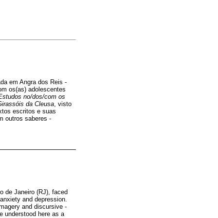
ada em Angra dos Reis -
com os(as) adolescentes
Estudos no/dos/com os
Girassóis da Cleusa
, visto
xtos escritos e suas
m outros saberes -
o de Janeiro (RJ), faced
 anxiety and depression.
imagery and discursive -
re understood here as a