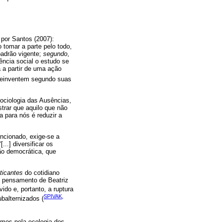
por Santos (2007):
 tomar a parte pelo todo,
padrão vigente;
segundo
,
ência social o estudo se
 a partir de uma ação
einventem segundo suas
ociologia das Ausências,
trar que aquilo que não
a para nós é reduzir a
encionado, exige-se a
..] diversificar os
ção democrática, que
aticantes
do cotidiano
ao pensamento de Beatriz
do e, portanto, a ruptura
SPIVAK,
balternizados (
amos pela ecologia dos