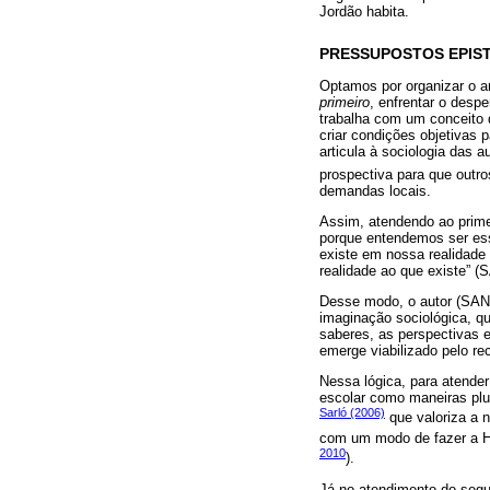
Jordão habita.
PRESSUPOSTOS EPIS
Optamos por organizar o a
primeiro
, enfrentar o desp
trabalha com um conceito 
criar condições objetivas 
articula à sociologia das 
prospectiva para que outro
demandas locais.
Assim, atendendo ao prime
porque entendemos ser esse
existe em nossa realidade 
realidade ao que existe” (
Desse modo, o autor (SANTO
imaginação sociológica, qu
saberes, as perspectivas e
emerge viabilizado pelo re
Nessa lógica, para atende
escolar como maneiras plur
Sarló (2006)
que valoriza a 
com um modo de fazer a Hi
2010
).
Já no atendimento do segun