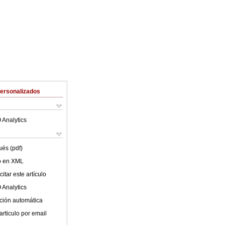
Personalizados
 Analytics
ués (pdf)
lo en XML
itar este artículo
 Analytics
ción automática
articulo por email