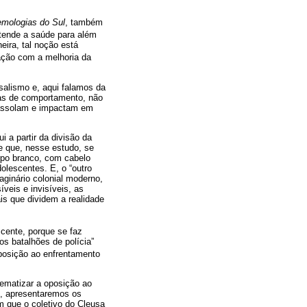
emologias do Sul
, também
ntende a saúde para além
eira, tal noção está
lação com a melhoria da
salismo e, aqui falamos da
mas de comportamento, não
 assolam e impactam em
 a partir da divisão da
o e que, nesse estudo, se
rpo branco, com cabelo
olescentes. E, o “outro
maginário colonial moderno,
íveis e invisíveis, as
is que dividem a realidade
scente, porque se faz
s batalhões de polícia”
osição ao enfrentamento
lematizar a oposição ao
e, apresentaremos os
m que o coletivo do Cleusa