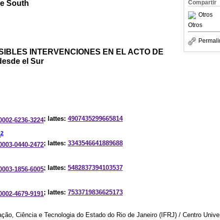
he South
Compartir
Otros
Otros
Permali
SIBLES INTERVENCIONES EN EL ACTO DE
esde el Sur
; lattes:
4907435299665814
-0002-6236-3224
2
a
; lattes:
3343546641889688
-0003-0440-2472
; lattes:
5482837394103537
-0003-1856-6005
; lattes:
7533719836625173
-0002-4679-9191
ação, Ciência e Tecnologia do Estado do Rio de Janeiro (IFRJ) / Centro Unive