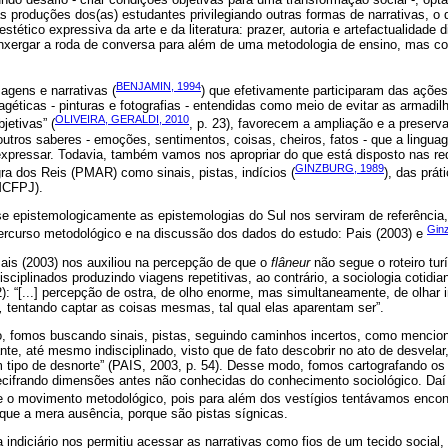
s produções dos(as) estudantes privilegiando outras formas de narrativas, o
estético expressiva da arte e da literatura: prazer, autoria e artefactualidad
 e enxergar a roda de conversa para além de uma metodologia de ensino, mas
BENJAMIN, 1994
agens e narrativas (
) que efetivamente participaram das açõe
imagéticas - pinturas e fotografias - entendidas como meio de evitar as armadil
OLIVEIRA, GERALDI, 2010
jetivas” (
, p. 23), favorecem a ampliação e a preser
outros saberes - emoções, sentimentos, coisas, cheiros, fatos - que a lingua
xpressar. Todavia, também vamos nos apropriar do que está disposto nas red
GINZBURG, 1989
gra dos Reis (PMAR) como sinais, pistas, indícios (
), das prá
MCFPJ).
 se epistemologicamente as epistemologias do Sul nos serviram de referênci
Gin
percurso metodológico e na discussão dos dados do estudo: Pais (2003) e
Pais (2003) nos auxiliou na percepção de que o
flâneur
não segue o roteiro tur
isciplinados produzindo viagens repetitivas, ao contrário, a sociologia cotidia
2): “[...] percepção de ostra, de olho enorme, mas simultaneamente, de olhar i
,
tentando captar as coisas mesmas, tal qual elas aparentam ser”.
, fomos buscando sinais, pistas, seguindo caminhos incertos, como menciona
te, até mesmo indisciplinado, visto que de fato descobrir no ato de desvelar, re
m tipo de desnorte” (PAIS, 2003, p. 54). Desse modo, fomos cartografando os
 decifrando dimensões antes não conhecidas do conhecimento sociológico. Daí
 o movimento metodológico, pois para além dos vestígios tentávamos encont
que a mera ausência, porque são pistas sígnicas.
 indiciário nos permitiu acessar as narrativas como fios de um tecido social,