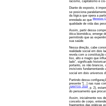
racismo, capitalismo e cis-
Diante do exposto, é impo
se posiciona paralelament
da lógica que opera a part
Meneses (
enredada ao que
qualidade de vida das pess
Assim, partir dessa compr
ótica biomédica, emerge d
permitindo que as experiê
sua saúde.
Nessa direção, cabe consid
realidade social em dois lad
revela com a constituição
liso, alto e magro que inf
lado”, significado historic
portanto, os não brancos, 
invisíveis fundamentando a
social em dois universos di
Partindo dessa configuraçã
presente “[...] nas ruas 
SANTOS, 2018
(
, p. 2), esta
do pensamento que procura 
Assim, inicialmente nos d
conceito de corpo, entend
fragmentos das práticas ed