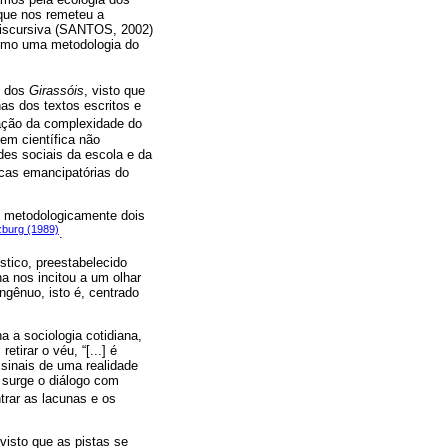
 que nos remeteu a
e discursiva (SANTOS, 2002)
 como uma metodologia do
s dos
Girassóis
, visto que
has dos textos escritos e
vação da complexidade do
gem científica não
es sociais da escola e da
ticas emancipatórias do
a, metodologicamente dois
zburg (1989)
.
ístico, preestabelecido
na nos incitou a um olhar
ngênuo, isto é, centrado
 a sociologia cotidiana,
tirar o véu, “[...] é
 sinais de uma realidade
 surge o diálogo com
rar as lacunas e os
 visto que as pistas se