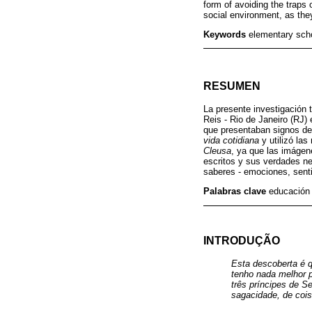
form of avoiding the traps 
social environment, as they
Keywords
elementary schoo
RESUMEN
La presente investigación 
Reis - Rio de Janeiro (RJ)
que presentaban signos de
vida cotidiana
y utilizó las
Cleusa
, ya que las imágen
escritos y sus verdades ne
saberes - emociones, senti
Palabras clave
educación 
INTRODUÇÃO
Esta descoberta é q
tenho nada melhor p
três príncipes de S
sagacidade, de cois