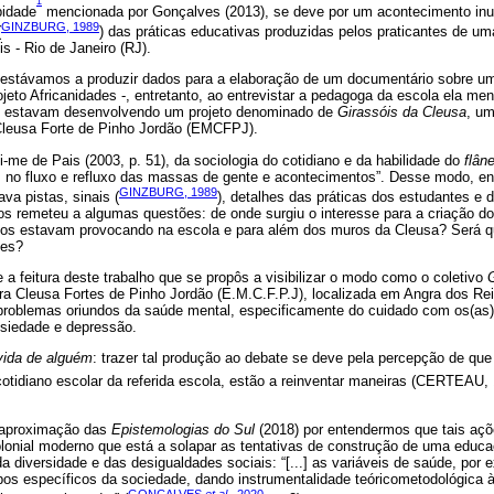
1
pidade
mencionada por Gonçalves (2013), se deve por um acontecimento inu
GINZBURG, 1989
(
) das práticas educativas produzidas pelos praticantes de um
s - Rio de Janeiro (RJ).
estávamos a produzir dados para a elaboração de um documentário sobre u
jeto Africanidades -, entretanto, ao entrevistar a pedagoga da escola ela m
ue estavam desenvolvendo um projeto denominado de
Girassóis da Cleusa
, u
Cleusa Forte de Pinho Jordão (EMCFPJ).
me de Pais (2003, p. 51), da sociologia do cotidiano e da habilidade do
flân
e, no fluxo e refluxo das massas de gente e acontecimentos”. Desse modo, en
GINZBURG, 1989
va pistas, sinais (
), detalhes das práticas dos estudantes e
os remeteu a algumas questões: de onde surgiu o interesse para a criação d
os estavam provocando na escola e para além dos muros da Cleusa? Será qu
des?
e a feitura deste trabalho que se propôs a visibilizar o modo como o coletivo
a Cleusa Fortes de Pinho Jordão (E.M.C.F.P.J), localizada em Angra dos Reis
s problemas oriundos da saúde mental, especificamente do cuidado com os(as
siedade e depressão.
vida de alguém
: trazer tal produção ao debate se deve pela percepção de que
otidiano escolar da referida escola, estão a reinventar maneiras (CERTEAU, 1
 aproximação das
Epistemologias do Sul
(2018) por entendermos que tais aç
olonial moderno que está a solapar as tentativas de construção de uma educ
 diversidade e das desigualdades sociais: “[...] as variáveis de saúde, por
pos específicos da sociedade, dando instrumentalidade teóricometodológica à
GONÇALVES
et al
., 2020