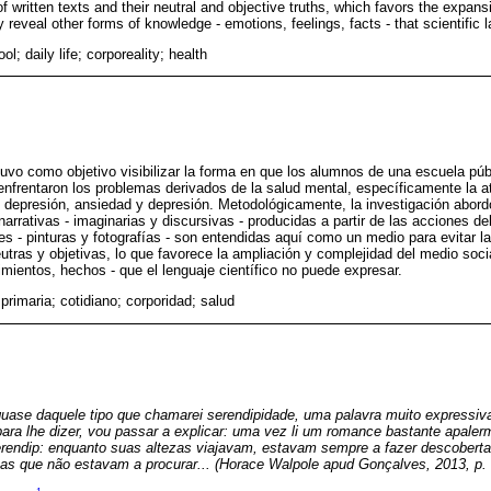
of written texts and their neutral and objective truths, which favors the expan
 reveal other forms of knowledge - emotions, feelings, facts - that scientific
l; daily life; corporeality; health
tuvo como objetivo visibilizar la forma en que los alumnos de una escuela pú
 enfrentaron los problemas derivados de la salud mental, específicamente la 
 depresión, ansiedad y depresión. Metodológicamente, la investigación abord
 narrativas - imaginarias y discursivas - producidas a partir de las acciones d
es - pinturas y fotografías - son entendidas aquí como un medio para evitar l
utras y objetivas, lo que favorece la ampliación y complejidad del medio socia
mientos, hechos - que el lenguaje científico no puede expresar.
primaria; cotidiano; corporidad; salud
uase daquele tipo que chamarei serendipidade, uma palavra muito expressiv
ara lhe dizer, vou passar a explicar: uma vez li um romance bastante apal
erendip: enquanto suas altezas viajavam, estavam sempre a fazer descoberta
as que não estavam a procurar... (Horace Walpole apud Gonçalves, 2013, p. 