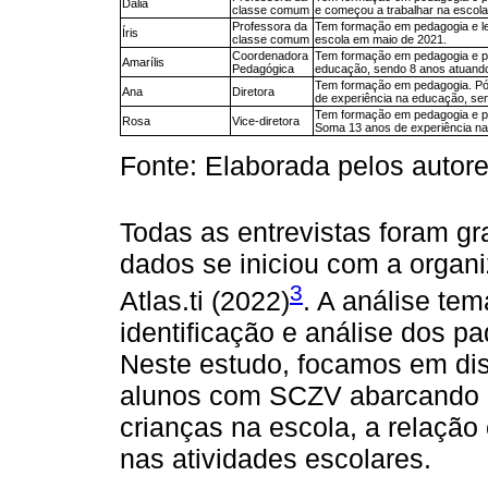
Dália
classe comum
e começou a trabalhar na escol
Professora da
Tem formação em pedagogia e le
Íris
classe comum
escola em maio de 2021.
Coordenadora
Tem formação em pedagogia e pó
Amarílis
Pedagógica
educação, sendo 8 anos atuando
Tem formação em pedagogia. Pós
Ana
Diretora
de experiência na educação, se
Tem formação em pedagogia e pó
Rosa
Vice-diretora
Soma 13 anos de experiência na 
Fonte: Elaborada pelos autore
Todas as entrevistas foram g
dados se iniciou com a organi
3
Atlas.ti (2022)
. A análise temá
identificação e análise dos p
Neste estudo, focamos em dis
alunos com SCZV abarcando 
crianças na escola, a relação
nas atividades escolares.