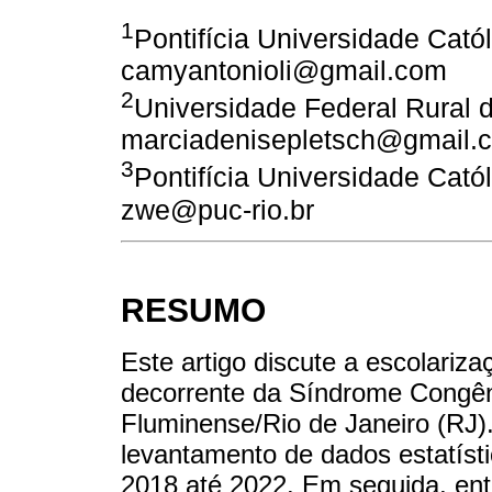
1
Pontifícia Universidade Catól
camyantonioli@gmail.com
2
Universidade Federal Rural d
marciadenisepletsch@gmail.c
3
Pontifícia Universidade Catól
zwe@puc-rio.br
RESUMO
Este artigo discute a escolariza
decorrente da Síndrome Congên
Fluminense/Rio de Janeiro (RJ). 
levantamento de dados estatíst
2018 até 2022. Em seguida, entr