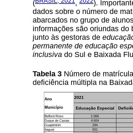
BRASIL, 2021
2022
(
,
). Importan
dados sobre o número de mat
abarcados no grupo de alunos 
informações são oriundas do
junto às gestoras de
educação
permanente de educação espe
inclusiva
do Sul e Baixada Fl
Tabela 3
Número de matrícula
deficiência múltipla na Baix
2021
Ano
Município
Educação Especial
Deficiê
Belford Roxo
2.066
Duque de Caxias
4.604
Guapimirim
294
Itaguaí
501