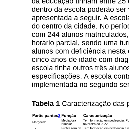
da educação tinham entre 25 
dentro da escola poderão ser
apresentada a seguir. A escol
do centro da cidade. No perío
com 244 alunos matriculados,
horário parcial, sendo uma tu
alunos com deficiência nesta
cinco anos de idade com diag
escola tinha outros três alun
especificações. A escola con
implementada no segundo se
Tabela 1
Caracterização das 
Participantes
2
Função
Caracterização
Mediadora
Tem formação em pedagogia. Pos
Margarida
Escolar
fevereiro de 2022.
Professora da
Tem formação em pedagogia e pó