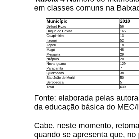
em classes comuns na Baixa
Município
2018
Belford Roxo
56
Duque de Caxias
165
Guapimirim
13
Itaguaí
52
Japeri
18
Magé
48
Mesquita
29
Nilópolis
20
Nova Iguaçu
129
Paracambi
7
Queimados
38
São João de Meriti
50
Seropédica
5
Total
630
Fonte: elaborada pelas autora
da educação básica do MEC/I
Cabe, neste momento, retom
quando se apresenta que, no 