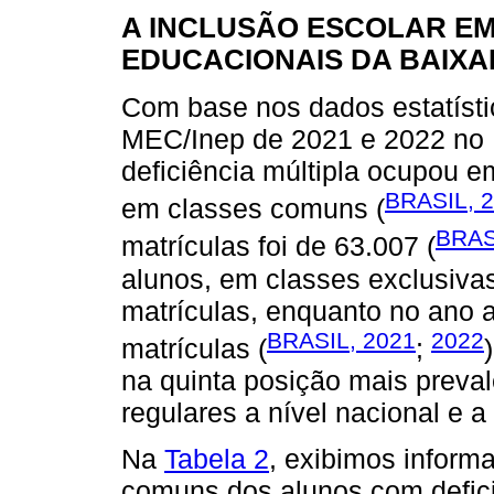
A INCLUSÃO ESCOLAR E
EDUCACIONAIS DA BAIXA
Com base nos dados estatíst
MEC/Inep de 2021 e 2022 no B
deficiência múltipla ocupou e
BRASIL, 
em classes comuns (
BRAS
matrículas foi de 63.007 (
alunos, em classes exclusiva
matrículas, enquanto no ano 
BRASIL, 2021
2022
matrículas (
;
na quinta posição mais preval
regulares a nível nacional e a
Na
Tabela 2
, exibimos inform
comuns dos alunos com defici