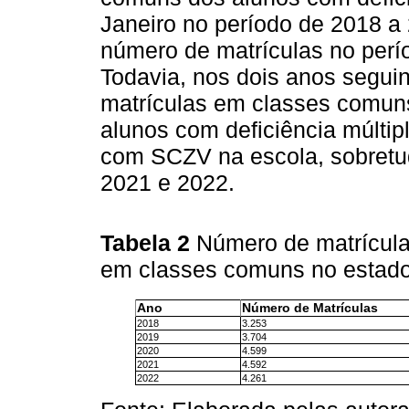
Janeiro no período de 2018 a
número de matrículas no perí
Todavia, nos dois anos segu
matrículas em classes comuns
alunos com deficiência múlti
com SCZV na escola, sobretud
2021 e 2022.
Tabela 2
Número de matrícula
em classes comuns no estado
Ano
Número de Matrículas
2018
3.253
2019
3.704
2020
4.599
2021
4.592
2022
4.261