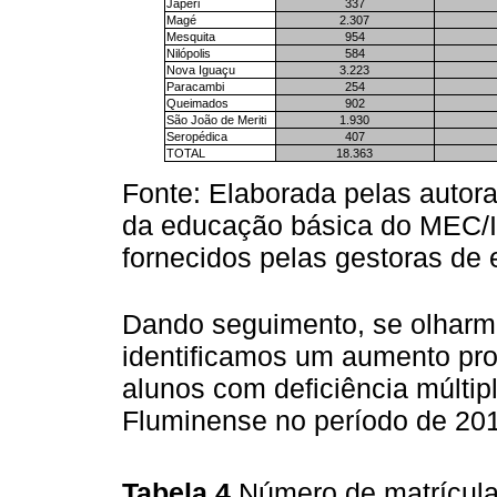
Japeri
337
Magé
2.307
Mesquita
954
Nilópolis
584
Nova Iguaçu
3.223
Paracambi
254
Queimados
902
São João de Meriti
1.930
Seropédica
407
TOTAL
18.363
Fonte: Elaborada pelas autor
da educação básica do MEC/I
fornecidos pelas gestoras de
Dando seguimento, se olharm
identificamos um aumento pro
alunos com deficiência múlti
Fluminense no período de 201
Tabela 4
Número de matrícula