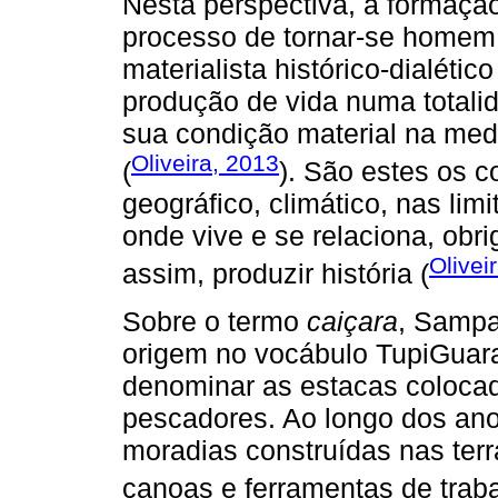
Nesta perspectiva, a formaçã
processo de tornar-se homem 
materialista histórico-dialéti
produção de vida numa totali
sua condição material na medi
Oliveira, 2013
(
). São estes os c
geográfico, climático, nas limi
onde vive e se relaciona, obri
Olivei
assim, produzir história (
Sobre o termo
caiçara
, Sampa
origem no vocábulo TupiGuaran
denominar as estacas colocad
pescadores. Ao longo dos an
moradias construídas nas terr
canoas e ferramentas de traba