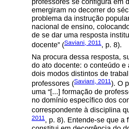
professores se configura em 
emergiram no decorrer do séc
problema da instrução popular.
nacional de ensino, colocando 
de se dar uma resposta instit
Saviani, 2011
docente” (
, p. 8).
Na procura dessa resposta, su
do ato docente: o conteúdo e
dois modos distintos de traba
Saviani, 2011
professores (
). O 
uma “[...] formação de profess
no domínio específico dos co
correspondente à disciplina qu
2011
, p. 8). Entende-se que a
constitui em decorrência do 