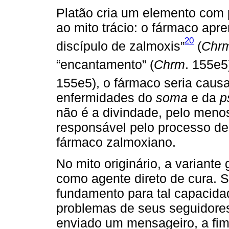
Platão cria um elemento com p
ao mito trácio: o fármaco apr
20
discípulo de zalmoxis”
(
Chr
“encantamento” (
Chrm
. 155e5
155e5), o fármaco seria causa
enfermidades do
soma
e da
p
não é a divindade, pelo meno
responsável pelo processo d
fármaco zalmoxiano.
No mito originário, a variante
como agente direto de cura. 
fundamento para tal capacida
problemas de seus seguidores
enviado um mensageiro, a fi