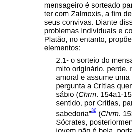
mensageiro é sorteado para
ter com Zalmoxis, a fim d
seus convivas. Diante dis
problemas individuais e c
Platão, no entanto, propõ
elementos:
2.1- o sorteio do mens
mito originário, perde,
amoral e assume uma m
pergunta a Crítias que
sábio (
Chrm
. 154a1-15
sentido, por Crítias, p
36
sabedoria”
(
Chrm
. 1
Sócrates, posteriorme
jovem não é bela, port