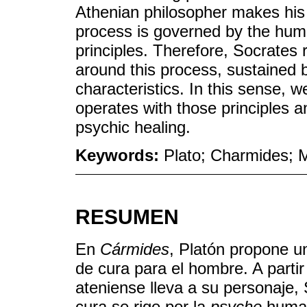
Athenian philosopher makes his 
process is governed by the hu
principles. Therefore, Socrates 
around this process, sustained b
characteristics. In this sense, w
operates with those principles 
psychic healing.
Keywords:
Plato; Charmides; M
RESUMEN
En
Cármides
, Platón propone un
de cura para el hombre. A partir 
ateniense lleva a su personaje,
cura se rige por la
psyche
humana