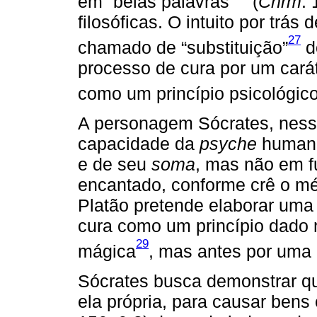
em “belas palavras”
(
Chrm
.
filosóficas. O intuito por trás
27
chamado de “substituição”
d
processo de cura por um caráte
como um princípio psicológic
A personagem Sócrates, nesse 
capacidade da
psyche
humana 
e de seu
soma
, mas não em 
encantado, conforme crê o méd
Platão pretende elaborar uma 
cura como um princípio dado 
29
mágica
, mas antes por uma 
Sócrates busca demonstrar q
ela própria, para causar ben