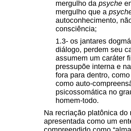
mergulho da
psyche
em
mergulho que a
psych
autoconhecimento, não
consciência;
1.3- os jantares dogmá
diálogo, perdem seu c
assumem um caráter fil
pressupõe interna e na
fora para dentro, como
como auto-compreensã
psicossomática no gra
homem-todo.
Na recriação platônica do 
apresentada como um ente 
compreendido como “alma”