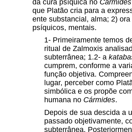
da cura psíquica no
Cármides
que Platão cria para a expre
ente substancial, alma; 2) or
psíquicos, mentais.
1- Primeiramente temos de
ritual de Zalmoxis analisa
subterrânea; 1.2- a
kataba
cumprem, conforme a vari
função objetiva. Compreen
lugar, perceber como Pla
simbólica e os propõe com
humana no
Cármides
.
Depois de sua descida a u
passado objetivamente, c
subterrânea. Posteriorment