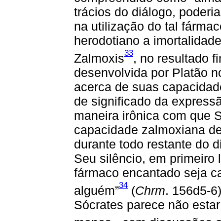
trácios do diálogo, poderi
na utilização do tal fármac
herodotiano a imortalidad
33
Zalmoxis
, no resultado f
desenvolvida por Platão n
acerca de suas capacidad
de significado da expres
maneira irônica com que Só
capacidade zalmoxiana de c
durante todo restante do 
Seu silêncio, em primeiro 
fármaco encantado seja ca
34
alguém”
(
Chrm
. 156d5-6
Sócrates parece não esta