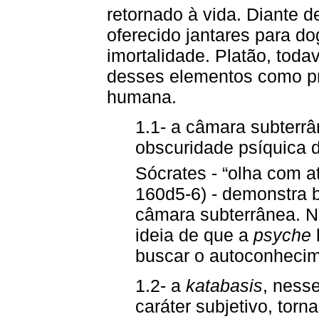
retornado à vida. Diante de
oferecido jantares para d
imortalidade. Platão, toda
desses elementos como pri
humana.
1.1- a câmara subterrâ
obscuridade psíquica 
Sócrates - “olha com a
160d5-6) - demonstra 
câmara subterrânea. Ne
ideia de que a
psyche
buscar o autoconhecim
1.2- a
katabasis
, ness
caráter subjetivo, torn