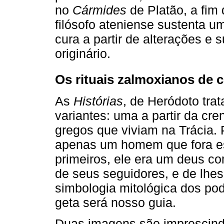
no
Cármides
de Platão, a fi
filósofo ateniense sustenta u
cura a partir de alterações e 
originário.
Os rituais zalmoxianos de 
As
Histórias
, de Heródoto tra
variantes: uma a partir da cre
gregos que viviam na Trácia. 
apenas um homem que fora es
primeiros, ele era um deus c
de seus seguidores, e de lhes 
simbologia mitológica dos pod
geta será nosso guia.
Duas imagens são imprescindív