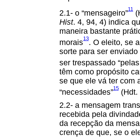
11
2.1- o “mensageiro”
(
Hist
. 4, 94, 4) indica q
maneira bastante prátic
13
morais
. O eleito, se
sorte para ser enviado
ser trespassado “pelas
têm como propósito ca
se que ele vá ter com a
15
“necessidades”
(Hdt.
2.2- a mensagem transm
recebida pela divinda
da recepção da mensag
crença de que, se o ele