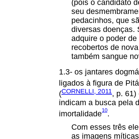
(pois o candidato d
seu desmembrament
pedacinhos, que são
diversas doenças.
adquire o poder de
recobertos de nova
também sangue nov
1.3- os jantares dogmá
ligados à figura de Pit
CORNELLI, 2011
(
, p. 61
indicam a busca pela 
10
imortalidade
.
Com esses três ele
as imagens míticas