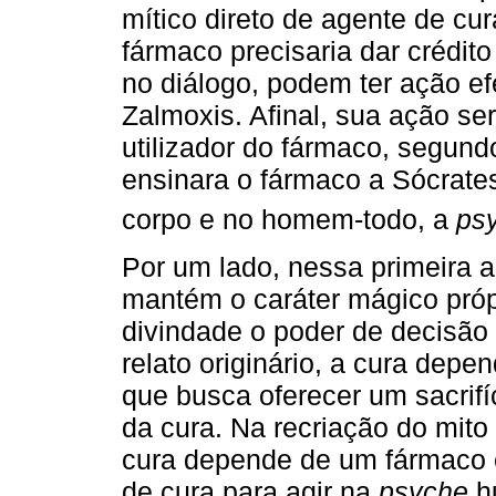
mítico direto de agente de cur
fármaco precisaria dar crédit
no diálogo, podem ter ação ef
Zalmoxis. Afinal, sua ação se
utilizador do fármaco, segund
ensinara o fármaco a Sócrate
corpo e no homem-todo, a
ps
Por um lado, nessa primeira a
mantém o caráter mágico própri
divindade o poder de decisão
relato originário, a cura depe
que busca oferecer um sacrifí
da cura. Na recriação do mito 
cura depende de um fármaco 
de cura para agir na
psyche
h