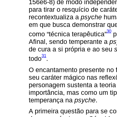
156e6-8) de modo independen
para tirar o resquício de car
recontextualiza a
psyche
huma
em que busca demonstrar que
30
como “técnica terapêutica”
p
Afinal, sendo temperante a
ps
de cura a si própria e ao seu
31
todo
.
O encantamento presente no f
seu caráter mágico nas reflex
personagem sustenta a teori
importância, mas como um tipo
temperança na
psyche
.
A primeira questão para se co