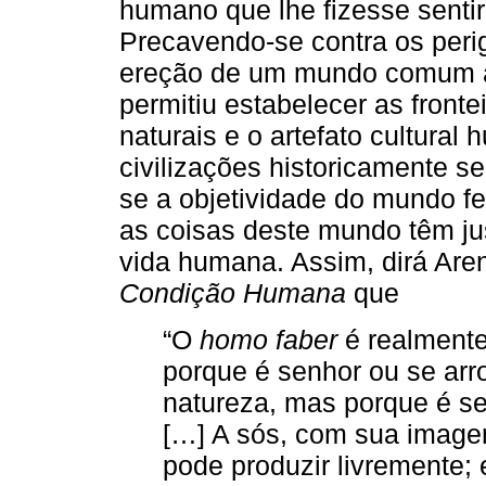
humano que lhe fizesse senti
Precavendo-se contra os perig
ereção de um mundo comum a 
permitiu estabelecer as front
naturais e o artefato cultural
civilizações historicamente s
se a objetividade do mundo 
as coisas deste mundo têm jus
vida humana. Assim, dirá Are
Condição Humana
que
“O
homo faber
é realmente
porque é senhor ou se arr
natureza, mas porque é s
[…] A sós, com sua imagem
pode produzir livremente;