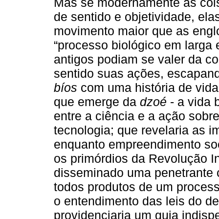
Mas se modernamente as coi
de sentido e objetividade, el
movimento maior que as engl
“processo biológico em larga 
antigos podiam se valer da c
sentido suas ações, escapand
bíos
com uma história de vida 
que emerge da
dzoé
- a vida 
entre a ciência e a ação sobr
tecnologia; que revelaria as i
enquanto empreendimento soci
os primórdios da Revolução In
disseminado uma penetrante c
todos produtos de um process
o entendimento das leis do d
providenciaria um guia indis