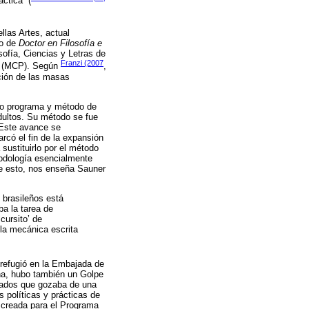
ctica” (
llas Artes, actual
lo de
Doctor en Filosofía e
ofía, Ciencias y Letras de
Franzi (2007
ar (MCP). Según
,
ación de las masas
sto programa y método de
dultos. Su método se fue
. Este avance se
rcó el fin de la expansión
sustituirlo por el método
todología esencialmente
re esto, nos enseña Sauner
 brasileños está
ba la tarea de
cursito’ de
la mecánica escrita
se refugió en la Embajada de
ana, hubo también un Golpe
stados que gozaba de una
 políticas y prácticas de
 creada para el Programa