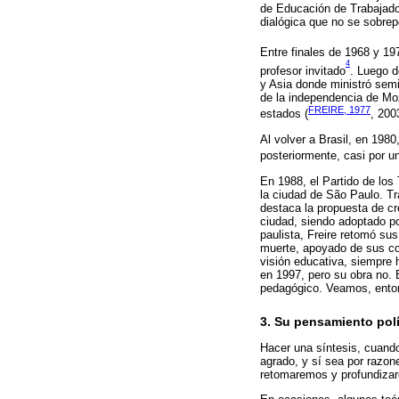
de Educación de Trabajador
dialógica que no se sobrep
Entre finales de 1968 y 19
4
profesor invitado
. Luego d
y Asia donde ministró sem
de la independencia de Moz
FREIRE, 1977
estados (
, 200
Al volver a Brasil, en 198
posteriormente, casi por 
En 1988, el Partido de los
la ciudad de São Paulo. Tr
destaca la propuesta de cr
ciudad, siendo adoptado po
paulista, Freire retomó s
muerte, apoyado de sus con
visión educativa, siempre h
en 1997, pero su obra no.
pedagógico. Veamos, enton
3. Su pensamiento pol
Hacer una síntesis, cuando
agrado, y sí sea por razon
retomaremos y profundiza