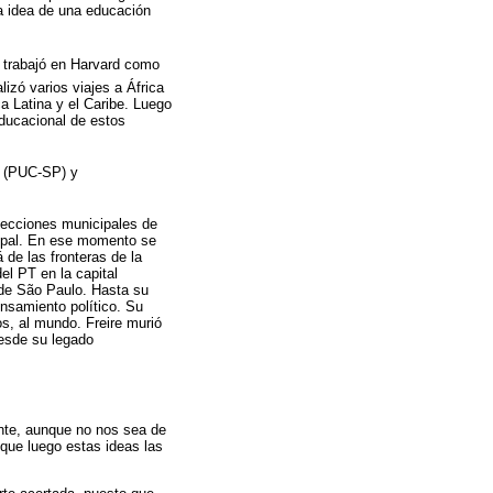
la idea de una educación
, trabajó en Harvard como
izó varios viajes a África
 Latina y el Caribe. Luego
educacional de estos
lo (PUC-SP) y
elecciones municipales de
cipal. En ese momento se
de las fronteras de la
el PT en la capital
 de São Paulo. Hasta su
nsamiento político. Su
os, al mundo. Freire murió
desde su legado
ante, aunque no nos sea de
 que luego estas ideas las