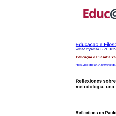
Educação e Filoso
versão impressa
ISSN
0102
Educação e Filosofia vo
https://doi.org/10.14393/revedf
Reflexiones sobre
metodología, una p
Reflections on Paulo