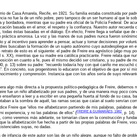
arrio de Casa Amarela, Recife, en 1921. Su familia estaba constituida por pad
ncia no fue la de un niño pobre, pero tampoco de un ser humano al que le so
a y bordadora, mientras que su padre era oficial de la Policía Federal. De acu
cación basada en el amor, el respeto y la confianza. Nuestro autor recuerda c
todas éstas basadas en el diálogo. En efecto, Freire llega a señalar que de e
su práctica amorosa. La voz y las manos de sus padres nunca fueron sinónimo 
iño y al incentivo para aprender a pensar, actuar y tomar decisiones por volunt
dres buscaban la formación de un sujeto autónomo cuyo autodespliegue en 
retrato de esto es el siguiente: el padre de Freire era agnóstico (algo muy 
 s. XX), mientras que su madre era católica practicante. Freire relata que nu
osición en cuanto a fe, pues él mismo decidió ser cristiano, y su padre de 
980, p. 13) sobre su padre: “recuerdo todavía hoy con qué cariño me escuchó c
. En concreto, sus progenitores lo educaron con el objetivo de que por sí m
nocimiento y comprensión. Instancia que con los años sería de suyo relevan
era algo más directa a la propuesta político-pedagógica de Freire, debemos
eire fue un niño alfabetizado por sus padres, y de una manera muy poco conv
 enseñaron a leer y a escribir en una pequeña huerta al fondo de su casa, ba
aban a la sombra de aquél, las ramas secas que caían al suelo servían como 
dice Freire que “ellos me alfabetizaron partiendo de mis palabras, palabras de
FREIRE & GUIMARÃES, 1982
i experiencia, y no las palabras de ellos” (
, p. 14)
, como veremos más adelante, se tornarían clave en la construcción y fund
ue la alfabetización fue hecha a partir de las propias palabras de Freire, voc
xistenciales suyas, no dadas.
s de infancia de este autor son las de un niño alegre, aunque no falto de prob