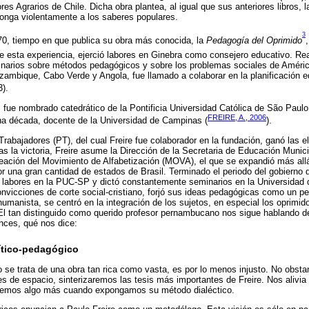
es Agrarios de Chile. Dicha obra plantea, al igual que sus anteriores libros, 
onga violentamente a los saberes populares.
3
70, tiempo en que publica su obra más conocida, la
Pedagogía del Oprimido
e esta experiencia, ejerció labores en Ginebra como consejero educativo. Real
inarios sobre métodos pedagógicos y sobre los problemas sociales de América
ambique, Cabo Verde y Angola, fue llamado a colaborar en la planificación 
3).
0, fue nombrado catedrático de la Pontificia Universidad Católica de São Pau
FREIRE, A., 2006
una década, docente de la Universidad de Campinas (
).
 Trabajadores (PT), del cual Freire fue colaborador en la fundación, ganó las 
as la victoria, Freire asume la Dirección de la Secretaria de Educación Muni
eación del Movimiento de Alfabetización (MOVA), el que se expandió más allá 
r una gran cantidad de estados de Brasil. Terminado el periodo del gobierno d
us labores en la PUC-SP y dictó constantemente seminarios en la Universidad
vicciones de corte social-cristiano, forjó sus ideas pedagógicas como un pe
umanista, se centró en la integración de los sujetos, en especial los oprimid
 El tan distinguido como querido profesor pernambucano nos sigue hablando 
ces, qué nos dice:
ítico-pedagógico
 se trata de una obra tan rica como vasta, es por lo menos injusto. No obst
es de espacio, sinterizaremos las tesis más importantes de Freire. Nos alivia
remos algo más cuando expongamos su método dialéctico.