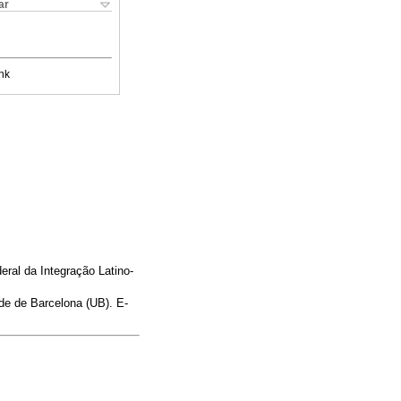
ar
nk
ral da Integração Latino-
de de Barcelona (UB). E-