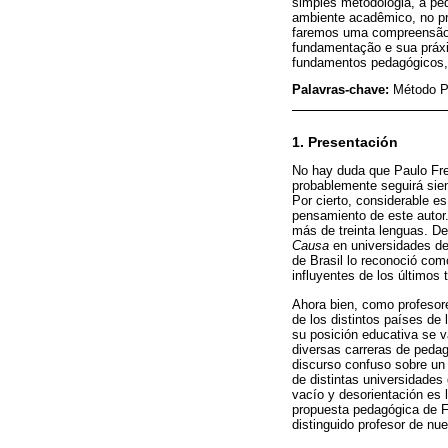
simples metodologia, a ped
ambiente acadêmico, no pr
faremos uma compreensão c
fundamentação e sua práxi
fundamentos pedagógicos, f
Palavras-chave:
Método Pa
1. Presentación
No hay duda que Paulo Frei
probablemente seguirá sien
Por cierto, considerable es
pensamiento de este autor.
más de treinta lenguas. De
Causa
en universidades de 
de Brasil lo reconoció com
influyentes de los últimos
Ahora bien, como profesore
de los distintos países de 
su posición educativa se v
diversas carreras de pedag
discurso confuso sobre un
de distintas universidades
vacío y desorientación es 
propuesta pedagógica de Fr
distinguido profesor de nu