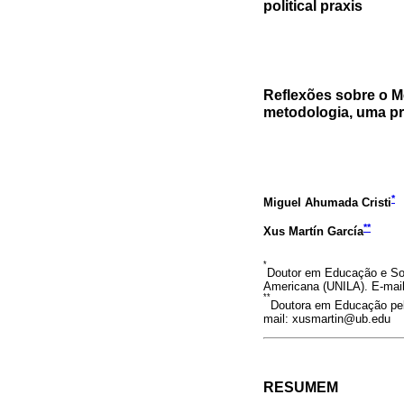
political praxis
Reflexões sobre o M
metodologia, uma prá
*
Miguel Ahumada Cristi
**
Xus Martín García
*
Doutor em Educação e Soc
Americana (UNILA). E-mail:
**
Doutora em Educação pela
mail: xusmartin@ub.edu
RESUMEM