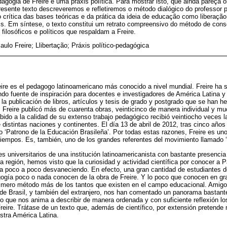
agogia de Freire é uma práxis política. Para mostrar isto, que ainda pareça o
esente texto descreveremos e refletiremos o método dialógico do professor 
rítica das bases teóricas e da prática da ideia de educação como liberação
s. Em síntese, o texto constitui um retrato compreensivo do método de cons
ilosóficos e políticos que respaldam a Freire.
ulo Freire; Llibertação; Práxis político-pedagógica
re es el pedagogo latinoamericano más conocido a nivel mundial. Freire ha s
do fuente de inspiración para docentes e investigadores de América Latina y
 la publicación de libros, artículos y tesis de grado y postgrado que se han h
 Freire publicó más de cuarenta obras, veinticinco de manera individual y m
bido a la calidad de su extenso trabajo pedagógico recibió veintiocho veces l
distintas naciones y continentes. El día 13 de abril de 2012, tras cinco años
o ‘Patrono de la Educación Brasileña’. Por todas estas razones, Freire es u
 tiempos. Es, también, uno de los grandes referentes del movimiento llamado 
s universitarios de una institución latinoamericanista con bastante presencia
la región, hemos visto que la curiosidad y actividad científica por conocer a 
a poco a poco desvaneciendo. En efecto, una gran cantidad de estudiantes de
ogía poco o nada conocen de la obra de Freire. Y lo poco que conocen en gra
 mero método más de los tantos que existen en el campo educacional. Amigo
 de Brasil, y también del extranjero, nos han comentado un panorama bastant
lo que nos anima a describir de manera ordenada y con suficiente reflexión l
eire. Trátase de un texto que, además de científico, por extensión pretende m
estra América Latina.