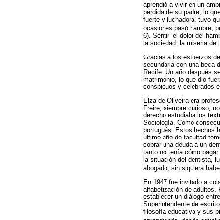
aprendió a vivir en un ambi
pérdida de su padre, lo qu
fuerte y luchadora, tuvo q
ocasiones pasó hambre, per
6). Sentir ‘el dolor del h
la sociedad: la miseria de 
Gracias a los esfuerzos de
secundaria con una beca de
Recife. Un año después se 
matrimonio, lo que dio fue
conspicuos y celebrados 
Elza de Oliveira era profe
Freire, siempre curioso, n
derecho estudiaba los tex
Sociología. Como consecue
portugués. Estos hechos h
último año de facultad tom
cobrar una deuda a un dent
tanto no tenía cómo pagar
la situación del dentista,
abogado, sin siquiera haber
En 1947 fue invitado a col
alfabetización de adultos.
establecer un diálogo entr
Superintendente de escrito
filosofía educativa y sus 