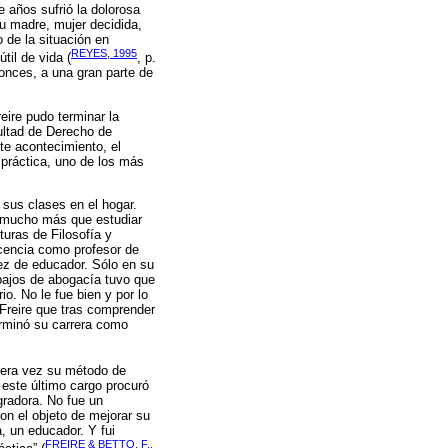
e años sufrió la dolorosa
Su madre, mujer decidida,
 de la situación en
REYES, 1995
il de vida (
, p.
tonces, a una gran parte de
eire pudo terminar la
ultad de Derecho de
te acontecimiento, el
 práctica, uno de los más
 sus clases en el hogar.
ue mucho más que estudiar
uras de Filosofía y
cencia como profesor de
ez de educador. Sólo en su
abajos de abogacía tuvo que
o. No le fue bien y por lo
Freire que tras comprender
erminó su carrera como
imera vez su método de
este último cargo procuró
gradora. No fue un
on el objeto de mejorar su
, un educador. Y fui
FREIRE & BETTO, F.,