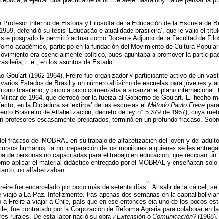
época, a ejercer una práctica de la no me alejé hasta hoy: la de pensar la prá
 Profesor Interino de Historia y Filosofía de la Educación de la Escuela de Be
959, defendió su tesis ‘Educação e atualidade brasileira’, que le valió el títu
ste posgrado le permitió actuar como Docente Adjunto de la Facultad de Filos
 Como académico, participó en la fundación del Movimiento de Cultura Popul
 movimiento era esencialmente político, pues apuntaba a promover la particip
asileña, i. e., en los asuntos de Estado.
o Goulart (1962-1964), Freire fue organizador y participante activo de un va
 varios Estados de Brasil y un número altísimo de escuelas para jóvenes y a
rritorio brasileño, y poco a poco comenzaba a alcanzar el plano internacional
Militar de 1964, que derrocó por la fuerza al Gobierno de Goulart. El hecho ma
ecto, en la Dictadura se ‘extirpa’ de las escuelas el
Método Paulo Freire
para 
to Brasileiro de Alfabetización, decreto de ley n° 5.379 de 1967), cuya me
on profesores escasamente preparados, terminó en un profundo fracaso. Sob
el fracaso del MOBRAL en su trabajo de alfabetización del joven y del adulto
ecursos humanos: la no preparación de los monitores a quienes se les entrega
aba de personas no capacitadas para el trabajo en educación, que recibían un ‘
mo aplicar el material didáctico entregado por el MOBRAL y enseñaban solo 
 tanto, no alfabetizaban.
2
Freire fue encarcelado por poco más de setenta días
. Al salir de la cárcel, 
 viajó a La Paz. Infelizmente, tras apenas dos semanas en la capital bolivi
gó a Freire a viajar a Chile, país que en ese entonces era uno de los pocos e
le, fue contratado por la Corporación de Reforma Agraria para colaborar en las
res rurales. De esta labor nació su obra
¿Extensión o Comunicación?
(1968),