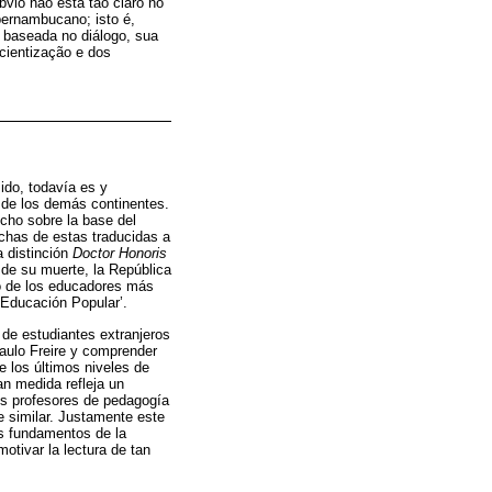
bvio não está tão claro no
pernambucano; isto é,
 baseada no diálogo, sua
cientização e dos
ido, todavía es y
 de los demás continentes.
echo sobre la base del
uchas de estas traducidas a
a distinción
Doctor Honoris
 de su muerte, la República
no de los educadores más
‘Educación Popular’.
 de estudiantes extranjeros
Paulo Freire y comprender
 los últimos niveles de
n medida refleja un
s profesores de pedagogía
e similar. Justamente este
os fundamentos de la
otivar la lectura de tan