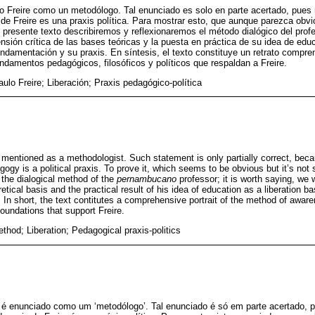
o Freire como un metodólogo. Tal enunciado es solo en parte acertado, pues
de Freire es una praxis política. Para mostrar esto, que aunque parezca obvio
presente texto describiremos y reflexionaremos el método dialógico del pro
sión crítica de las bases teóricas y la puesta en práctica de su idea de edu
undamentación y su praxis. En síntesis, el texto constituye un retrato compr
undamentos pedagógicos, filosóficos y políticos que respaldan a Freire.
ulo Freire; Liberación; Praxis pedagógico-política
mentioned as a methodologist. Such statement is only partially correct, bec
ogy is a political praxis. To prove it, which seems to be obvious but it’s not so
n the dialogical method of the
pernambucano
professor; it is worth saying, we w
tical basis and the practical result of his idea of education as a liberation ba
 In short, the text contitutes a comprehensive portrait of the method of awar
foundations that support Freire.
thod; Liberation; Pedagogical praxis-politics
 é enunciado como um ‘metodólogo’. Tal enunciado é só em parte acertado, 