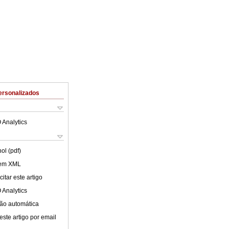
ersonalizados
 Analytics
ol (pdf)
 em XML
itar este artigo
 Analytics
ão automática
este artigo por email