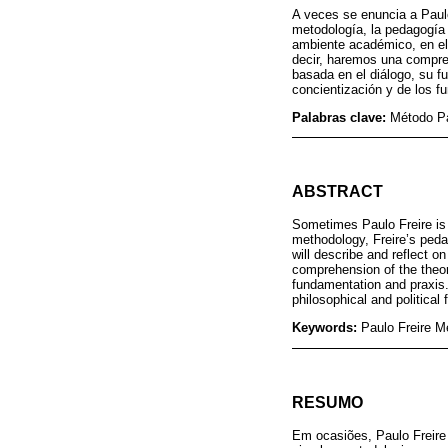
A veces se enuncia a Paul
metodología, la pedagogía 
ambiente académico, en el 
decir, haremos una compren
basada en el diálogo, su f
concientización y de los f
Palabras clave:
Método Pa
ABSTRACT
Sometimes Paulo Freire is 
methodology, Freire’s pedag
will describe and reflect o
comprehension of the theore
fundamentation and praxis.
philosophical and political 
Keywords:
Paulo Freire Me
RESUMO
Em ocasiões, Paulo Freire