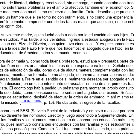
ente de libertad, diálogo y creatividad; sin embargo, cuando contaba con trec
e no solo traería problemas en el ámbito afectivo, también en el económico. 
ue mantener con muchísimo esfuerzo a la familia. Freire describe que producto
o un hambre que él se tomó no con sufrimiento, sino como una experiencia út
ambre’ le permitió comprender uno de los tantos males que aquejaba, en ese en
los oprimidos.
 su valiente madre, quien luchó codo a codo por la educación de sus hijos, Fr
 estudios. Más tarde, a los veintidós, ingresó a estudiar abogacía en la Fac
casó con Elza de Oliveira, con quien tuvo cinco hijos. Y es precisamente es
rza a la idea del Paulo Freire que nos hacemos: el abogado que se hizo, en la
educadores de América Latina y el mundo. Veamos:
sora de primaria y, como toda buena profesora, estudiaba y preparaba parte de
o tardó en comenzar a ‘robar’ los libros de su esposa para leerlos. Señala q
tos de educación de ella, obras que de alguna manera complementaba con lect
ncia, mientras se formaba como abogado, se animó a ejercer labores de do
acían dudar a Freire en el sentido de si realmente deseaba ser abogado en v
ó la decisión, en un caso interesante de rescatar: en uno de sus primeros tr
ista. El odontólogo había pedido un préstamo para montar su propio consultori
 lo que debía; como consecuencia, le serían embargados sus bienes. Señala 
 luego de escucharlo, desistió de efectuar la orden de embargo. Y ahí mismo t
FREIRE, 2007
la iniciado (
, p. 15). No obstante, sí egresó de la facultad.
aborar en el SESI (Servicio Social de la Industria) y empezó a aplicar por pr
 Rápidamente fue nombrado Director y luego ascendido a Superintendente. En 
e las familias y los alumnos, con el objeto de abarcar una educación más inte
rio, pues mantuvo constantes encuentros con las familias y los estudiantes c
prácticas pedagógicas. Comenta: “así fue como me fui haciendo, en la práctica