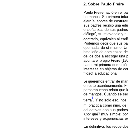
2. Sobre Paulo Freire
Paulo Freire nació en el b
hermanos. Su primera infa
ejercía labores de costurer
sus padres recibió una edu
enseñanzas de sus padres, 
diálogo’, su relevancia y 
contrario, equivalen al car
Podemos decir que sus pa
que nada, de sí mismo. Un 
brasileña de comienzos del
de los dos a escoger una p
apunta el propio Freire (1
hacer mi primera comunión”
intereses en objetos de co
filosofía educacional.
Si queremos entrar de man
en este acontecimiento: Fr
pernambucano relata que le
de mangos. Cuando se sent
1
tierra
. Y no solo eso, nos 
mi práctica como niño, de m
educativas con sus padres
¿por qué? muy simple: porq
intereses y experiencias e
En definitiva, los recuerdo