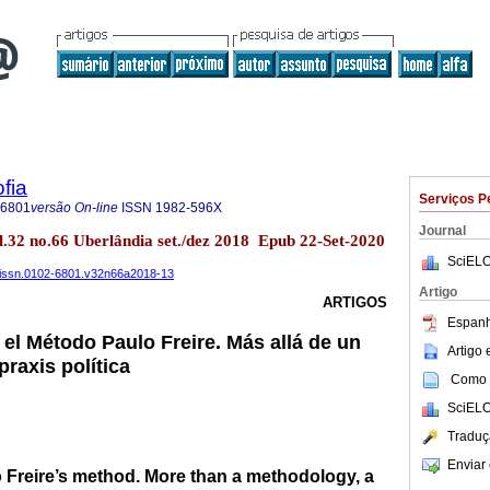
fia
Serviços P
-6801
versão On-line
ISSN
1982-596X
Journal
l.32 no.66 Uberlândia set./dez 2018 Epub 22-Set-2020
SciELO
il.issn.0102-6801.v32n66a2018-13
Artigo
ARTIGOS
Espanh
 el Método Paulo Freire. Más allá de un
Artigo
raxis política
Como c
SciELO
Traduç
Enviar 
 Freire’s method. More than a methodology, a