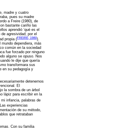
re, madre y cuatro
braba, pues su madre
erdo a Freire (1980), de
on bastante cariño las
llos aprendió ‘qué es el
de agresividad; por el
FREIRE, 1980
ad propia (
).
el mundo dependiera, más
poco común en la sociedad
nca fue forzado por ninguno
modo alguno se opuso. Nos
uando le dije que quería
ismo transformara sus
te en su pedagogía y
 necesariamente detenernos
encional. El
jo la sombra de un árbol
lápiz para escribir en la
 mi infancia, palabras de
. Las experiencias
amentación de su método,
ablos que retrataban
lemas. Con su familia