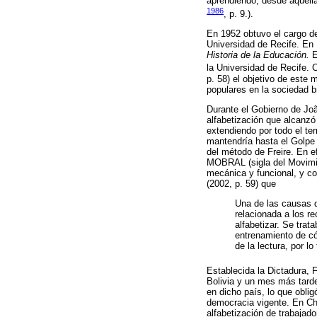
aprendiendo, desde aquella 
1986
, p. 9.).
En 1952 obtuvo el cargo de
Universidad de Recife. En 1
Historia de la Educación.
E
la Universidad de Recife.
p. 58) el objetivo de este
populares en la sociedad br
Durante el Gobierno de Joã
alfabetización que alcanzó
extendiendo por todo el te
mantendría hasta el Golpe 
del método de Freire. En ef
MOBRAL (sigla del Movimien
mecánica y funcional, y c
(2002, p. 59) que
Una de las causas d
relacionada a los r
alfabetizar. Se trat
entrenamiento de có
de la lectura, por lo
Establecida la Dictadura, 
Bolivia y un mes más tarde
en dicho país, lo que obli
democracia vigente. En Chi
alfabetización de trabajado