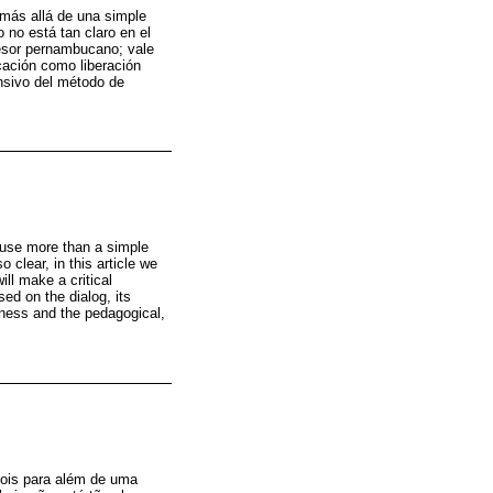
 más allá de una simple
 no está tan claro en el
fesor pernambucano; vale
cación como liberación
ensivo del método de
ause more than a simple
 clear, in this article we
ill make a critical
sed on the dialog, its
eness and the pedagogical,
pois para além de uma