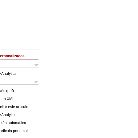
Personalizados
 Analytics
ués (pdf)
lo en XML
itar este artículo
 Analytics
ción automática
articulo por email