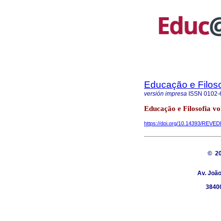
Educação e Filoso
versión impresa
ISSN
0102-
Educação e Filosofia vo
https://doi.org/10.14393/REVED
© 2
Av. João
38400