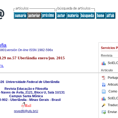
fia
Servicios 
6801
versión On-line
ISSN
1982-596x
Revista
l.29 no.57 Uberlândia enero/jun. 2015
SciELO
FIL
Articulo
Portug
026
Universidade Federal de Uberlândia
Articu
Revista Educação e Filosofia
Como c
 Naves de Ávila, 2121, Bloco U, Sala 1U131
Campus Santa Mônica
SciELO
-902 - Uberlândia - Minas Gerais - Brasil
Traduc
revedfil@ufu.brU
Enviar 