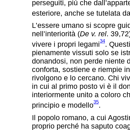
perseguiti, più che dall’appa
esteriore, anche se tutelata dal
L’essere umano si scopre guida
nell’interiorità (
De v. rel
. 39,72
34
vivere i propri legami
. Questi
pienamente vissuti solo se ist
donandosi, non perde niente d
conforta, sostiene e riempie i
rivolgono e lo cercano. Chi vi
in cui al primo posto vi è il do
interiormente unito a coloro ch
35
principio e modello
.
Il popolo romano, a cui Agosti
proprio perché ha saputo coagu