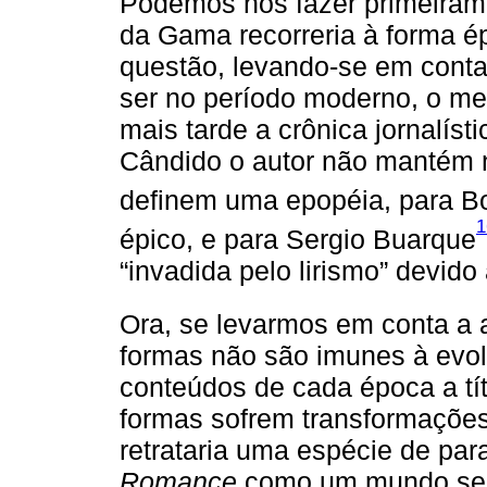
Podemos nos fazer primeiram
da Gama recorreria à forma é
questão, levando-se em conta
ser no período moderno, o me
mais tarde a crônica jornalís
Cândido o autor não mantém 
definem uma epopéia, para B
1
épico, e para Sergio Buarque
“invadida pelo lirismo” devido
Ora, se levarmos em conta a 
formas não são imunes à evol
conteúdos de cada época a tít
formas sofrem transformações
retrataria uma espécie de par
Romance
como um mundo sem 