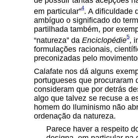
de possuir tantas acepções n
4
em particular”
. A dificuldade
ambíguo o significado do term
partilhada também, por exempl
5
“natureza” da
Enciclopédie
, 
formulações racionais, cientí
preconizadas pelo movimento 
Calafate nos dá alguns exempl
portugueses que procuraram d
consideram que por detrás des
algo que talvez se recuse a e
homem do Iluminismo não abr
ordenação da natureza.
Parece haver a respeito d
designa, em particular na 