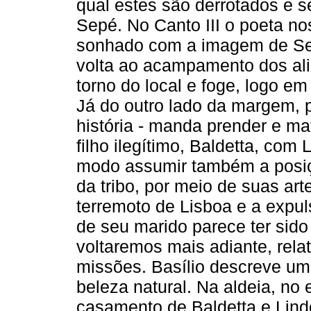
qual estes são derrotados e s
Sepé. No Canto III o poeta n
sonhado com a imagem de Sepé
volta ao acampamento dos ali
torno do local e foge, logo em
Já do outro lado da margem, p
história - manda prender e m
filho ilegítimo, Baldetta, co
modo assumir também a posição
da tribo, por meio de suas art
terremoto de Lisboa e a expul
de seu marido parece ter sido
voltaremos mais adiante, rela
missões. Basílio descreve um
beleza natural. Na aldeia, no
casamento de Baldetta e Lind