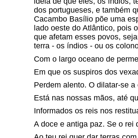
idéia de que eles, os índios,
dos portugueses, e também q
Cacambo Basílio põe uma esp
lado oeste do Atlântico, poi
que afetam esses povos, sejam
terra - os índios - ou os colo
Com o largo oceano de perme
Em que os suspiros dos vexa
Perdem alento. O dilatar-se a
Está nas nossas mãos, até q
Informados os reis nos restit
A doce e antiga paz. Se o rei
Ao teu rei quer dar terras co