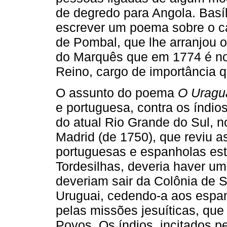
de degredo para Angola. Basí
escrever um poema sobre o ca
de Pombal, que lhe arranjou o
do Marquês que em 1774 é no
Reino, cargo de importância 
O assunto do poema
O Uragu
e portuguesa, contra os índio
do atual Rio Grande do Sul, n
Madrid (de 1750), que reviu as
portuguesas e espanholas est
Tordesilhas, deveria haver uma
deveriam sair da Colônia de 
Uruguai, cedendo-a aos espan
pelas missões jesuíticas, qu
Povos. Os índios, incitados p