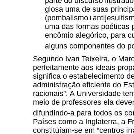
parte do discurso ilustra
glosa uma de suas princip
(pombalismo+antijesuitis
uma das formas poéticas pr
encômio alegórico, para cu
alguns componentes do p
Segundo Ivan Teixeira, o Ma
perfeitamente aos ideais prop
significa o estabelecimento 
administração eficiente do Es
racionais”. A Universidade te
meio de professores ela dever
difundindo-a para todos os c
Países como a Inglaterra, a F
constituíam-se em “centros ir