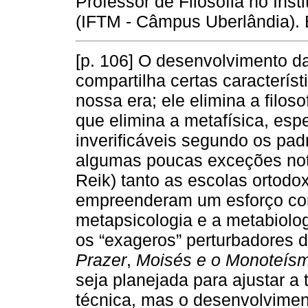
Professor de Filosofia no Inst
(IFTM - Câmpus Uberlândia). 
[p. 106] O desenvolvimento da
compartilha certas característ
nossa era; ele elimina a filos
que elimina a metafísica, esp
inverificáveis segundo os pad
algumas poucas exceções not
Reik) tanto as escolas ortodox
empreenderam um esforço cor
metapsicologia e a metabiolog
os “exageros” perturbadores 
Prazer
,
Moisés e o Monoteís
seja planejada para ajustar a 
técnica, mas o desenvolviment