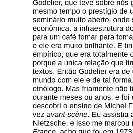
Godelier, que teve sobre nós 
mesmo tempo o prestígio de u
seminário muito aberto, onde s
econômica, a infraestrutura d
para um café tomar para tomar
e ele era muito brilhante. E 
empírico, que era totalmente o
porque a única relação que t
textos. Então Godelier era de
mundo com ele e de tal forma
etnólogo. Mas friamente não 
durante meses ou anos, e fo
descobri o ensino de Michel F
vez
avant-scène
. Eu assistia
Nietzsche, e isso me marcou 
France
, acho que foi em 197