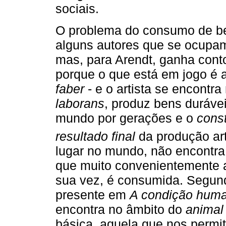
sociais.
O problema do consumo de ben
alguns autores que se ocupam
mas, para Arendt, ganha cont
porque o que está em jogo é 
faber
- e o artista se encontra
laborans
, produz bens duráve
mundo por gerações e o
cons
resultado final
da produção art
lugar no mundo, não encontra
que muito convenientemente a 
sua vez, é consumida. Segund
presente em
A condição hum
encontra no âmbito do
animal
básica, aquela que nos permi