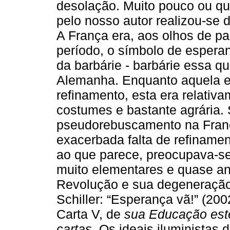
desolação. Muito pouco ou qu
pelo nosso autor realizou-se 
A França era, aos olhos de pa
período, o símbolo de esperan
da barbárie - barbárie essa 
Alemanha. Enquanto aquela e
refinamento, esta era relativ
costumes e bastante agrária.
pseudorebuscamento na Fran
exacerbada falta de refiname
ao que parece, preocupava-se
muito elementares e quase a
Revolução e sua degeneração
Schiller: “Esperança vã!” (200
Carta V, de
sua Educação est
cartas
. Os ideais iluministas