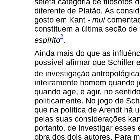
seleta categoria de filósofos
diferente de Platão. As consi
gosto em Kant -
mui
comentad
constituem a última seção de
2
espírito
.
Ainda mais do que as influên
possível afirmar que Schille
de investigação antropológica
inteiramente homem quando jo
quando age, e agir, no sentid
politicamente. No jogo de Schi
que na política de Arendt há u
pelas suas considerações kant
portanto, de investigar esses
obra dos dois autores. Para m