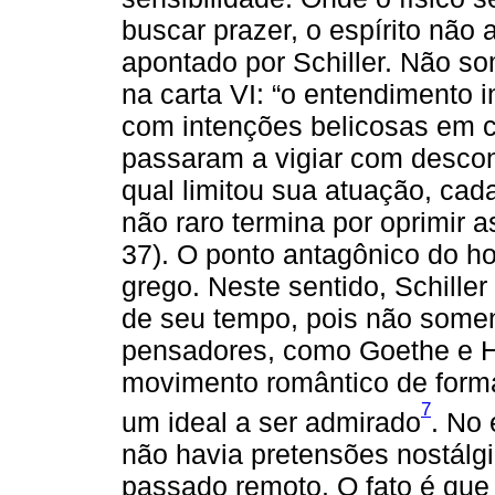
buscar prazer, o espírito não 
apontado por Schiller. Não s
na carta VI: “o entendimento i
com intenções belicosas em c
passaram a vigiar com descon
qual limitou sua atuação, ca
não raro termina por oprimir a
37). O ponto antagônico do 
grego. Neste sentido, Schille
de seu tempo, pois não somen
pensadores, como Goethe e H
movimento romântico de forma 
7
um ideal a ser admirado
. No 
não havia pretensões nostálgi
passado remoto. O fato é que a 