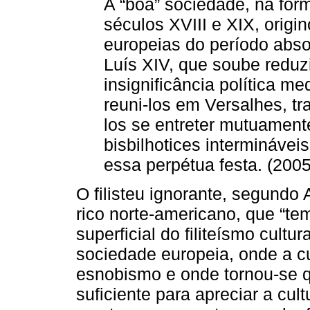
A “boa” sociedade, na fo
séculos XVIII e XIX, orig
europeias do período absol
Luís XIV, que soube reduz
insignificância política m
reuni-los em Versalhes, tr
los se entreter mutuament
bisbilhotices intermináve
essa perpétua festa. (2005
O filisteu ignorante, segundo
rico norte-americano, que “
superficial do filiteísmo cultu
sociedade europeia, onde a cu
esnobismo e onde tornou-se q
suficiente para apreciar a cultu