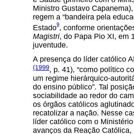
Ministro Gustavo Capanema),
regem a “bandeira pela educaç
9
Estado
, conforme orientaçõe
Magistri
, do Papa Pio XI, em 
juventude.
A presença do líder católico
(1999
, p. 41), “como político 
um regime hierárquico-autorit
do ensino público”. Tal posiçã
sociabilidade ao redor do cam
os órgãos católicos aglutinad
recatolizar a nação. Nesse ca
líder católico com o Ministér
avanços da Reação Católica,