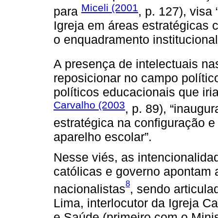
Miceli (2001
para
, p. 127), vis
Igreja em áreas estratégicas 
o enquadramento institucional 
A presença de intelectuais n
reposicionar no campo polític
políticos educacionais que iri
Carvalho (2003
, p. 89), “inaug
estratégica na configuração e 
aparelho escolar”.
Nesse viés, as intencionalida
católicas e governo apontam a
8
nacionalistas
, sendo articula
Lima, interlocutor da Igreja 
e Saúde (primeiro com o Mini