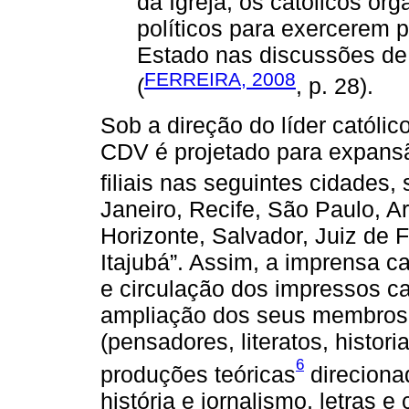
da Igreja, os católicos or
políticos para exercerem 
Estado nas discussões de
FERREIRA, 2008
(
, p. 28).
Sob a direção do líder católi
CDV é projetado para expansão
filiais nas seguintes cidades
Janeiro, Recife, São Paulo, Ar
Horizonte, Salvador, Juiz de F
Itajubá”. Assim, a imprensa c
e circulação dos impressos ca
ampliação dos seus membros e
(pensadores, literatos, histor
6
produções teóricas
direcionad
história e jornalismo, letras e 