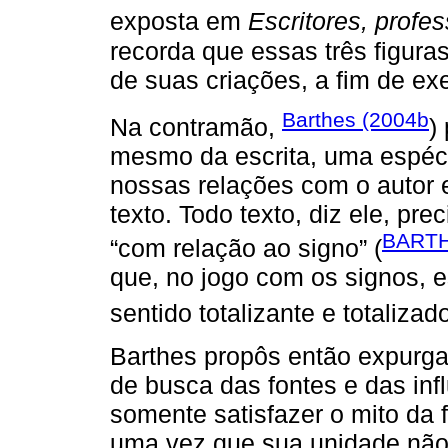
exposta em
Escritores, profe
recorda que essas três figura
de suas criações, a fim de ex
Barthes (2004b
Na contramão,
)
mesmo da escrita, uma espéci
nossas relações com o autor 
texto. Todo texto, diz ele, pr
BARTH
“com relação ao signo” (
que, no jogo com os signos, e
sentido totalizante e totaliza
Barthes propôs então expurg
de busca das fontes e das infl
somente satisfazer o mito da fi
uma vez que sua unidade não