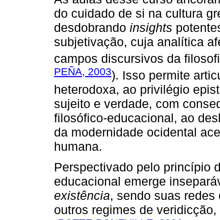
do cuidado de si na cultura g
desdobrando
insights
potente
subjetivação, cuja analítica 
campos discursivos da filosof
PEÑA, 2003
). Isso permite arti
heterodoxa, ao privilégio epi
sujeito e verdade, com conseq
filosófico-educacional, ao des
da modernidade ocidental ace
humana.
Perspectivado pelo princípio 
educacional emerge insepar
existência
, sendo suas redes
outros regimes de veridicção