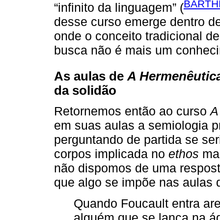
BARTHE
“infinito da linguagem” (
desse curso emerge dentro de 
onde o conceito tradicional de
busca não é mais um conheci
As aulas de
A Hermenêutica
da solidão
Retornemos então ao curso
A
em suas aulas a semiologia p
perguntando de partida se seri
corpos implicada no
ethos
man
não dispomos de uma respost
que algo se impõe nas aulas 
Quando Foucault entra are
alguém que se lança na á