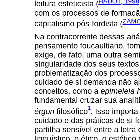
HADOT, 1998
leitura esteticista (
com os processos de formação 
ZAMO
capitalismo pós-fordista (
Na contracorrente dessas aná
pensamento foucaultiano, toma
exige, de fato, uma outra semi
singularidade dos seus textos
problematização dos processo
cuidado de si demanda não 
conceitos, como a
epimeleia 
fundamental cruzar sua anal
1
érgon
filosófico
. Isso import
cuidado e das práticas de si
partilha sensível entre a letra
linguístico, o ético, o estéti