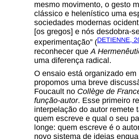
mesmo movimento, o gesto me
clássico e helenístico uma es
sociedades modernas ocidenta
[os gregos] e nós desdobra-s
DETIENNE, 2
experimentação” (
reconhecer que
A Hermenêutic
uma diferença radical.
O ensaio está organizado em 
propomos uma breve discussã
Foucault no
Collège de Franc
função-autor
. Esse primeiro re
interpelação do autor remete 
quem escreve e qual o seu p
longe: quem escreve é o autor
novo sistema de ideias enqu