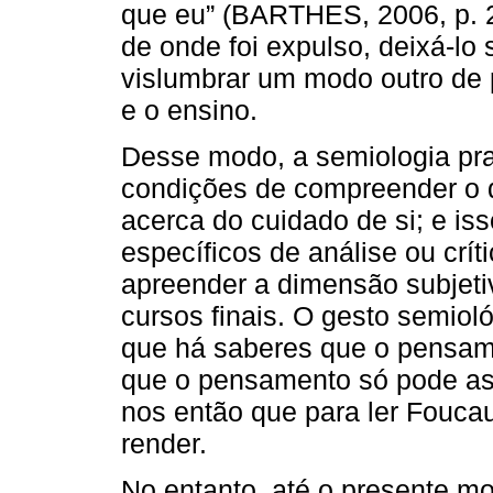
que eu” (BARTHES, 2006, p. 24
de onde foi expulso, deixá-lo s
vislumbrar um modo outro de 
e o ensino.
Desse modo, a semiologia pr
condições de compreender o q
acerca do cuidado de si; e i
específicos de análise ou crít
apreender a dimensão subjet
cursos finais. O gesto semiol
que há saberes que o pensam
que o pensamento só pode ass
nos então que para ler Foucau
render.
No entanto, até o presente m