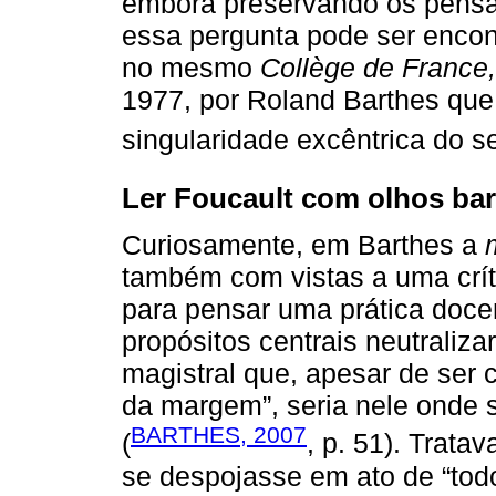
embora preservando os pensa
essa pergunta pode ser encon
no mesmo
Collège de France,
1977, por Roland Barthes que
singularidade excêntrica do s
Ler Foucault com olhos ba
Curiosamente, em Barthes a
também com vistas a uma críti
para pensar uma prática doce
propósitos centrais neutraliza
magistral que, apesar de ser
da margem”, seria nele onde s
BARTHES, 2007
(
, p. 51). Trata
se despojasse em ato de “tod