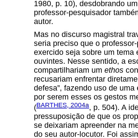
1980, p. 10), desdobrando um
professor-pesquisador também
autor.
Mas no discurso magistral tr
seria preciso que o professo
exercido seja sobre um tema 
ouvintes. Nesse sentido, a es
compartilhariam um
ethos
cont
recusariam enfrentar diretame
defesa”, fazendo uso de uma 
por serem esses os gestos m
BARTHES, 2004a
(
, p. 504). A i
pressuposição de que os prop
se deixariam apreender na med
do seu autor-locutor. Foi ass