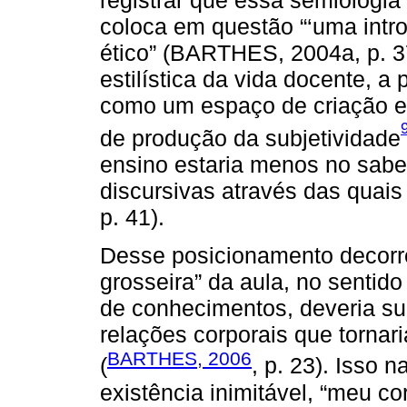
registrar que essa semiologia 
coloca em questão “‘uma introd
ético” (BARTHES, 2004a, p. 3
estilística da vida docente, a 
como um espaço de criação e
de produção da subjetividade
ensino estaria menos no sabe
discursivas através das quai
p. 41).
Desse posicionamento decorre
grosseira” da aula, no sentid
de conhecimentos, deveria suc
relações corporais que tornar
BARTHES, 2006
(
, p. 23). Isso
existência inimitável, “meu c