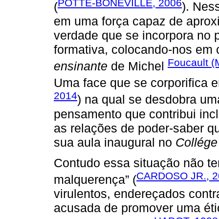
POTTE-BONEVILLE, 2006
(
). Nes
em uma força capaz de aprox
verdade que se incorpora no p
formativa, colocando-nos em 
Foucault 
ensinante
de Michel
Uma face que se corporifica 
2014
) na qual se desdobra uma
pensamento que contribui incl
as relações de poder-saber 
sua aula inaugural no
Collége
Contudo essa situação não t
CARDOSO JR., 2
malquerença” (
virulentos, endereçados contr
acusada de promover uma éti