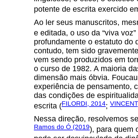
potente de escrita exercido 
Ao ler seus manuscritos, mesm
e editada, o uso da “viva voz” 
profundamente o estatuto do d
contudo, tem sido gravement
vem sendo produzidos em torn
o curso de 1982. A maioria da
dimensão mais óbvia. Foucaul
experiência de pensamento, c
das condições de espirituali
FILORDI, 2014
VINCENT
escrita (
;
Nessa direção, resolvemos se
Ramos do Ó (2019
), para quem 