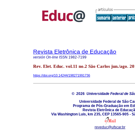
Revista Eletrônica de Educação
versión On-line
ISSN
1982-7199
Rev. Elet. Educ. vol.11 no.2 São Carlos jun./ago. 2
https://doi.org/10.14244/198271991736
© 2026
Universidade Federal de Sã
Universidade Federal de São Ca
Programa de Pós-Graduação em E
Revista Eletrônica de Educaç
Via Washington Luis, km 235, CEP 13565-905 - Sã
reveduc@ufscar.br