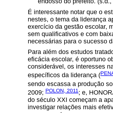
endosso do prefeito. (s.d.,
É interessante notar que o es
nestes, o tema da liderança 
exercício da gestão escolar,
sem qualificativos e com baixa
necessárias para o sucesso da
Para além dos estudos tratado
eficácia escolar, é oportuno
considerável, os interesses 
PENA
específicos da liderança (
sendo escassa a produção sob
POLON, 2011
2009;
; e, HONOR
do século XXI começam a apa
investigar relações mais efeti