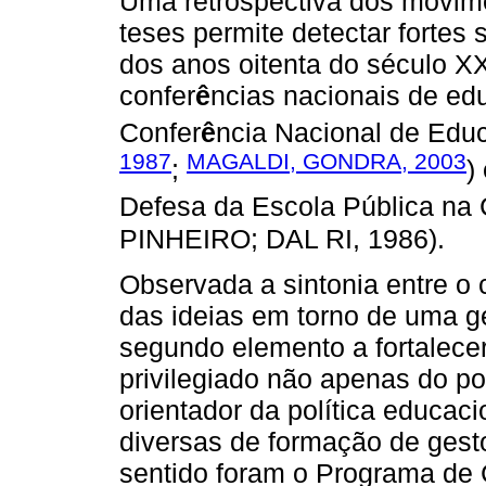
Uma retrospectiva dos movime
teses permite detectar fortes 
dos anos oitenta do século X
confer
ê
ncias nacionais de ed
Confer
ê
ncia Nacional de Educ
1987
MAGALDI, GONDRA, 2003
;
)
Defesa da Escola Pública na 
PINHEIRO; DAL RI, 1986).
Observada a sintonia entre o
das ideias em torno de uma ge
segundo elemento a fortalecer
privilegiado não apenas do pon
orientador da política educac
diversas de formação de gest
sentido foram o Programa de 