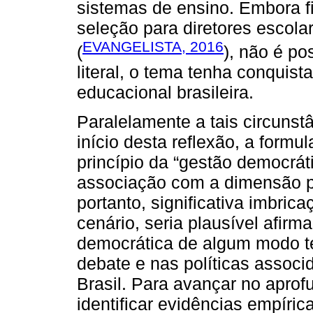
sistemas de ensino. Embora f
seleção para diretores escol
EVANGELISTA, 2016
(
), não é po
literal, o tema tenha conquist
educacional brasileira.
Paralelamente a tais circunst
início desta reflexão, a form
princípio da “gestão democráti
associação com a dimensão pol
portanto, significativa imbri
cenário, seria plausível afirm
democrática de algum modo t
debate e nas políticas associ
Brasil. Para avançar no apro
identificar evidências empír