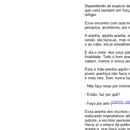
Dependendo da espécie de 
que varia também em função
refúgio.
Esse encontro com aracníd
pesquisa, aconteceu, por su
A aranha, aquela aranha, e
senão: ela fazia-as, mas 
e ao cabo, ela já amealha
E dia e noite: dos seus p
finalidade. Todo o bom ara
sabem, menos a nossa aran
Para a mãe-aranha aquilo 
jovem aranhiça não fazia ou
e mais teia. Sem nunca fa
- Não faço teias por instint
- Então, faz por quê?
COUTO, 20
- Faço por arte (
Essa aranha dos escritos d
realizando improdutivos afa
outrora, a escritos pesso
Havia aí o enlace da potên
aranhiça, que fiava suas t