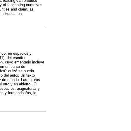
at reading can produce
ty of fabricating ourselves
inties and claim, as
 in Education.
mico, en espacios y
), del escritor
n, cuyo ementario incluye
 en un curso de
izá’: quizá se pueda
o del autor. Un texto
y de mundo. Las futuras
otro y en abierto. ‘O
 espacios, asignaturas y
es y formandos/as, la