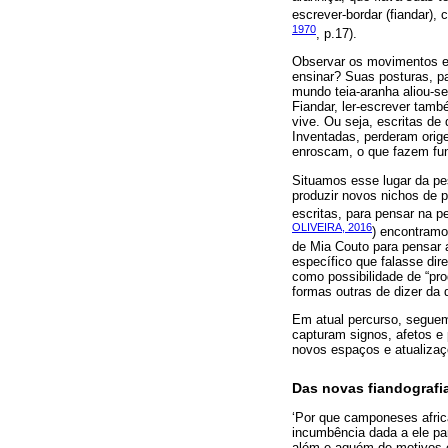
escrever-bordar (fiandar),
1970
, p.17).
Observar os movimentos e
ensinar? Suas posturas, pa
mundo teia-aranha aliou-se
Fiandar, ler-escrever tamb
vive. Ou seja, escritas de
Inventadas, perderam orig
enroscam, o que fazem fun
Situamos esse lugar da pe
produzir novos nichos de p
escritas, para pensar na 
OLIVEIRA, 2016
) encontramo
de Mia Couto para pensar a
específico que falasse di
como possibilidade de “pro
formas outras de dizer d
Em atual percurso, seguem 
capturam signos, afetos e
novos espaços e atualizaç
Das novas fiandografi
‘Por que camponeses afri
incumbência dada a ele pa
além e aquém de motivos e 