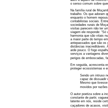
o senso comum sobre quem 
Na família rural de Moçamb
trabalho. Os que adoram qu
enquanto o homem repousa
contabilistas sociais. Ent
sociedades rurais de Moça
visitas parecem não ter um
viagem ele responde: “Só ve
harmonia que são vitais n
a maior parte do tempo em 
antepassados que são os ú
distâncias inacreditáveis.
arde pouco. O fogo espalh
serviços a vantagens dive
perigos de emboscadas, faci
Em seguida, acrescenta es
proteger ecossistemas e e
Sendo um intruso ne
capaz de dissuadir
Mesmo que tivesse 
movidos por razões 
O autor poetiza sobre a 
constante de partir, vague
latente em nós, reside ce
caçadores de acasos, visit