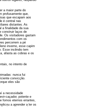
er a maior parte do
ram profusamente que,
oisas que escapam aos
de é central nas
iares distantes. As
l a finalidade da sua
e construir laços de
de. Os visitadores gastam
ntendimentos com os
res percorrem a pé
pleno inverno, esse capim
o. Esse incêndio tem
a, afasta as cobras e os
tais, no intento de
eimadas: nunca fui
ciente convicção.
orque eles são
aí a necessidade
vir-caçador, potente e
e fomos eternos errantes,
mplicou a aprender a ler os