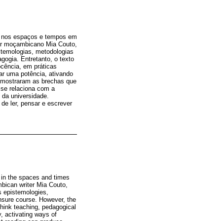
co, nos espaços e tempos em
tor moçambicano Mia Couto,
stemologias, metodologias
gogia. Entretanto, o texto
ocência, em práticas
ar uma potência, ativando
 mostraram as brechas que
 se relaciona com a
 da universidade.
de ler, pensar e escrever
, in the spaces and times
bican writer Mia Couto,
s epistemologies,
ensure course. However, the
 think teaching, pedagogical
y, activating ways of