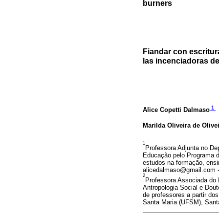
burners
Fiandar con escritu
las incenciadoras d
1
Alice Copetti Dalmaso
Marilda Oliveira de Olive
1
Professora Adjunta no De
Educação pelo Programa 
estudos na formação, ensin
alicedalmaso@gmail.com - 
2
Professora Associada do
Antropologia Social e Dou
de professores a partir do
Santa Maria (UFSM), Santa