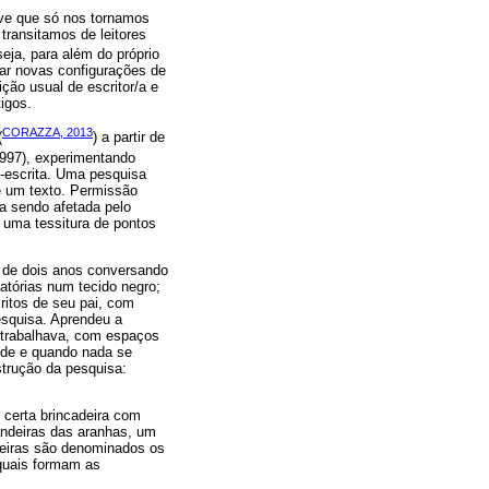
eve que só nos tornamos
 transitamos de leitores
seja, para além do próprio
ar novas configurações de
ção usual de escritor/a e
igos.
CORAZZA, 2013
(
) a partir de
997), experimentando
o-escrita. Uma pesquisa
 um texto. Permissão
va sendo afetada pelo
 uma tessitura de pontos
ça de dois anos conversando
tórias num tecido negro;
itos de seu pai, com
esquisa. Aprendeu a
 trabalhava, com espaços
nde e quando nada se
strução da pesquisa:
 certa brincadeira com
iandeiras das aranhas, um
Fieiras são denominados os
quais formam as