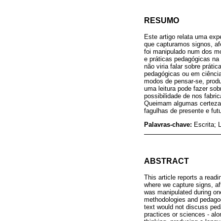
RESUMO
Este artigo relata uma exp
que capturamos signos, af
foi manipulado num dos mo
e práticas pedagógicas na 
não viria falar sobre prát
pedagógicas ou em ciências
modos de pensar-se, prod
uma leitura pode fazer so
possibilidade de nos fabri
Queimam algumas certezas 
fagulhas de presente e fu
Palavras-chave:
Escrita; 
ABSTRACT
This article reports a rea
where we capture signs, a
was manipulated during on
methodologies and pedagogi
text would not discuss peda
practices or sciences - alo