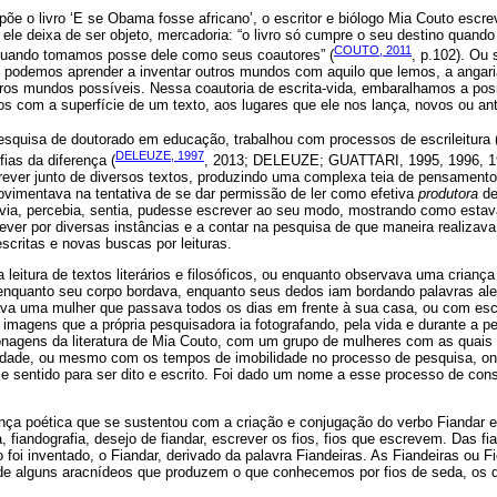
e o livro ‘E se Obama fosse africano’, o escritor e biólogo Mia Couto escr
 ele deixa de ser objeto, mercadoria: “o livro só cumpre o seu destino quando
COUTO, 2011
 quando tomamos posse dele como seus coautores” (
, p.102). Ou 
, podemos aprender a inventar outros mundos com aquilo que lemos, a angari
ros mundos possíveis. Nessa coautoria de escrita-vida, embaralhamos a posi
dos com a superfície de um texto, aos lugares que ele nos lança, novos ou ant
squisa de doutorado em educação, trabalhou com processos de escrileitura 
DELEUZE, 1997
ias da diferença (
, 2013; DELEUZE; GUATTARI, 1995, 1996, 1
crever junto de diversos textos, produzindo uma complexa teia de pensament
vimentava na tentativa de se dar permissão de ler como efetiva
produtora
de
 ouvia, percebia, sentia, pudesse escrever ao seu modo, mostrando como esta
ver por diversas instâncias e a contar na pesquisa de que maneira realizava
scritas e novas buscas por leituras.
leitura de textos literários e filosóficos, ou enquanto observava uma crian
nquanto seu corpo bordava, enquanto seus dedos iam bordando palavras alea
va uma mulher que passava todos os dias em frente à sua casa, ou com escr
imagens que a própria pesquisadora ia fotografando, pela vida e durante a p
nagens da literatura de Mia Couto, com um grupo de mulheres com as quais
rsidade, ou mesmo com os tempos de imobilidade no processo de pesquisa, o
 e sentido para ser dito e escrito. Foi dado um nome a esse processo de con
ença poética que se sustentou com a criação e conjugação do verbo Fiandar e
a, fiandografia, desejo de fiandar, escrever os fios, fios que escrevem. Das f
 foi inventado, o Fiandar, derivado da palavra Fiandeiras. As Fiandeiras ou 
e alguns aracnídeos que produzem o que conhecemos por fios de seda, os 