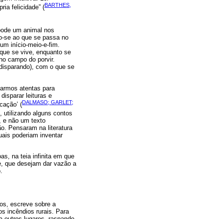
BARTHES,
ia felicidade” (
pode um animal nos
do-se ao que se passa no
um início-meio-e-fim.
 que se vive, enquanto se
 no campo do porvir.
disparando), com o que se
carmos atentas para
disparar leituras e
DALMASO; GARLET;
cação’ (
 utilizando alguns contos
, e não um texto
o. Pensaram na literatura
uais poderiam inventar
as, na teia infinita em que
e, que desejam dar vazão a
.
os, escreve sobre a
s incêndios rurais. Para
a outros lugares, raspando