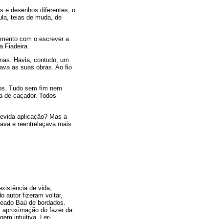
s e desenhos diferentes, o
ula, teias de muda, de
amento com o escrever a
a Fiadeira.
rmas. Havia, contudo, um
ava as suas obras. Ao fio
dos. Tudo sem fim nem
ha de caçador. Todos
devida aplicação? Mas a
açava e reentrelaçava mais
existência de vida,
o autor fizeram voltar,
meado Baú de bordados.
r, aproximação do fazer da
em intuitiva. Ler-