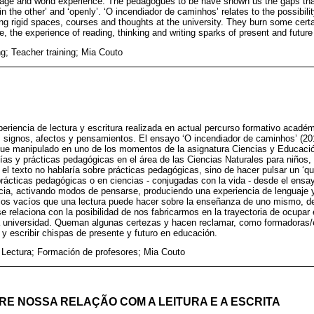
guage and world experience. The pedagogues to be have shown us the gaps th
in the other’ and ‘openly’. ‘O incendiador de caminhos’ relates to the possibili
ing rigid spaces, courses and thoughts at the university. They burn some certa
, the experience of reading, thinking and writing sparks of present and future
ng; Teacher training; Mia Couto
xperiencia de lectura y escritura realizada en actual percurso formativo acadé
signos, afectos y pensamientos. El ensayo ‘O incendiador de caminhos’ (2011
e manipulado en uno de los momentos de la asignatura Ciencias y Educació
as y prácticas pedagógicas en el área de las Ciencias Naturales para niños,
el texto no hablaría sobre prácticas pedagógicas, sino de hacer pulsar un ‘qu
ácticas pedagógicas o en ciencias - conjugadas con la vida - desde el ensay
cia, activando modos de pensarse, produciendo una experiencia de lenguaje 
os vacíos que una lectura puede hacer sobre la enseñanza de uno mismo, del 
e relaciona con la posibilidad de nos fabricarmos en la trayectoria de ocupar
a universidad. Queman algunas certezas y hacen reclamar, como formadoras/
 y escribir chispas de presente y futuro en educación.
; Lectura; Formación de profesores; Mia Couto
RE NOSSA RELAÇÃO COM A LEITURA E A ESCRITA