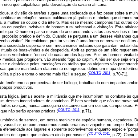
e/ou quê culpabilizar pela devastação da savana africana.
ique, a divisão de tarefas sugere uma sociedade que faz pesar sobre a mulh
antificar as relações sociais publicaram já gráficos e tabelas que demonst
, a mulher se ocupa o dia inteiro. Mas esse mesmo camponês faz outras c
re as ocupações invisíveis do homem rural sobressai a visitação. Esta ativida
mbique. O homem passa meses do ano prestando visitas aos vizinhos e famil
 propósito prático e definido. Quando se pergunta a um desses visitantes qua
nho visitar”. Na realidade, prestar visitas é uma forma de prevenir conflitos 
uma sociedade dispersa e sem mecanismos estatais que garantam estabilida
rituais de boas-vindas e de despedida. Abrir as portas de um sítio requer e
nicos verdadeiros “donos” de cada um dos lugares. Pois os homens visitado
 À medida que progridem, vão ateando fogo ao capim. A não ser que seja em 
a-se e desfalece pelas imediações do atalho que os viajantes vão percorrend
rsas que se manifestam claramente no regresso: define um mapa de referênci
COUTO, 2011
lita o piso e torna o retorno mais fácil e seguro (
, p.70-71).
te fenômeno na perspectiva de ser biólogo, trabalhando com impactos ambien
spaços produtivos.
sta lógica, jamais aceitei a militância que me incumbiram no combate às qu
 um desses incendiadores de caminhos. É bem verdade que não me move sufi
fortes crenças, nunca conseguiria desconvencer um desses camponeses. P
COUTO, 2011
que não serão apenas práticas (
, p.71).
incumbência de sermos, em nossa meninice de espécie humana, caçadores. D
ar, vasculhar, de permanecermos sendo errantes e viajantes no tempo. Num de
rta efemeridade aos lugares e somente sobrevivemos enquanto espécie “porqu
COUTO, 2011
antes de lugares que estavam ainda por nascer” (
, p.72). Caçar i