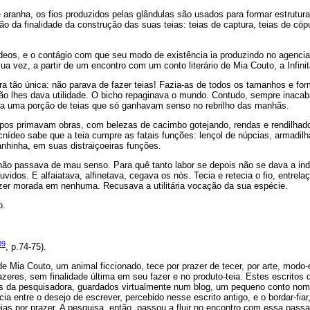
aranha, os fios produzidos pelas glândulas são usados para formar estrutura
 da finalidade da construção das suas teias: teias de captura, teias de cóp
eos, e o contágio com que seu modo de existência ia produzindo no agenci
a vez, a partir de um encontro com um conto literário de Mia Couto, a Infinit
ra tão única: não parava de fazer teias! Fazia-as de todos os tamanhos e fo
não lhes dava utilidade. O bicho repaginava o mundo. Contudo, sempre inacab
va uma porção de teias que só ganhavam senso no rebrilho das manhãs.
alpos primavam obras, com belezas de cacimbo gotejando, rendas e rendilha
cnídeo sabe que a teia cumpre as fatais funções: lençol de núpcias, armadil
hinha, em suas distraiçoeiras funções.
não passava de mau senso. Para quê tanto labor se depois não se dava a in
vidos. E alfaiatava, alfinetava, cegava os nós. Tecia e retecia o fio, entrel
zer morada em nenhuma. Recusava a utilitária vocação da sua espécie.
o.
09
, p.74-75).
e Mia Couto, um animal ficcionado, tece por prazer de tecer, por arte, modo-
zeres, sem finalidade última em seu fazer e no produto-teia. Estes escritos d
ais da pesquisadora, guardados virtualmente num blog, um pequeno conto no
cia entre o desejo de escrever, percebido nesse escrito antigo, e o bordar-fia
eias por prazer. A pesquisa, então, passou a fluir no encontro com essa passag