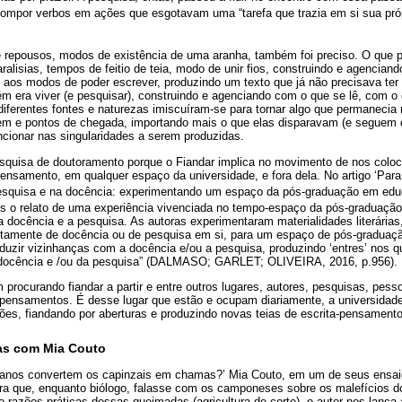
 compor verbos em ações que esgotavam uma “tarefa que trazia em si sua própr
 repousos, modos de existência de uma aranha, também foi preciso. O que 
ralisias, tempos de feitio de teia, modo de unir fios, construindo e agencian
 aos modos de poder escrever, produzindo um texto que já não precisava ter 
ém era viver (e pesquisar), construindo e agenciando com o que se lê, com o
 diferentes fontes e naturezas imiscuíram-se para tornar algo que permanecia
em e pontos de chegada, importando mais o que elas disparavam (e seguem 
cionar nas singularidades a serem produzidas.
squisa de doutoramento porque o Fiandar implica no movimento de nos colo
ensamento, em qualquer espaço da universidade, e fora dela. No artigo ‘Para 
pesquisa e na docência: experimentando um espaço da pós-graduação em edu
s o relato de uma experiência vivenciada no tempo-espaço da pós-graduação,
 docência e a pesquisa. As autoras experimentaram materialidades literárias
retamente de docência ou de pesquisa em si, para um espaço de pós-graduaçã
duzir vizinhanças com a docência e/ou a pesquisa, produzindo ‘entres’ nos q
a docência e /ou da pesquisa” (DALMASO; GARLET; OLIVEIRA, 2016, p.956).
procurando fiandar a partir e entre outros lugares, autores, pesquisas, pesso
 pensamentos. É desse lugar que estão e ocupam diariamente, a universidad
ões, fiandando por aberturas e produzindo novas teias de escrita-pensamento
as com Mia Couto
canos convertem os capinzais em chamas?’ Mia Couto, em um de seus ensai
ra que, enquanto biólogo, falasse com os camponeses sobre os malefícios do
razões práticas dessas queimadas (agricultura de corte), o autor nos lança 