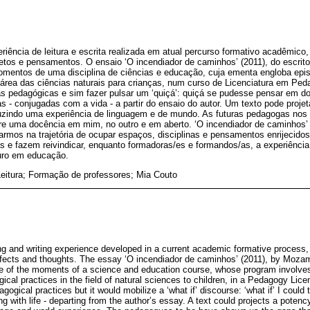
eriência de leitura e escrita realizada em atual percurso formativo acadêmi
etos e pensamentos. O ensaio ‘O incendiador de caminhos’ (2011), do escri
mentos de uma disciplina de ciências e educação, cuja ementa engloba epi
área das ciências naturais para crianças, num curso de Licenciatura em Peda
icas pedagógicas e sim fazer pulsar um ‘quiçá’: quiçá se pudesse pensar em d
 - conjugadas com a vida - a partir do ensaio do autor. Um texto pode projet
uzindo uma experiência de linguagem e de mundo. As futuras pedagogas nos
bre uma docência em mim, no outro e em aberto. ‘O incendiador de caminhos’
carmos na trajetória de ocupar espaços, disciplinas e pensamentos enrijecidos
e fazem reivindicar, enquanto formadoras/es e formandos/as, a experiência 
turo em educação.
Leitura; Formação de professores; Mia Couto
ding and writing experience developed in a current academic formative process
ffects and thoughts. The essay ‘O incendiador de caminhos’ (2011), by Mozam
e of the moments of a science and education course, whose program involve
cal practices in the field of natural sciences to children, in a Pedagogy Lic
gogical practices but it would mobilize a ‘what if’ discourse: ‘what if’ I could
ng with life - departing from the author’s essay. A text could projects a potenc