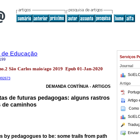
ca de Educação
Serviços P
199
Journal
3 no.2 São Carlos maio/ago 2019 Epub 01-Jan-2020
SciELO
1992673
Artigo
DEMANDA CONTÍNUA - ARTIGOS
Portug
tas de futuras pedagogas: alguns rastros
Artigo
s de caminhos
Como c
SciELO
Traduç
Enviar 
s by pedagogues to be: some trails from path