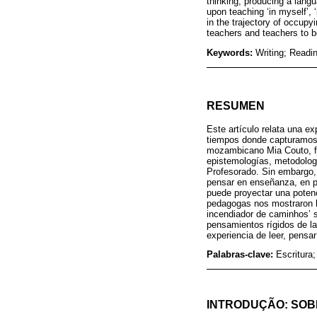
thinking, producing a lan
upon teaching ‘in myself’, ‘
in the trajectory of occupy
teachers and teachers to be
Keywords:
Writing; Readi
RESUMEN
Este artículo relata una e
tiempos donde capturamos 
mozambicano Mia Couto, fu
epistemologías, metodologí
Profesorado. Sin embargo, 
pensar en enseñanza, en pr
puede proyectar una poten
pedagogas nos mostraron l
incendiador de caminhos’ s
pensamientos rígidos de l
experiencia de leer, pensar
Palabras-clave:
Escritura
INTRODUÇÃO: SOB