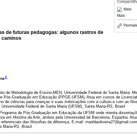
Compartilh
Mais
Mais
Permali
ras de futuras pedagogas: algunos rastros de
e caminos
2
ira
pto de Metodologia de Ensino-MEN, Universidade Federal de Santa Maria. M
de Pós-Graduação em Educação (PPGE-UFSM). Atua em cursos de Licenciat
o de ciências para crianças e suas imbricações com a cultura e com as filos
Universidade Federal de Santa Maria (UFSM), Santa Maria-RS, Brasil
 Programa de Pós-Graduação em Educação da UFSM onde orienta dissertaçõ
tora em História da Arte, ambos pela Universidad de Barcelona, Espanha. At
s referenciais das filosofias da diferença. E-mail: marildaoliveira27@gmail.co
 Maria-RS, Brasil