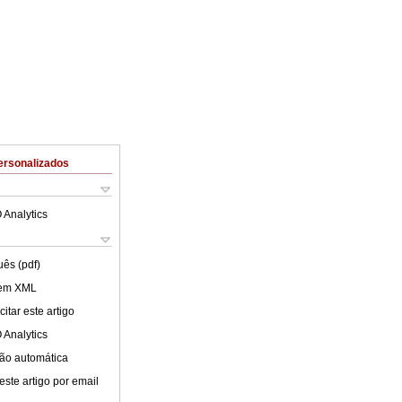
ersonalizados
 Analytics
uês (pdf)
 em XML
itar este artigo
 Analytics
ão automática
este artigo por email