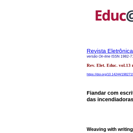
Revista Eletrôni
versão On-line
ISSN
1982-7
Rev. Elet. Educ. vol.1
https://doi.org/10.14244/19827
Fiandar com escri
das incendiadora
Weaving with writing