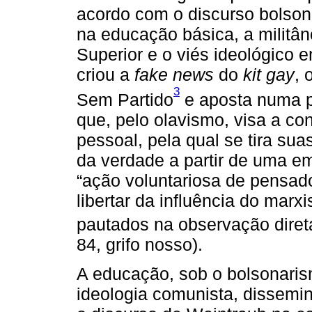
acordo com o discurso bolsona
na educação básica, a militân
Superior e o viés ideológico e
criou a
fake news
do
kit gay
, 
3
Sem Partido
e aposta numa p
que, pelo olavismo, visa a co
pessoal, pela qual se tira sua
da verdade a partir de uma e
“ação voluntariosa de pensad
libertar da influência do marx
pautados na observação diret
84, grifo nosso).
A educação, sob o bolsonarismo
ideologia comunista, dissemin