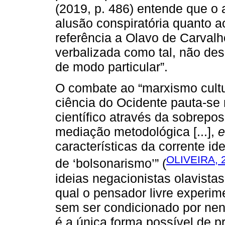
(2019, p. 486) entende que o 
alusão conspiratória quanto a
referência a Olavo de Carvalh
verbalizada como tal, não de
de modo particular”.
O combate ao “marxismo cultu
ciência do Ocidente pauta-se
científico através da sobrepo
mediação metodológica [...],
e
características da corrente 
OLIVEIRA, 
de ‘bolsonarismo’” (
ideias negacionistas olavistas
qual o pensador livre experim
sem ser condicionado por ne
é a única forma possível de 