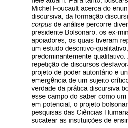
nele atuam. Para tanto, busca-s
Michel Foucault acerca do enunc
discursiva, da formação discurs
corpus
de análise percorre dive
presidente Bolsonaro, os ex-mi
apoiadores, os quais tiveram re
um estudo descritivo-qualitativ
predominantemente qualitativo. A
repetição de discursos desfavo
projeto de poder autoritário e un
emergência de um sujeito crític
verdade da prática discursiva 
esse campo do saber como um a
em potencial, o projeto bolsonar
pesquisas das Ciências Humanas
sucatear as instituições de ensi