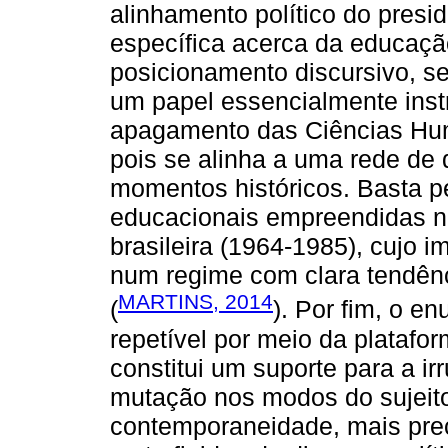
alinhamento político do presi
específica acerca da educaçã
posicionamento discursivo, s
um papel essencialmente instr
apagamento das Ciências Hum
pois se alinha a uma rede de 
momentos históricos. Basta p
educacionais empreendidas no
brasileira (1964-1985), cujo 
num regime com clara tendênc
MARTINS, 2014
(
). Por fim, o e
repetível por meio da platafo
constitui um suporte para a i
mutação nos modos do sujeito 
contemporaneidade, mais prec