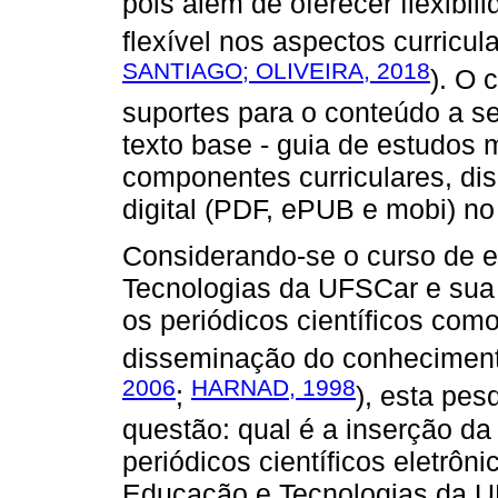
pois além de oferecer flexibi
flexível nos aspectos curricul
SANTIAGO; OLIVEIRA, 2018
). O 
suportes para o conteúdo a s
texto base - guia de estudos 
componentes curriculares, di
digital (PDF, ePUB e mobi) no
Considerando-se o curso de 
Tecnologias da UFSCar e sua 
os periódicos científicos com
disseminação do conhecimento
2006
HARNAD, 1998
;
), esta pes
questão: qual é a inserção d
periódicos científicos eletrô
Educação e Tecnologias da 