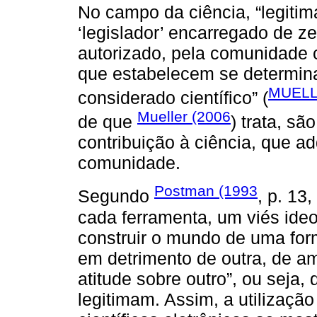
No campo da ciência, “legitim
‘legislador’ encarregado de zel
autorizado, pela comunidade c
que estabelecem se determin
MUELL
considerado científico” (
Mueller (2006
de que
) trata, s
contribuição à ciência, que a
comunidade.
Postman (1993
Segundo
, p. 13
cada ferramenta, um viés ideo
construir o mundo de uma form
em detrimento de outra, de am
atitude sobre outro”, ou seja
legitimam. Assim, a utilizaçã