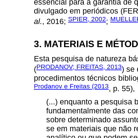
essencial para a garantia de q
divulgado em periódicos 
SPIER, 2002
MUELLER
al.
, 2016;
;
3. MATERIAIS E MÉTO
Esta pesquisa de natureza bási
PRODANOV; FREITAS, 2013
(
) se
procedimentos técnicos bibli
Prodanov e Freitas (2013
, p. 55),
(...) enquanto a pesquisa bi
fundamentalmente das cont
sobre determinado assunt
se em materiais que não 
analítico ou que podem se